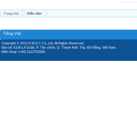
Trang chủ
Diễn đàn
Tiếng Việt
Copyright © 2013 D.M.E.C Co.,Ltd, All Rights Reserved.
Địa chỉ: K190 Lê Duẩn, P. Tân chính, Q. Thanh Khê, Thp. Đà Nẵng, Việt Nam.
Điện thoại: (+84) 5113752506