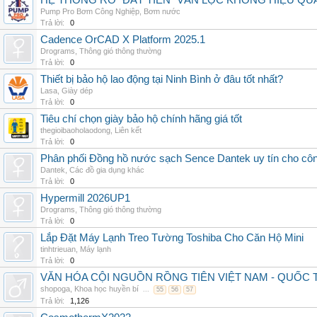
HỆ THỐNG RO "ĐẮT TIỀN" VẪN LỌC KHÔNG HIỆU QU
Pump Pro Bơm Công Nghiệp
,
Bơm nước
Trả lời:
0
Cadence OrCAD X Platform 2025.1
Drograms
,
Thông gió thông thường
Trả lời:
0
Thiết bị bảo hộ lao động tại Ninh Bình ở đâu tốt nhất?
Lasa
,
Giày dép
Trả lời:
0
Tiêu chí chọn giày bảo hộ chính hãng giá tốt
thegioibaoholaodong
,
Liên kết
Trả lời:
0
Phân phối Đồng hồ nước sạch Sence Dantek uy tín cho công
Dantek
,
Các đồ gia dụng khác
Trả lời:
0
Hypermill 2026UP1
Drograms
,
Thông gió thông thường
Trả lời:
0
Lắp Đặt Máy Lạnh Treo Tường Toshiba Cho Căn Hộ Mini
tinhtrieuan
,
Máy lạnh
Trả lời:
0
VĂN HÓA CỘI NGUỒN RỒNG TIÊN VIỆT NAM - QUỐ
shopoga
,
Khoa học huyền bí
...
55
56
57
Trả lời:
1,126