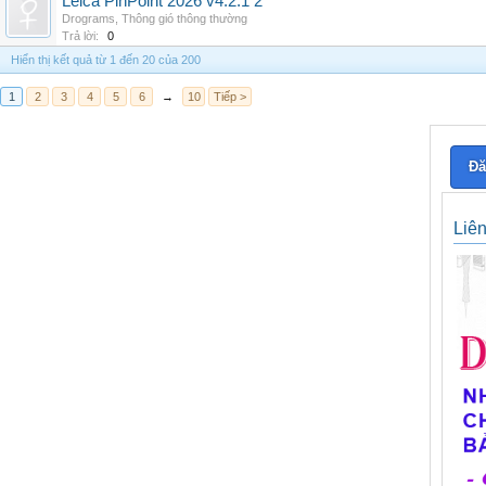
Leica PinPoint 2026 v4.2.1 2
Drograms
,
Thông gió thông thường
Trả lời:
0
Hiển thị kết quả từ 1 đến 20 của 200
1
2
3
4
5
6
→
10
Tiếp >
Đă
Liê