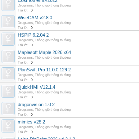
CosmothermX2022
Drograms
,
Thông gió thông thường
Trả lời:
0
WiseCAM v2.8.0
Drograms
,
Thông gió thông thường
Trả lời:
0
HSPiP 6.2.04 2
Drograms
,
Thông gió thông thường
Trả lời:
0
Maplesoft Maple 2026 x64
Drograms
,
Thông gió thông thường
Trả lời:
0
PlanSwift Pro 11.0.0.129 2
Drograms
,
Thông gió thông thường
Trả lời:
0
QuickHMI V12.1.4
Drograms
,
Thông gió thông thường
Trả lời:
0
dragonvision 1.0 2
Drograms
,
Thông gió thông thường
Trả lời:
0
mimics v28 2
Drograms
,
Thông gió thông thường
Trả lời:
0