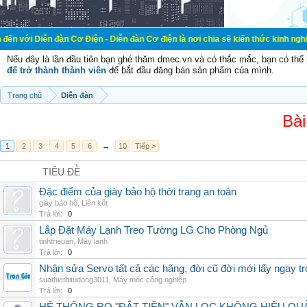
đàn Cơ Điện - Diễn đàn Cơ điện là nơi chia sẽ kiến thức kinh nghiệm trong lãn
Nếu đây là lần đầu tiên bạn ghé thăm dmec.vn và có thắc mắc, bạn có th
để trở thành thành viên
để bắt đầu đăng bán sản phẩm của mình.
Trang chủ
Diễn đàn
Bài
1
2
3
4
5
6
→
10
Tiếp >
TIÊU ĐỀ
Đặc điểm của giày bảo hộ thời trang an toàn
giày bảo hộ
,
Liên kết
Trả lời:
0
Lắp Đặt Máy Lạnh Treo Tường LG Cho Phòng Ngủ
tinhtrieuan
,
Máy lạnh
Trả lời:
0
Nhận sửa Servo tất cả các hãng, đời cũ đời mới lấy ngay t
suathietbitudong3011
,
Máy móc công nghiệp
Trả lời:
0