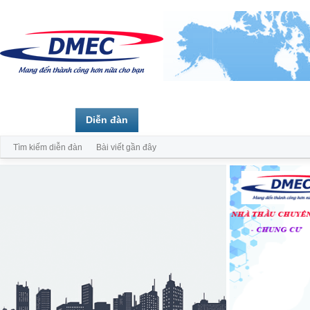
Trang chủ
Diễn đàn
Thành viên
Tìm kiếm diễn đàn
Bài viết gần đây