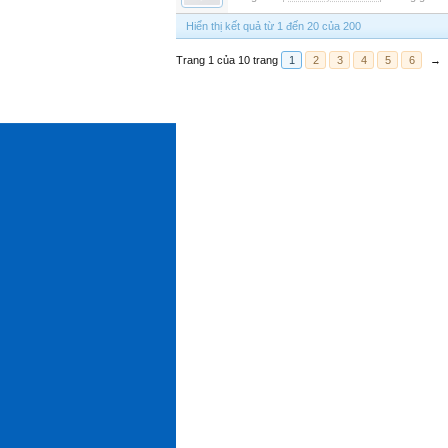
Hiển thị kết quả từ 1 đến 20 của 200
Trang 1 của 10 trang
1
2
3
4
5
6
→