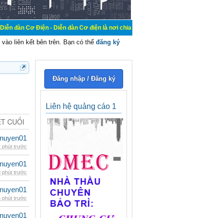
n - Diễn đàn Cơ điện là nơi chia sẽ kiến thức kinh nghiệm trong lãnh vực cơ đ
vào liên kết bên trên. Bạn có thể
đăng ký
Đăng nhập / Đăng ký
Liên hệ quảng cáo 1
ẾT CUỐI
nuyen01
 phút trước
nuyen01
 phút trước
nuyen01
 phút trước
nuyen01