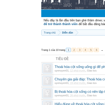
Nếu đây là lần đầu tiên bạn ghé thăm dmec.
để trở thành thành viên
để bắt đầu đăng bá
Trang chủ
Diễn đàn
Trang 1 của 10 trang
1
2
3
4
5
6
→
TIÊU ĐỀ
Thoái hóa cột sống uống gì để p
uyenuyen01
,
12 phút trước
,
Giao lưu
Chuyên gia giải đáp: Thoái hóa c
uyenuyen01
,
19 phút trước
,
Giao lưu
Bị thoái hóa cột sống có nên tập
uyenuyen01
,
26 phút trước
,
Giao lưu
Hiểu đúng về thoái hóa cột sống 