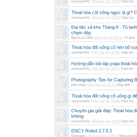
uyenuyen01
,
Hôm nay lúc 20:35
,
Giao lưu
Thoái hóa cột sống ngực là gì? Ch
uyenuyen01
,
Hôm nay lúc 20:29
,
Giao lưu
Đại tiệc xả kho Tháng 8 - Tủ lạnh
chạm đáy
BachCuc1309
,
Hôm nay lúc 20:28
,
Tủ lạnh
Thoái hóa đốt sống cổ nên bổ su
uyenuyen01
,
Hôm nay lúc 20:23
,
Giao lưu
Hướng dẫn bài tập yoga thoái hó
uyenuyen01
,
Hôm nay lúc 20:16
,
Giao lưu
Photography Tips for Capturing 
john khan
,
Hôm nay lúc 20:13
,
Máy ảnh
Thoái hóa đốt sống cổ uống gì đ
uyenuyen01
,
Hôm nay lúc 20:09
,
Giao lưu
Chuyên gia giải đáp: Thoái hóa 
không
uyenuyen01
,
Hôm nay lúc 20:02
,
Giao lưu
ENCY Robot 2.7.6 2
Drograms
,
Hôm nay lúc 19:59
,
Thông gió t