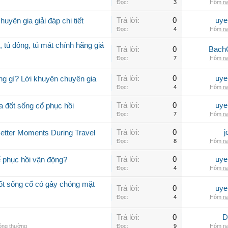
Đọc:
3
Hôm na
Trả lời:
0
uye
uyên gia giải đáp chi tiết
Đọc:
4
Hôm na
, tủ đông, tủ mát chính hãng giá
Trả lời:
0
Bach
Đọc:
7
Hôm na
Trả lời:
0
uye
ng gì? Lời khuyên chuyên gia
Đọc:
4
Hôm na
Trả lời:
0
uye
a đốt sống cổ phục hồi
Đọc:
7
Hôm na
Trả lời:
0
j
Better Moments During Travel
Đọc:
8
Hôm na
Trả lời:
0
uye
ể phục hồi vận động?
Đọc:
4
Hôm na
đốt sống cổ có gây chóng mặt
Trả lời:
0
uye
Đọc:
4
Hôm na
Trả lời:
0
D
hông thường
Đọc:
9
Hôm na