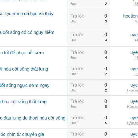
Đọc:
2
33
ài liệu mình đã học và thấy
Trả lời:
0
hoctie
Đọc:
3
40
óa đốt sống cổ có nguy hiểm
Trả lời:
0
uye
Đọc:
4
41
Trả lời:
0
uye
u tốt để phục hồi sớm
Đọc:
4
48
Trả lời:
0
uye
i hóa cột sống thắt lưng
Đọc:
2
56
Trả lời:
0
uye
a đốt sống ngực sớm ngay
Đọc:
2
Hôm na
Trả lời:
0
uye
 hóa cột sống thắt lưng
Đọc:
8
Hôm na
Trả lời:
0
uye
 đau lưng do thoái hóa cột sống
Đọc:
5
Hôm na
Trả lời:
0
uye
Góc nhìn từ chuyên gia