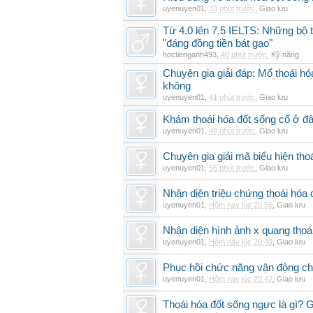
uyenuyen01
,
33 phút trước
,
Giao lưu
Từ 4.0 lên 7.5 IELTS: Những bộ t
"đáng đồng tiền bát gạo"
hoctienganh493
,
40 phút trước
,
Kỹ năng
Chuyên gia giải đáp: Mổ thoái h
không
uyenuyen01
,
41 phút trước
,
Giao lưu
Khám thoái hóa đốt sống cổ ở đâ
uyenuyen01
,
48 phút trước
,
Giao lưu
Chuyên gia giải mã biểu hiện thoá
uyenuyen01
,
56 phút trước
,
Giao lưu
Nhận diện triệu chứng thoái hó
uyenuyen01
,
Hôm nay lúc 20:56
,
Giao lưu
Nhận diện hình ảnh x quang thoái
uyenuyen01
,
Hôm nay lúc 20:49
,
Giao lưu
Phục hồi chức năng vận động cho
uyenuyen01
,
Hôm nay lúc 20:42
,
Giao lưu
Thoái hóa đốt sống ngực là gì? 