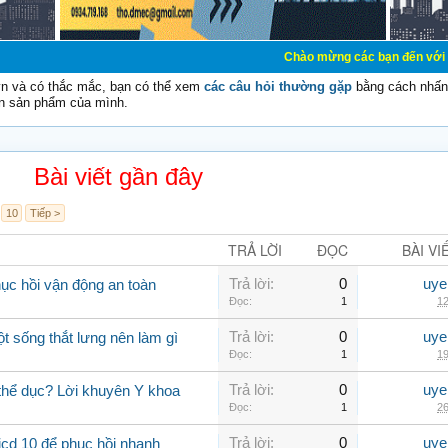
Chào mừng các bạn đến với Diễn đàn Cơ Điệ
vn và có thắc mắc, bạn có thể xem
các câu hỏi thường gặp
bằng cách nhấn 
n sản phẩm của mình.
Bài viết gần đây
10
Tiếp >
TRẢ LỜI
ĐỌC
BÀI VI
Trả lời:
0
uye
hục hồi vận động an toàn
Đọc:
1
12
Trả lời:
0
uye
ột sống thắt lưng nên làm gì
Đọc:
1
19
Trả lời:
0
uye
 thể dục? Lời khuyên Y khoa
Đọc:
1
26
Trả lời:
0
uye
icd 10 để phục hồi nhanh