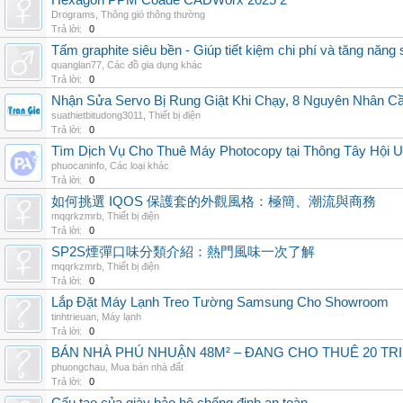
Hexagon PPM Coade CADWorx 2025 2
Drograms
,
Thông gió thông thường
Trả lời:
0
Tấm graphite siêu bền - Giúp tiết kiệm chi phí và tăng năng 
quanglan77
,
Các đồ gia dụng khác
Trả lời:
0
Nhận Sửa Servo Bị Rung Giật Khi Chạy, 8 Nguyên Nhân C
suathietbitudong3011
,
Thiết bị điện
Trả lời:
0
Tìm Dịch Vụ Cho Thuê Máy Photocopy tại Thông Tây Hội U
phuocaninfo
,
Các loại khác
Trả lời:
0
如何挑選 IQOS 保護套的外觀風格：極簡、潮流與商務
mqqrkzmrb
,
Thiết bị điện
Trả lời:
0
SP2S煙彈口味分類介紹：熱門風味一次了解
mqqrkzmrb
,
Thiết bị điện
Trả lời:
0
Lắp Đặt Máy Lạnh Treo Tường Samsung Cho Showroom
tinhtrieuan
,
Máy lạnh
Trả lời:
0
BÁN NHÀ PHÚ NHUẬN 48M² – ĐANG CHO THUÊ 20 TRIỆ
phuongchau
,
Mua bán nhà đất
Trả lời:
0