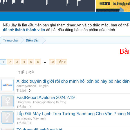
Nếu đây là lần đầu tiên bạn ghé thăm dmec.vn và có thắc mắc, bạn có th
để trở thành thành viên
để bắt đầu đăng bán sản phẩm của mình.
Trang chủ
Diễn đàn
Bài
1
2
3
4
5
6
→
10
Tiếp >
TIÊU ĐỀ
Ai đọc truyện dị giới rồi cho mình hỏi bốn bộ này bộ nào đá
doctruyenonlz
,
Truyện
Trả lời:
0
FastReport Avalonia 2024.2.19
Drograms
,
Thông gió thông thường
Trả lời:
0
Lắp Đặt Máy Lạnh Treo Tường Samsung Cho Văn Phòng 
tinhtrieuan
,
Máy lạnh
Trả lời:
0