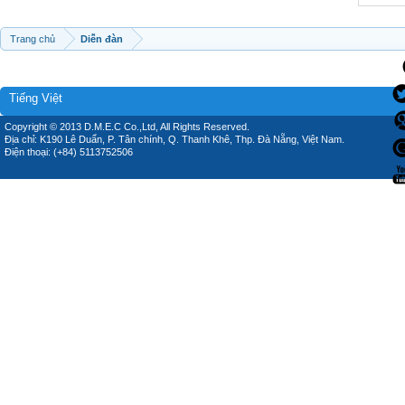
Trang chủ
Diễn đàn
Tiếng Việt
Copyright © 2013 D.M.E.C Co.,Ltd, All Rights Reserved.
Địa chỉ: K190 Lê Duẩn, P. Tân chính, Q. Thanh Khê, Thp. Đà Nẵng, Việt Nam.
Điện thoại: (+84) 5113752506