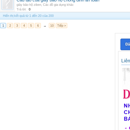
Cấu tạo của giày bảo hộ chống đinh an toàn
giày bảo hộ ziben
,
Các đồ gia dụng khác
Trả lời:
0
Hiển thị kết quả từ 1 đến 20 của 200
1
2
3
4
5
6
→
10
Tiếp >
Đă
Liê