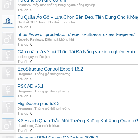
Tủ đựng đồ nghề cơ khí
namnpro
,
Máy móc thiết bị trong ngành công nghiệp
Trả lời:
0
Tủ Quần Áo Gỗ – Lựa Chọn Bền Đẹp, Tiện Dụng Cho Khôn
Nội thất SDP Home
,
Nội thất trong nhà
Trả lời:
0
https://www.fitprodiet.com/repellio-ultrasonic-pes t-repeller/
Repellio Reviews
,
Điều hoà không khí
Trả lời:
0
Cập nhật giá vé núi Thần Tài Đà Nẵng và kinh nghiệm vui c
todiepnguyen
,
Du lịch
Trả lời:
0
EcoStruxure Control Expert 16.2
Drograms
,
Thông gió thông thường
Trả lời:
0
PSCAD v5.1
Drograms
,
Thông gió thông thường
Trả lời:
0
HighScore plus 5.3 2
Drograms
,
Thông gió thông thường
Trả lời:
0
Kế Hoạch Quan Trắc Môi Trường Không Khí Xung Quanh
nhattinseo
,
Các thiết bị khác
Trả lời:
0