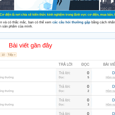
chia sẽ kiến thức kinh nghiệm trong lãnh vực cơ điện, mua bán, ký gửi, cho th
vn và có thắc mắc, bạn có thể xem
các câu hỏi thường gặp
bằng cách nhấn 
n sản phẩm của mình.
Bài viết gần đây
10
Tiếp >
TRẢ LỜI
ĐỌC
BÀI VI
Trả lời:
0
D
hông thường
Đọc:
5
Hôm na
Trả lời:
0
D
hông thường
Đọc:
2
Hôm na
Trả lời:
0
D
hông thường
Đọc:
3
Hôm na
Trả lời:
0
D