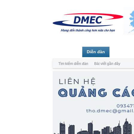
Trang chủ
Diễn đàn
Thành vi
Tìm kiếm diễn đàn
Bài viết gần đây