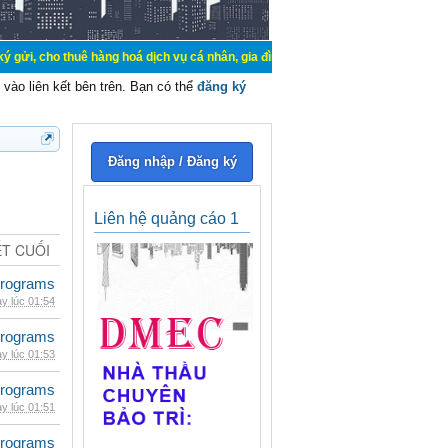
uê hàng hoá dịch vụ cá nhân, gia đình. Mua bán, ký gửi, cho thuê thiết bị hệ 
vào liên kết bên trên. Bạn có thể
đăng ký
Đăng nhập / Đăng ký
Liên hệ quảng cáo 1
ẾT CUỐI
rograms
y lúc 01:54
rograms
y lúc 01:53
rograms
y lúc 01:51
rograms