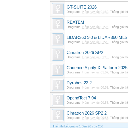
GT-SUITE 2026
Drograms
,
Hôm nay lúc 01:30
,
Thông gió t
REATEM
Drograms
,
Hôm nay lúc 01:23
,
Thông gió t
LIDAR360 9.0 & LIDAR360 MLS 
Drograms
,
Hôm nay lúc 01:20
,
Thông gió t
Cimatron 2026 SP2
Drograms
,
Hôm nay lúc 01:15
,
Thông gió t
Cadence Sigrity X Platform 2025
Drograms
,
Hôm nay lúc 01:07
,
Thông gió t
Dyrobes 23 2
Drograms
,
Hôm nay lúc 00:59
,
Thông gió t
OpendTect 7.04
Drograms
,
Hôm nay lúc 00:58
,
Thông gió t
Cimatron 2026 SP2 2
Drograms
,
Hôm nay lúc 00:57
,
Thông gió t
Hiển thị kết quả từ 1 đến 20 của 200