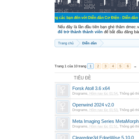
Chào mừng các bạn đến với Diễn đàn Cơ Điện - Diễn đàn Cơ điện là nơi 
Nếu đây là lần đầu tiên bạn ghé thăm dmec.
để trở thành thành viên
để bắt đầu đăng bá
Trang chủ
Diễn đàn
Trang 1 của 10 trang
1
2
3
4
5
6
→
TIÊU ĐỀ
Forsk Atoll 3.6 x64
Drograms
,
Hôm nay lúc 01:54
,
Thông gió t
Openwind 2024 v2.0
Drograms
,
Hôm nay lúc 01:53
,
Thông gió t
Meta Imaging Series MetaMorph
Drograms
,
Hôm nay lúc 01:51
,
Thông gió t
Clearedge3d EdgeWise 5.10.0