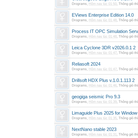
Drograms
,
Hôm nay lúc 01:50
,
Thông gió t
EViews Enterprise Edition 14.0
Drograms
,
Hôm nay lúc 01:48
,
Thông gió t
Process IT OPC Simulation Serv
Drograms
,
Hôm nay lúc 01:48
,
Thông gió t
Leica Cyclone 3DR v2026.0.1 2
Drograms
,
Hôm nay lúc 01:47
,
Thông gió t
Reliasoft 2024
Drograms
,
Hôm nay lúc 01:47
,
Thông gió t
Drillsoft HDX Plus v.1.0.1.113 2
Drograms
,
Hôm nay lúc 01:46
,
Thông gió t
geogiga seismic Pro 9.3
Drograms
,
Hôm nay lúc 01:39
,
Thông gió t
Limaguide Plus 2025 for Window
Drograms
,
Hôm nay lúc 01:35
,
Thông gió t
NextNano stable 2023
Drograms
,
Hôm nay lúc 01:31
,
Thông gió t