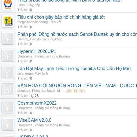
Thiết bị bảo hộ lao động tại Ninh Bình ở đâu tốt nhất?
Lasa
,
Giày dép
Trả lời:
0
Tiêu chí chọn giày bảo hộ chính hãng giá tốt
thegioibaoholaodong
,
Liên kết
Trả lời:
0
Phân phối Đồng hồ nước sạch Sence Dantek uy tín cho công
Dantek
,
Các đồ gia dụng khác
Trả lời:
0
Hypermill 2026UP1
Drograms
,
Thông gió thông thường
Trả lời:
0
Lắp Đặt Máy Lạnh Treo Tường Toshiba Cho Căn Hộ Mini
tinhtrieuan
,
Máy lạnh
Trả lời:
0
VĂN HÓA CỘI NGUỒN RỒNG TIÊN VIỆT NAM - QUỐ
shopoga
,
Khoa học huyền bí
...
55
56
57
Trả lời:
1,126
CosmothermX2022
Drograms
,
Thông gió thông thường
Trả lời:
0
WiseCAM v2.8.0
Drograms
,
Thông gió thông thường
Trả lời:
0