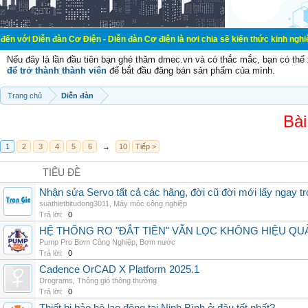
đàn Cơ Điện - Diễn đàn Cơ điện là nơi chia sẽ kiến thức kinh nghiệm trong lãnh
Nếu đây là lần đầu tiên bạn ghé thăm dmec.vn và có thắc mắc, bạn có th
để trở thành thành viên
để bắt đầu đăng bán sản phẩm của mình.
Trang chủ
Diễn đàn
Bài
1
2
3
4
5
6
→
10
Tiếp >
TIÊU ĐỀ
Nhận sửa Servo tất cả các hãng, đời cũ đời mới lấy ngay t
suathietbitudong3011
,
Máy móc công nghiệp
Trả lời:
0
HỆ THỐNG RO "ĐẮT TIỀN" VẪN LỌC KHÔNG HIỆU QU
Pump Pro Bơm Công Nghiệp
,
Bơm nước
Trả lời:
0
Cadence OrCAD X Platform 2025.1
Drograms
,
Thông gió thông thường
Trả lời:
0