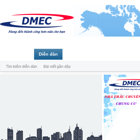
Trang chủ
Diễn đàn
Thành viên
Tìm kiếm diễn đàn
Bài viết gần đây