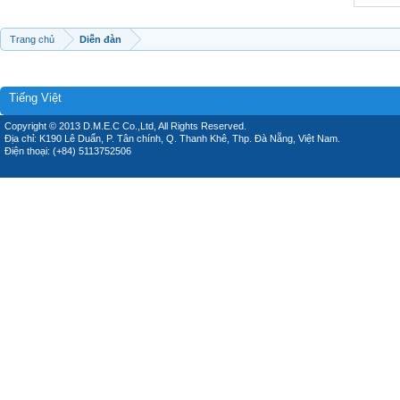
Trang chủ
Diễn đàn
Tiếng Việt
Copyright © 2013 D.M.E.C Co.,Ltd, All Rights Reserved.
Địa chỉ: K190 Lê Duẩn, P. Tân chính, Q. Thanh Khê, Thp. Đà Nẵng, Việt Nam.
Điện thoại: (+84) 5113752506