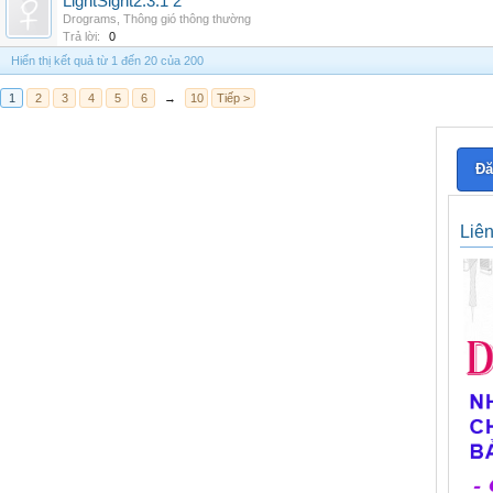
LightSight2.3.1 2
Drograms
,
Thông gió thông thường
Trả lời:
0
Hiển thị kết quả từ 1 đến 20 của 200
1
2
3
4
5
6
→
10
Tiếp >
Đă
Liê