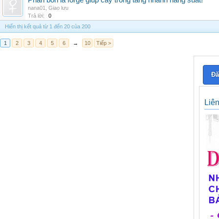
Phân bón lá forge giúp cây trồng tăng nhanh năng suất!
nana01
,
Giao lưu
Trả lời:
0
Hiển thị kết quả từ 1 đến 20 của 200
1
2
3
4
5
6
→
10
Tiếp >
Đă
Liê