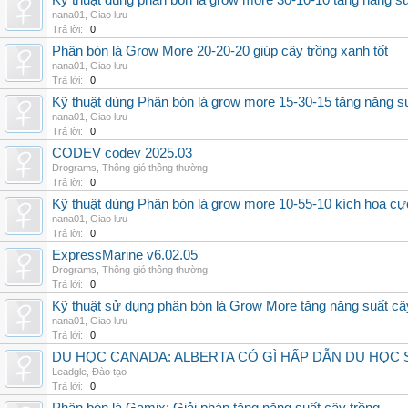
Kỹ thuật dùng phân bón lá grow more 30-10-10 tăng năng s
nana01
,
Giao lưu
Trả lời:
0
Phân bón lá Grow More 20-20-20 giúp cây trồng xanh tốt
nana01
,
Giao lưu
Trả lời:
0
Kỹ thuật dùng Phân bón lá grow more 15-30-15 tăng năng s
nana01
,
Giao lưu
Trả lời:
0
CODEV codev 2025.03
Drograms
,
Thông gió thông thường
Trả lời:
0
Kỹ thuật dùng Phân bón lá grow more 10-55-10 kích hoa cự
nana01
,
Giao lưu
Trả lời:
0
ExpressMarine v6.02.05
Drograms
,
Thông gió thông thường
Trả lời:
0
Kỹ thuật sử dụng phân bón lá Grow More tăng năng suất câ
nana01
,
Giao lưu
Trả lời:
0
DU HỌC CANADA: ALBERTA CÓ GÌ HẤP DẪN DU HỌC 
Leadgle
,
Đào tạo
Trả lời:
0