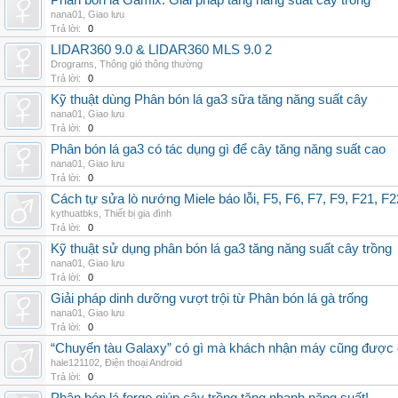
Phân bón lá Gamix: Giải pháp tăng năng suất cây trồng
nana01
,
Giao lưu
Trả lời:
0
LIDAR360 9.0 & LIDAR360 MLS 9.0 2
Drograms
,
Thông gió thông thường
Trả lời:
0
Kỹ thuật dùng Phân bón lá ga3 sữa tăng năng suất cây
nana01
,
Giao lưu
Trả lời:
0
Phân bón lá ga3 có tác dụng gì để cây tăng năng suất cao
nana01
,
Giao lưu
Trả lời:
0
Cách tự sửa lò nướng Miele báo lỗi, F5, F6, F7, F9, F21, F2
kythuatbks
,
Thiết bị gia đình
Trả lời:
0
Kỹ thuật sử dụng phân bón lá ga3 tăng năng suất cây trồng
nana01
,
Giao lưu
Trả lời:
0
Giải pháp dinh dưỡng vượt trội từ Phân bón lá gà trống
nana01
,
Giao lưu
Trả lời:
0
“Chuyến tàu Galaxy” có gì mà khách nhận máy cũng được đ
hale121102
,
Điện thoại Android
Trả lời:
0