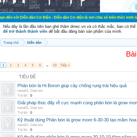
ễn đàn Cơ Điện - Diễn đàn Cơ điện là nơi chia sẽ kiến thức kinh nghiệm trong l
Nếu đây là lần đầu tiên bạn ghé thăm dmec.vn và có thắc mắc, bạn có th
để trở thành thành viên
để bắt đầu đăng bán sản phẩm của mình.
Trang chủ
Diễn đàn
Bài
1
2
3
4
5
6
→
10
Tiếp >
TIÊU ĐỀ
Phân bón lá Hi Boron giúp cây chống rụng trái hiệu quả
nana01
,
Giao lưu
Trả lời:
0
Giải pháp thúc đẩy rễ cực mạnh cùng phân bón lá grow mo
nana01
,
Giao lưu
Trả lời:
0
Kỹ thuật dùng Phân bón lá grow more 6-30-30 tạo mầm hoa
nana01
,
Giao lưu
Trả lời:
0