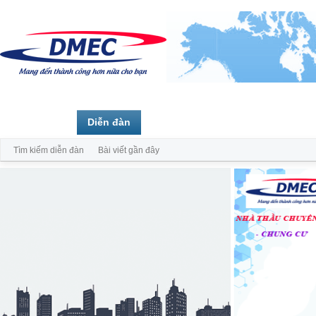
Trang chủ
Diễn đàn
Thành viên
Tìm kiếm diễn đàn
Bài viết gần đây