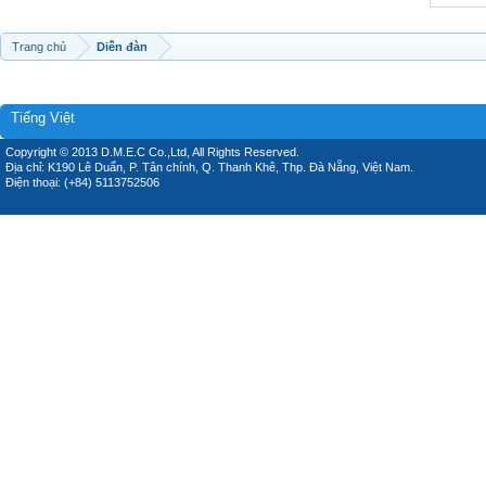
Trang chủ
Diễn đàn
Tiếng Việt
Copyright © 2013 D.M.E.C Co.,Ltd, All Rights Reserved.
Địa chỉ: K190 Lê Duẩn, P. Tân chính, Q. Thanh Khê, Thp. Đà Nẵng, Việt Nam.
Điện thoại: (+84) 5113752506