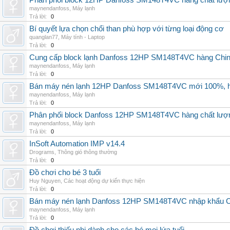
Phân phối block 12HP Danfoss SM148T4VC hàng chất lượng,
maynendanfoss
,
Máy lạnh
Trả lời:
0
Bí quyết lựa chọn chổi than phù hợp với từng loại động cơ
quanglan77
,
Máy tính - Laptop
Trả lời:
0
Cung cấp block lạnh Danfoss 12HP SM148T4VC hàng China, g
maynendanfoss
,
Máy lạnh
Trả lời:
0
Bán máy nén lạnh 12HP Danfoss SM148T4VC mới 100%, hà
maynendanfoss
,
Máy lạnh
Trả lời:
0
Phân phối block Danfoss 12HP SM148T4VC hàng chất lượng
maynendanfoss
,
Máy lạnh
Trả lời:
0
InSoft Automation IMP v14.4
Drograms
,
Thông gió thông thường
Trả lời:
0
Đồ chơi cho bé 3 tuổi
Huy Nguyen
,
Các hoạt động dự kiến thực hiện
Trả lời:
0
Bán máy nén lạnh Danfoss 12HP SM148T4VC nhập khẩu China
maynendanfoss
,
Máy lạnh
Trả lời:
0