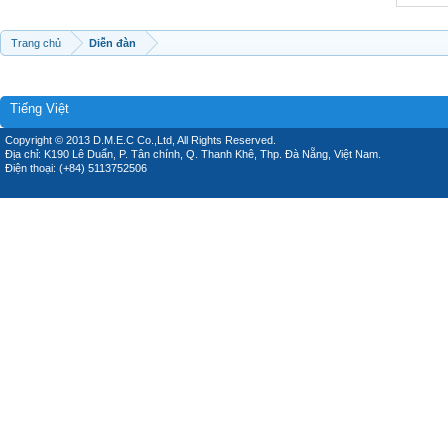
Trang chủ
Diễn đàn
Tiếng Việt
Copyright © 2013 D.M.E.C Co.,Ltd, All Rights Reserved.
Địa chỉ: K190 Lê Duẩn, P. Tân chính, Q. Thanh Khê, Thp. Đà Nẵng, Việt Nam.
Điện thoại: (+84) 5113752506