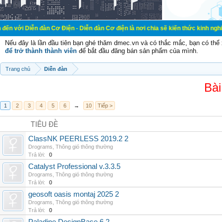
đàn Cơ Điện - Diễn đàn Cơ điện là nơi chia sẽ kiến thức kinh nghiệm trong lãn
Nếu đây là lần đầu tiên bạn ghé thăm dmec.vn và có thắc mắc, bạn có th
để trở thành thành viên
để bắt đầu đăng bán sản phẩm của mình.
Trang chủ
Diễn đàn
Bài
1
2
3
4
5
6
→
10
Tiếp >
TIÊU ĐỀ
ClassNK PEERLESS 2019.2 2
Drograms
,
Thông gió thông thường
Trả lời:
0
Catalyst Professional v.3.3.5
Drograms
,
Thông gió thông thường
Trả lời:
0
geosoft oasis montaj 2025 2
Drograms
,
Thông gió thông thường
Trả lời:
0