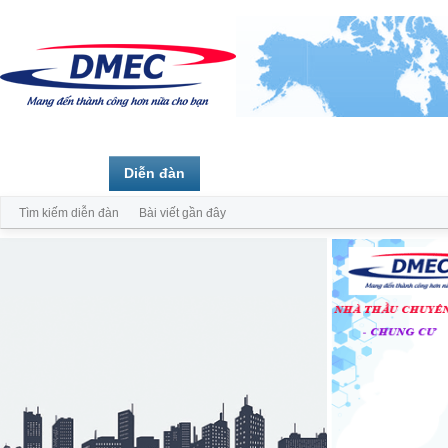
Trang chủ
Diễn đàn
Thành viên
Tìm kiếm diễn đàn
Bài viết gần đây