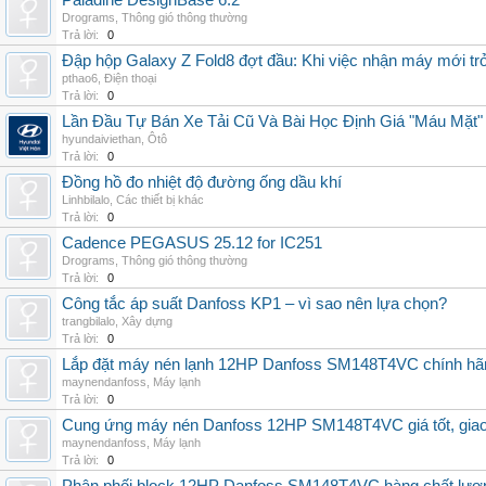
Paladine DesignBase 6.2
Drograms
,
Thông gió thông thường
Trả lời:
0
Đập hộp Galaxy Z Fold8 đợt đầu: Khi việc nhận máy mới tr
pthao6
,
Điện thoại
Trả lời:
0
Lần Đầu Tự Bán Xe Tải Cũ Và Bài Học Định Giá "Máu Mặt"
hyundaiviethan
,
Ôtô
Trả lời:
0
Đồng hồ đo nhiệt độ đường ống dầu khí
Linhbilalo
,
Các thiết bị khác
Trả lời:
0
Cadence PEGASUS 25.12 for IC251
Drograms
,
Thông gió thông thường
Trả lời:
0
Công tắc áp suất Danfoss KP1 – vì sao nên lựa chọn?
trangbilalo
,
Xây dựng
Trả lời:
0
Lắp đặt máy nén lạnh 12HP Danfoss SM148T4VC chính hãng, 
maynendanfoss
,
Máy lạnh
Trả lời:
0
Cung ứng máy nén Danfoss 12HP SM148T4VC giá tốt, giao h
maynendanfoss
,
Máy lạnh
Trả lời:
0