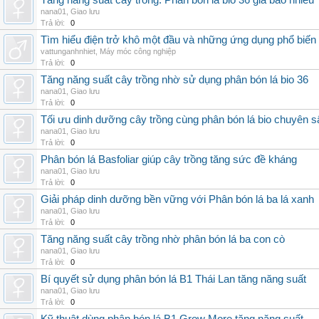
Tăng năng suất cây trồng: Phân bón lá bio 36 giá bao nhiêu
nana01
,
Giao lưu
Trả lời:
0
Tìm hiểu điện trở khô một đầu và những ứng dụng phổ biến 
vattunganhnhiet
,
Máy móc công nghiệp
Trả lời:
0
Tăng năng suất cây trồng nhờ sử dụng phân bón lá bio 36
nana01
,
Giao lưu
Trả lời:
0
Tối ưu dinh dưỡng cây trồng cùng phân bón lá bio chuyên s
nana01
,
Giao lưu
Trả lời:
0
Phân bón lá Basfoliar giúp cây trồng tăng sức đề kháng
nana01
,
Giao lưu
Trả lời:
0
Giải pháp dinh dưỡng bền vững với Phân bón lá ba lá xanh
nana01
,
Giao lưu
Trả lời:
0
Tăng năng suất cây trồng nhờ phân bón lá ba con cò
nana01
,
Giao lưu
Trả lời:
0
Bí quyết sử dụng phân bón lá B1 Thái Lan tăng năng suất
nana01
,
Giao lưu
Trả lời:
0