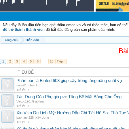
Nếu đây là lần đầu tiên bạn ghé thăm dmec.vn và có thắc mắc, bạn có th
để trở thành thành viên
để bắt đầu đăng bán sản phẩm của mình.
Trang chủ
Diễn đàn
Bài
1
2
3
4
5
6
→
10
Tiếp >
TIÊU ĐỀ
Phân bón lá Bioted 603 giúp cây trồng tăng năng suất vụ
nana01
,
Giao lưu
Trả lời:
0
Tác Dụng Của Phụ gia pvc Tăng Bề Mặt Bóng Cho Ống
Vietuc190
,
Giao lưu
Trả lời:
0
Xin Visa Du Lịch Mỹ: Hướng Dẫn Chi Tiết Hồ Sơ, Thủ Tục
baohan4228
,
Xây dựng
Trả lời:
0