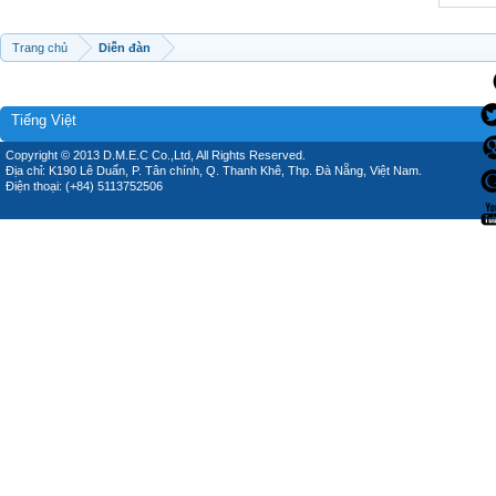
Trang chủ
Diễn đàn
Tiếng Việt
Copyright © 2013 D.M.E.C Co.,Ltd, All Rights Reserved.
Địa chỉ: K190 Lê Duẩn, P. Tân chính, Q. Thanh Khê, Thp. Đà Nẵng, Việt Nam.
Điện thoại: (+84) 5113752506