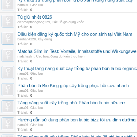
Kỹ thuật sử dụng phân bón lá bio xanh tăng năng suất cây
nana01
,
Giao lưu
Trả lời:
0
Tủ giữ nhiệt 0826
dienmaythanglong229
,
Các đồ gia dụng khác
Trả lời:
0
Điều kiện đăng ký quốc tịch Mỹ cho con sinh tại Việt Nam
baohan4228
,
Xây dựng
Trả lời:
0
Matcha Slim im Test: Vorteile, Inhaltsstoffe und Wirkungswe
matchaslim
,
Các hoạt động dự kiến thực hiện
Trả lời:
0
Kỹ thuật tăng năng suất cây trồng từ phân bón lá bio organic
nana01
,
Giao lưu
Trả lời:
0
Phân bón lá Bio King giúp cây trồng phục hồi cực nhanh
nana01
,
Giao lưu
Trả lời:
0
Tăng năng suất cây trồng nhờ Phân bón lá bio hữu cơ
nana01
,
Giao lưu
Trả lời:
0
Hướng dẫn sử dụng phân bón lá bio bizz tối ưu dinh dưỡng
nana01
,
Giao lưu
Trả lời:
0