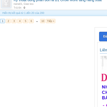
Kỹ thuật dùng phân bón lá B1 Grow More tăng năng suất
nana01
,
Giao lưu
Trả lời:
0
Hiển thị kết quả từ 1 đến 20 của 200
1
2
3
4
5
6
→
10
Tiếp >
Đă
Liê