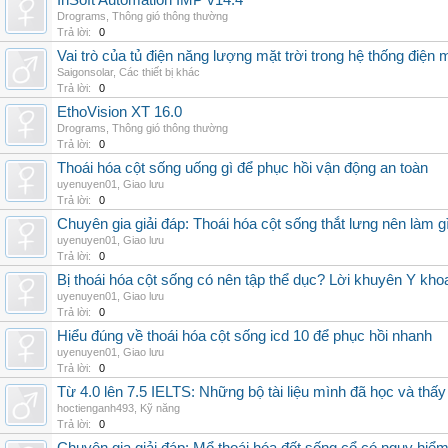
InSoft Automation IMP v14.4
Drograms
,
Thông gió thông thường
Trả lời:
0
Vai trò của tủ điện năng lượng mặt trời trong hệ thống điện m
Saigonsolar
,
Các thiết bị khác
Trả lời:
0
EthoVision XT 16.0
Drograms
,
Thông gió thông thường
Trả lời:
0
Thoái hóa cột sống uống gì để phục hồi vận động an toàn
uyenuyen01
,
Giao lưu
Trả lời:
0
Chuyên gia giải đáp: Thoái hóa cột sống thắt lưng nên làm g
uyenuyen01
,
Giao lưu
Trả lời:
0
Bị thoái hóa cột sống có nên tập thể dục? Lời khuyên Y kho
uyenuyen01
,
Giao lưu
Trả lời:
0
Hiểu đúng về thoái hóa cột sống icd 10 để phục hồi nhanh
uyenuyen01
,
Giao lưu
Trả lời:
0
Từ 4.0 lên 7.5 IELTS: Những bộ tài liệu mình đã học và thấy
hoctienganh493
,
Kỹ năng
Trả lời:
0