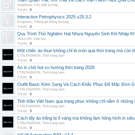
Trạm Quan Trắc Khí Thải Và Cách Vận Hành Hiệu Quả Ch
nhattinseo
,
Các thiết bị khác
Trả lời:
0
Interactive Petrophysics 2025 v25.3.2
Drograms
,
Thông gió thông thường
Trả lời:
0
Quy Trình Thử Nghiệm Hạt Nhựa Nguyên Sinh Khi Nhập K
Vietuc190
,
Giao lưu
Trả lời:
0
Một chiếc áo thun không chỉ là món quà thời trang mà còn 
CTRLFASHION
,
Thời trang nam
Trả lời:
0
Áo in chữ hot xu hướng thời trang 2026
CTRLFASHION
,
Thời trang nam
Trả lời:
0
Outfit Basic Kém Sang Và Cách Khắc Phục Để Mặc Đơn 
CTRLFASHION
,
Thời trang nam
Trả lời:
0
Tinh thần Việt Nam qua trang phục không chỉ nằm ở những 
CTRLFASHION
,
Thời trang nam
Trả lời:
0
Cách tẩy áo trắng bị ố vàng mà không làm hỏng hình in siêu
CTRLFASHION
,
Thời trang nam
Trả lời:
0