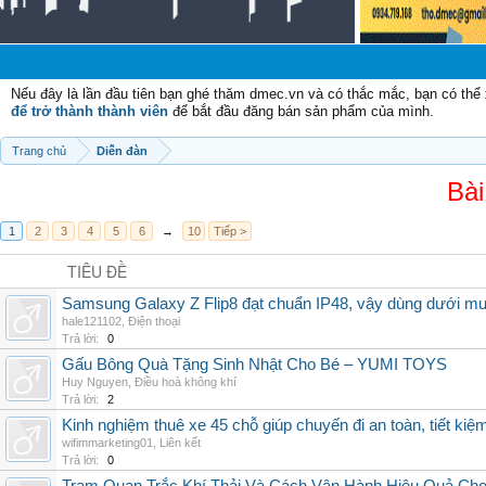
Nếu đây là lần đầu tiên bạn ghé thăm dmec.vn và có thắc mắc, bạn có th
để trở thành thành viên
để bắt đầu đăng bán sản phẩm của mình.
Trang chủ
Diễn đàn
Bài
1
2
3
4
5
6
→
10
Tiếp >
TIÊU ĐỀ
Samsung Galaxy Z Flip8 đạt chuẩn IP48, vậy dùng dưới m
hale121102
,
Điện thoại
Trả lời:
0
Gấu Bông Quà Tặng Sinh Nhật Cho Bé – YUMI TOYS
Huy Nguyen
,
Điều hoà không khí
Trả lời:
2
Kinh nghiệm thuê xe 45 chỗ giúp chuyến đi an toàn, tiết kiệ
wifimmarketing01
,
Liên kết
Trả lời:
0