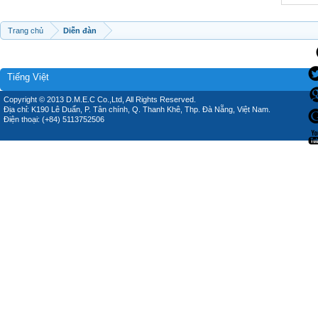
Trang chủ
Diễn đàn
Tiếng Việt
Copyright © 2013 D.M.E.C Co.,Ltd, All Rights Reserved.
Địa chỉ: K190 Lê Duẩn, P. Tân chính, Q. Thanh Khê, Thp. Đà Nẵng, Việt Nam.
Điện thoại: (+84) 5113752506