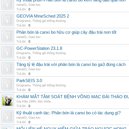
Kỹ thuật phun Phân bón lá canxi bo kẽm tăng đậu quả non
nana01
,
Giao lưu
Trả lời:
0
GEOVIA MineSched 2025 2
Drograms
,
Thông gió thông thường
Trả lời:
0
Phân bón lá canxi bo hữu cơ giúp cây đậu trái non tốt
nana01
,
Giao lưu
Trả lời:
0
GC-PowerStation 23.1.8
Drograms
,
Thông gió thông thường
Trả lời:
0
Tăng tỷ lệ đậu trái với phân bón lá canxi bo ga3 đúng cách
nana01
,
Giao lưu
Trả lời:
0
ParkSEIS 3.0
Drograms
,
Thông gió thông thường
Trả lời:
0
KHÁM MẮT TẦM SOÁT BỆNH VÕNG MẠC ĐÁI THÁO ĐƯ
Gia Hân 1994
,
Sức khỏe
Trả lời:
0
Kỹ thuật canh tác: Phân bón lá canxi bo có tác dụng gì?
nana01
,
Giao lưu
Trả lời:
0