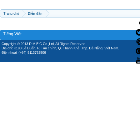
Trang chủ
Diễn đàn
Tiếng Việt
Copyright © 2013 D.M.E.C Co.,Ltd, All Rights Reserved.
Địa chỉ: K190 Lê Duẩn, P. Tân chính, Q. Thanh Khê, Thp. Đà Nẵng, Việt Nam.
Điện thoại: (+84) 5113752506