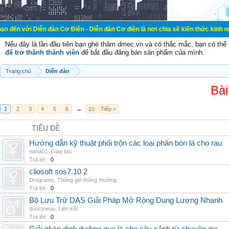
 Diễn đàn Cơ Điện - Diễn đàn Cơ điện là nơi chia sẽ kiến thức kinh nghiệm tron
Nếu đây là lần đầu tiên bạn ghé thăm dmec.vn và có thắc mắc, bạn có th
để trở thành thành viên
để bắt đầu đăng bán sản phẩm của mình.
Trang chủ
Diễn đàn
Bài
1
2
3
4
5
6
→
10
Tiếp >
TIÊU ĐỀ
Hướng dẫn kỹ thuật phối trộn các loại phân bón lá cho rau
nana01
,
Giao lưu
Trả lời:
0
cliosoft sos7.10 2
Drograms
,
Thông gió thông thường
Trả lời:
0
Bộ Lưu Trữ DAS Giải Pháp Mở Rộng Dung Lượng Nhanh
quoctrieuu
,
Liên kết
Trả lời:
0