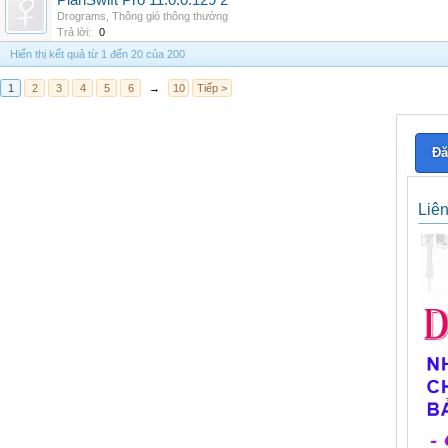
PlanSwift Pro 11.0.0.129 2
Drograms
,
Thông gió thông thường
Trả lời:
0
Hiển thị kết quả từ 1 đến 20 của 200
1
2
3
4
5
6
→
10
Tiếp >
Đă
Liê