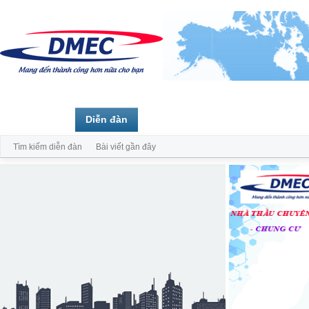
Trang chủ
Diễn đàn
Thành viên
Tìm kiếm diễn đàn
Bài viết gần đây