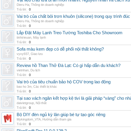
Vật liệu chịu lửa bị ăn mòn nhanh: Nguyên nhân và cách xử 
Dieru Ha
,
Thông tin doanh nghiệp
Trả lời:
0
Vai trò của chất bôi trơn khuôn (silicone) trong quy trình đ
Dieru Ha
,
Thông tin doanh nghiệp
Trả lời:
0
Lắp Đặt Máy Lạnh Treo Tường Toshiba Cho Showroom
tinhtrieuan
,
Máy lạnh
Trả lời:
0
Sofa màu kem đẹp có dễ phối nội thất không?
vyvy937
,
Giao lưu
Trả lời:
0
Review hồ Than Thở Đà Lạt: Có gì hấp dẫn du khách?
vietnhan
,
Du lịch
Trả lời:
0
Vai trò của tiêu chuẩn bảo hộ COV trong lao động
bao ho 3m
,
Các thiết bị khác
Trả lời:
0
Tại sao vách ngăn kết hợp kệ tivi là giải pháp “vàng” cho nh
daivietgroup
,
Nội thất
Trả lời:
0
Bộ DIY đèn ngủ kỳ lân giúp bé tự tạo góc riêng
Mykingdom_VTA
,
Hướng dẫn tham gia
Trả lời:
0