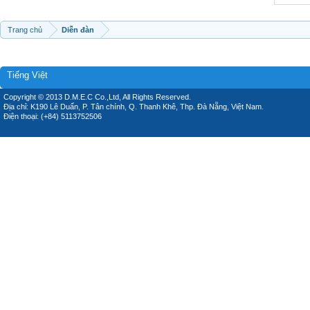
Trang chủ
Diễn đàn
Tiếng Việt
Copyright © 2013 D.M.E.C Co.,Ltd, All Rights Reserved.
Địa chỉ: K190 Lê Duẩn, P. Tân chính, Q. Thanh Khê, Thp. Đà Nẵng, Việt Nam.
Điện thoại: (+84) 5113752506