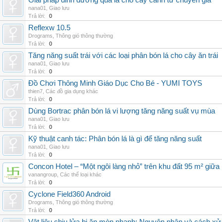
Giải pháp dinh dưỡng qua lá cho cây cảnh từ chuyên gia
nana01
,
Giao lưu
Trả lời:
0
Reflexw 10.5
Drograms
,
Thông gió thông thường
Trả lời:
0
Tăng năng suất trái với các loại phân bón lá cho cây ăn trái
nana01
,
Giao lưu
Trả lời:
0
Đồ Chơi Thông Minh Giáo Dục Cho Bé - YUMI TOYS
thien7
,
Các đồ gia dụng khác
Trả lời:
0
Dùng Bortrac phân bón lá vi lượng tăng năng suất vụ mùa
nana01
,
Giao lưu
Trả lời:
0
Kỹ thuật canh tác: Phân bón lá là gì để tăng năng suất
nana01
,
Giao lưu
Trả lời:
0
Concon Hotel – “Một ngôi làng nhỏ” trên khu đất 95 m² giữa
vanangroup
,
Các thể loại khác
Trả lời:
0
Cyclone Field360 Android
Drograms
,
Thông gió thông thường
Trả lời:
0