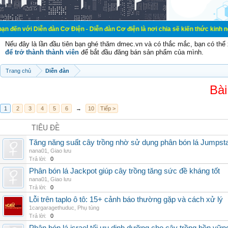
ễn đàn Cơ Điện - Diễn đàn Cơ điện là nơi chia sẽ kiến thức kinh nghiệm trong l
Nếu đây là lần đầu tiên bạn ghé thăm dmec.vn và có thắc mắc, bạn có th
để trở thành thành viên
để bắt đầu đăng bán sản phẩm của mình.
Trang chủ
Diễn đàn
Bài
1
2
3
4
5
6
→
10
Tiếp >
TIÊU ĐỀ
Tăng năng suất cây trồng nhờ sử dụng phân bón lá Jumpsta
nana01
,
Giao lưu
Trả lời:
0
Phân bón lá Jackpot giúp cây trồng tăng sức đề kháng tốt
nana01
,
Giao lưu
Trả lời:
0
Lỗi trên taplo ô tô: 15+ cảnh báo thường gặp và cách xử lý
1cargaragethuduc
,
Phụ tùng
Trả lời:
0