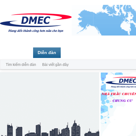
Trang chủ
Diễn đàn
Thành viên
Tìm kiếm diễn đàn
Bài viết gần đây