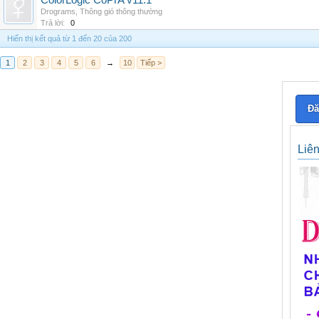
ColorLogic CoPrA v11.1
Drograms
,
Thông gió thông thường
Trả lời:
0
Hiển thị kết quả từ 1 đến 20 của 200
1
2
3
4
5
6
→
10
Tiếp >
Đă
Liê