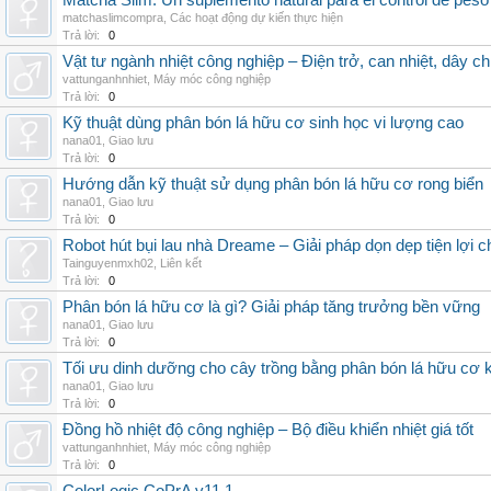
Matcha Slim: Un suplemento natural para el control de peso
matchaslimcompra
,
Các hoạt động dự kiến thực hiện
Trả lời:
0
Vật tư ngành nhiệt công nghiệp – Điện trở, can nhiệt, dây ch
vattunganhnhiet
,
Máy móc công nghiệp
Trả lời:
0
Kỹ thuật dùng phân bón lá hữu cơ sinh học vi lượng cao
nana01
,
Giao lưu
Trả lời:
0
Hướng dẫn kỹ thuật sử dụng phân bón lá hữu cơ rong biển
nana01
,
Giao lưu
Trả lời:
0
Robot hút bụi lau nhà Dreame – Giải pháp dọn dẹp tiện lợi ch
Tainguyenmxh02
,
Liên kết
Trả lời:
0
Phân bón lá hữu cơ là gì? Giải pháp tăng trưởng bền vững
nana01
,
Giao lưu
Trả lời:
0
Tối ưu dinh dưỡng cho cây trồng bằng phân bón lá hữu cơ
nana01
,
Giao lưu
Trả lời:
0
Đồng hồ nhiệt độ công nghiệp – Bộ điều khiển nhiệt giá tốt
vattunganhnhiet
,
Máy móc công nghiệp
Trả lời:
0