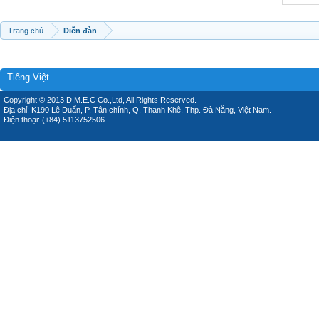
Trang chủ
Diễn đàn
Tiếng Việt
Copyright © 2013 D.M.E.C Co.,Ltd, All Rights Reserved.
Địa chỉ: K190 Lê Duẩn, P. Tân chính, Q. Thanh Khê, Thp. Đà Nẵng, Việt Nam.
Điện thoại: (+84) 5113752506