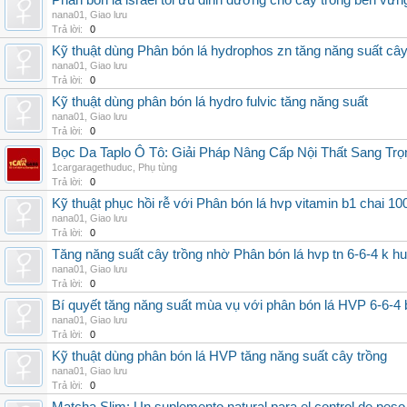
Phân bón lá israel tối ưu dinh dưỡng cho cây trồng bền vữn
nana01
,
Giao lưu
Trả lời:
0
Kỹ thuật dùng Phân bón lá hydrophos zn tăng năng suất câ
nana01
,
Giao lưu
Trả lời:
0
Kỹ thuật dùng phân bón lá hydro fulvic tăng năng suất
nana01
,
Giao lưu
Trả lời:
0
Bọc Da Taplo Ô Tô: Giải Pháp Nâng Cấp Nội Thất Sang Trọ
1cargaragethuduc
,
Phụ tùng
Trả lời:
0
Kỹ thuật phục hồi rễ với Phân bón lá hvp vitamin b1 chai 10
nana01
,
Giao lưu
Trả lời:
0
Tăng năng suất cây trồng nhờ Phân bón lá hvp tn 6-6-4 k h
nana01
,
Giao lưu
Trả lời:
0
Bí quyết tăng năng suất mùa vụ với phân bón lá HVP 6-6-4 
nana01
,
Giao lưu
Trả lời:
0
Kỹ thuật dùng phân bón lá HVP tăng năng suất cây trồng
nana01
,
Giao lưu
Trả lời:
0