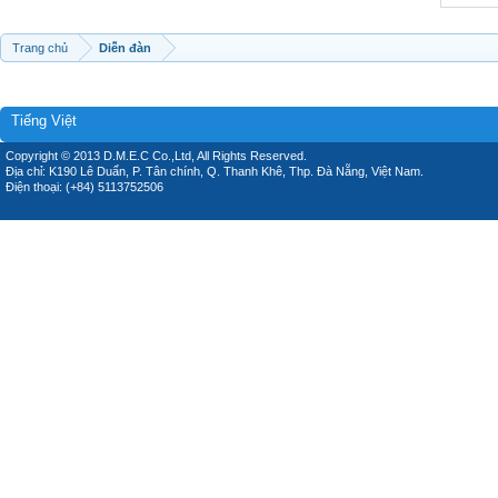
Trang chủ
Diễn đàn
Tiếng Việt
Copyright © 2013 D.M.E.C Co.,Ltd, All Rights Reserved.
Địa chỉ: K190 Lê Duẩn, P. Tân chính, Q. Thanh Khê, Thp. Đà Nẵng, Việt Nam.
Điện thoại: (+84) 5113752506