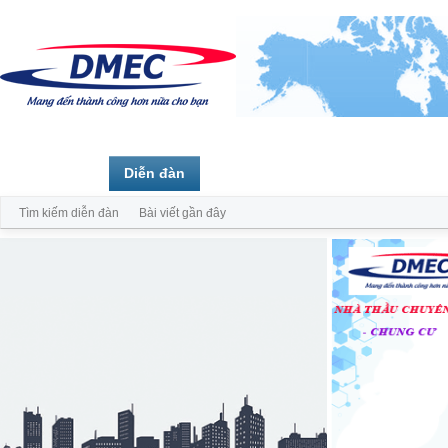
Trang chủ
Diễn đàn
Thành viên
Tìm kiếm diễn đàn
Bài viết gần đây