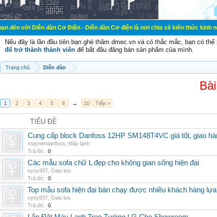
 Diễn đàn Cơ Điện - Diễn đàn Cơ điện là nơi chia sẽ kiến thức kinh nghiệm tron
Nếu đây là lần đầu tiên bạn ghé thăm dmec.vn và có thắc mắc, bạn có th
để trở thành thành viên
để bắt đầu đăng bán sản phẩm của mình.
Trang chủ
Diễn đàn
Bài
1
2
3
4
5
6
→
10
Tiếp >
TIÊU ĐỀ
Cung cấp block Danfoss 12HP SM148T4VC giá tốt, giao hàng
maynendanfoss
,
Máy lạnh
Trả lời:
0
Các mẫu sofa chữ L đẹp cho không gian sống hiện đại
vyvy937
,
Giao lưu
Trả lời:
0
Top mẫu sofa hiện đại bán chạy được nhiều khách hàng lự
vyvy937
,
Giao lưu
Trả lời:
0