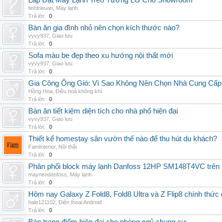
Lắp Đặt Máy Lạnh Treo Tường LG Cho Showroom
tinhtrieuan
,
Máy lạnh
Trả lời:
0
Bàn ăn gia đình nhỏ nên chọn kích thước nào?
vyvy937
,
Giao lưu
Trả lời:
0
Sofa màu be đẹp theo xu hướng nội thất mới
vyvy937
,
Giao lưu
Trả lời:
0
Gia Công Ống Gió: Vì Sao Không Nên Chọn Nhà Cung Cấp
Hồng Hoa
,
Điều hoà không khí
Trả lời:
0
Bàn ăn tiết kiệm diện tích cho nhà phố hiện đại
vyvy937
,
Giao lưu
Trả lời:
0
Thiết kế homestay sân vườn thế nào để thu hút du khách?
FamInterior
,
Nội thất
Trả lời:
0
Phân phối block máy lạnh Danfoss 12HP SM148T4VC trên t
maynendanfoss
,
Máy lạnh
Trả lời:
0
Hôm nay Galaxy Z Fold8, Fold8 Ultra và Z Flip8 chính thức
hale121102
,
Điện thoại Android
Trả lời:
0