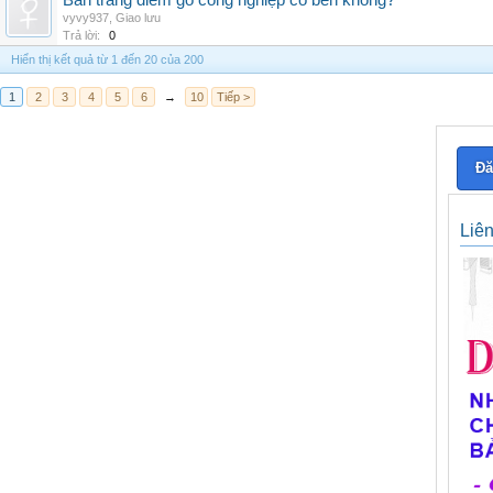
Bàn trang điểm gỗ công nghiệp có bền không?
vyvy937
,
Giao lưu
Trả lời:
0
Hiển thị kết quả từ 1 đến 20 của 200
1
2
3
4
5
6
→
10
Tiếp >
Đă
Liê