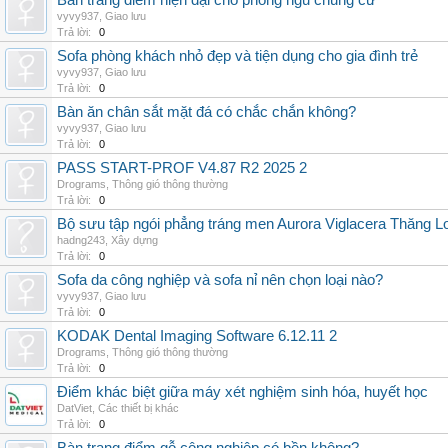
Bàn trang điểm hiện đại cho phòng ngủ chung cư
vyvy937
,
Giao lưu
Trả lời:
0
Sofa phòng khách nhỏ đẹp và tiện dụng cho gia đình trẻ
vyvy937
,
Giao lưu
Trả lời:
0
Bàn ăn chân sắt mặt đá có chắc chắn không?
vyvy937
,
Giao lưu
Trả lời:
0
PASS START-PROF V4.87 R2 2025 2
Drograms
,
Thông gió thông thường
Trả lời:
0
Bộ sưu tập ngói phẳng tráng men Aurora Viglacera Thăng L
hadng243
,
Xây dựng
Trả lời:
0
Sofa da công nghiệp và sofa nỉ nên chọn loại nào?
vyvy937
,
Giao lưu
Trả lời:
0
KODAK Dental Imaging Software 6.12.11 2
Drograms
,
Thông gió thông thường
Trả lời:
0
Điểm khác biệt giữa máy xét nghiệm sinh hóa, huyết học
DatViet
,
Các thiết bị khác
Trả lời:
0