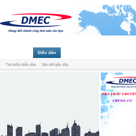
Trang chủ
Diễn đàn
Thành viên
Tìm kiếm diễn đàn
Bài viết gần đây