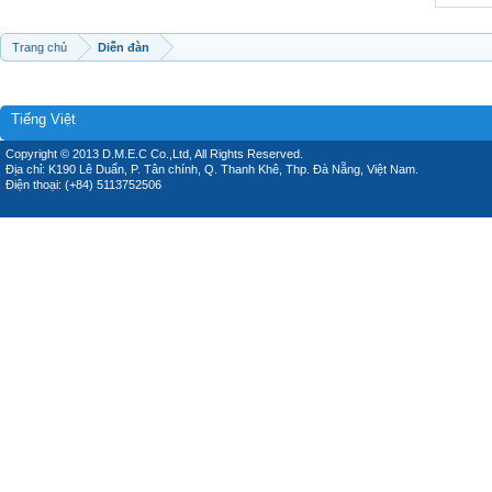
Trang chủ
Diễn đàn
Tiếng Việt
Copyright © 2013 D.M.E.C Co.,Ltd, All Rights Reserved.
Địa chỉ: K190 Lê Duẩn, P. Tân chính, Q. Thanh Khê, Thp. Đà Nẵng, Việt Nam.
Điện thoại: (+84) 5113752506