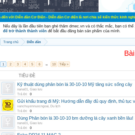
đàn Cơ Điện - Diễn đàn Cơ điện là nơi chia sẽ kiến thức kinh nghiệm trong lãnh
Nếu đây là lần đầu tiên bạn ghé thăm dmec.vn và có thắc mắc, bạn có th
để trở thành thành viên
để bắt đầu đăng bán sản phẩm của mình.
Trang chủ
Diễn đàn
Bài
1
2
3
4
5
6
→
10
Tiếp >
TIÊU ĐỀ
Kỹ thuật dùng phân bón lá 30-10-10 Mỹ tăng sức sống cây
nana01
,
Giao lưu
Trả lời:
0
Gửi khẩu trang đi Mỹ: Hướng dẫn đầy đủ quy định, thủ tục 
vanchuyennuocngoai
,
Du lịch
Trả lời:
0
Dùng Phân bón lá 30-10-10 bm dưỡng lá cây xanh bền lâu!
nana01
,
Giao lưu
Trả lời:
0