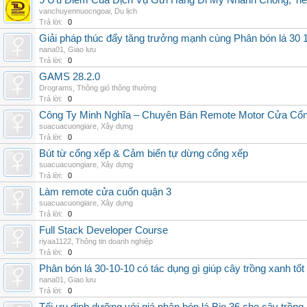
9 Ưu Điểm Của Dịch Vụ Gửi Hàng Đi Mỹ Nhanh Chóng, Tiế
vanchuyennuocngoai
,
Du lịch
Trả lời:
0
Giải pháp thúc đẩy tăng trưởng mạnh cùng Phân bón lá 30 1
nana01
,
Giao lưu
Trả lời:
0
GAMS 28.2.0
Drograms
,
Thông gió thông thường
Trả lời:
0
Công Ty Minh Nghĩa – Chuyên Bán Remote Motor Cửa Cổn
suacuacuongiare
,
Xây dựng
Trả lời:
0
Bút từ cổng xếp & Cảm biến tự dừng cổng xếp
suacuacuongiare
,
Xây dựng
Trả lời:
0
Làm remote cửa cuốn quận 3
suacuacuongiare
,
Xây dựng
Trả lời:
0
Full Stack Developer Course
riyaa1122
,
Thông tin doanh nghiệp
Trả lời:
0
Phân bón lá 30-10-10 có tác dụng gì giúp cây trồng xanh tốt
nana01
,
Giao lưu
Trả lời:
0