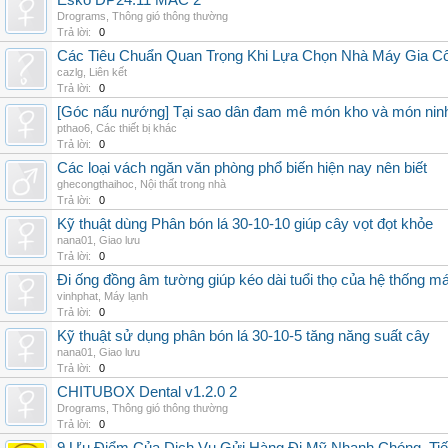
Esko DP24.11 MAC 2
Drograms
,
Thông gió thông thường
Trả lời:
0
Các Tiêu Chuẩn Quan Trọng Khi Lựa Chọn Nhà Máy Gia 
cazlg
,
Liên kết
Trả lời:
0
[Góc nấu nướng] Tại sao dân đam mê món kho và món ninh
pthao6
,
Các thiết bị khác
Trả lời:
0
Các loại vách ngăn văn phòng phổ biến hiện nay nên biết
ghecongthaihoc
,
Nội thất trong nhà
Trả lời:
0
Kỹ thuật dùng Phân bón lá 30-10-10 giúp cây vọt đọt khỏe
nana01
,
Giao lưu
Trả lời:
0
Đi ống đồng âm tường giúp kéo dài tuổi thọ của hệ thống m
vinhphat
,
Máy lạnh
Trả lời:
0
Kỹ thuật sử dụng phân bón lá 30-10-5 tăng năng suất cây
nana01
,
Giao lưu
Trả lời:
0
CHITUBOX Dental v1.2.0 2
Drograms
,
Thông gió thông thường
Trả lời:
0