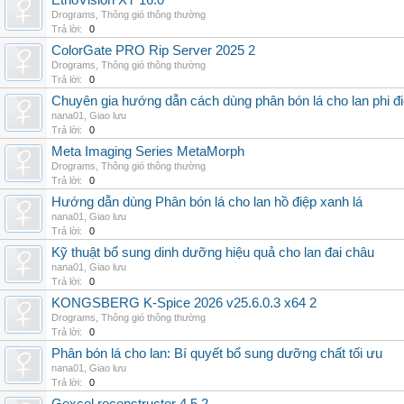
EthoVision XT 16.0
Drograms
,
Thông gió thông thường
Trả lời:
0
ColorGate PRO Rip Server 2025 2
Drograms
,
Thông gió thông thường
Trả lời:
0
Chuyên gia hướng dẫn cách dùng phân bón lá cho lan phi đ
nana01
,
Giao lưu
Trả lời:
0
Meta Imaging Series MetaMorph
Drograms
,
Thông gió thông thường
Trả lời:
0
Hướng dẫn dùng Phân bón lá cho lan hồ điệp xanh lá
nana01
,
Giao lưu
Trả lời:
0
Kỹ thuật bổ sung dinh dưỡng hiệu quả cho lan đai châu
nana01
,
Giao lưu
Trả lời:
0
KONGSBERG K-Spice 2026 v25.6.0.3 x64 2
Drograms
,
Thông gió thông thường
Trả lời:
0
Phân bón lá cho lan: Bí quyết bổ sung dưỡng chất tối ưu
nana01
,
Giao lưu
Trả lời:
0