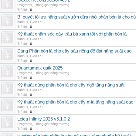
Gexcel reconstructor 4.5 2
Drograms
,
Thông gió thông thường
Trả lời:
0
Bí quyết tối ưu năng suất vườn dừa nhờ phân bón lá cho d
nana01
,
Giao lưu
Trả lời:
0
Kỹ thuật chăm sóc cây trầu bà xanh tốt với phân bón lá
nana01
,
Giao lưu
Trả lời:
0
Dùng Phân bón lá cho cây sầu riêng để đạt năng suất cao
nana01
,
Giao lưu
Trả lời:
0
Quantumatk qatk 2025
Drograms
,
Thông gió thông thường
Trả lời:
0
Kỹ thuật dùng phân bón lá cho cây ngô tăng năng suất
nana01
,
Giao lưu
Trả lời:
0
Kỹ thuật dùng phân bón lá cho cây mía tăng năng suất cao
nana01
,
Giao lưu
Trả lời:
0
Leica Infinity 2025 v5.1.0 2
Drograms
,
Thông gió thông thường
Trả lời:
0