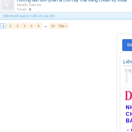
Hướng dẫn bón phân lá cho cây mai vàng chuẩn kỹ thuật
nana01
,
Giao lưu
Trả lời:
0
Hiển thị kết quả từ 1 đến 20 của 200
1
2
3
4
5
6
→
10
Tiếp >
Đă
Liê