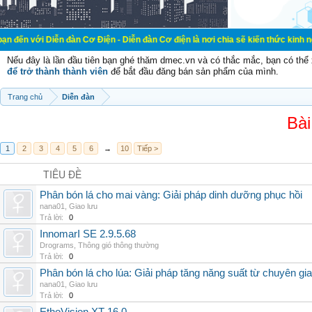
ễn đàn Cơ Điện - Diễn đàn Cơ điện là nơi chia sẽ kiến thức kinh nghiệm trong 
Nếu đây là lần đầu tiên bạn ghé thăm dmec.vn và có thắc mắc, bạn có th
để trở thành thành viên
để bắt đầu đăng bán sản phẩm của mình.
Trang chủ
Diễn đàn
Bài
1
2
3
4
5
6
→
10
Tiếp >
TIÊU ĐỀ
Phân bón lá cho mai vàng: Giải pháp dinh dưỡng phục hồi
nana01
,
Giao lưu
Trả lời:
0
InnomarI SE 2.9.5.68
Drograms
,
Thông gió thông thường
Trả lời:
0
Phân bón lá cho lúa: Giải pháp tăng năng suất từ chuyên gia
nana01
,
Giao lưu
Trả lời:
0