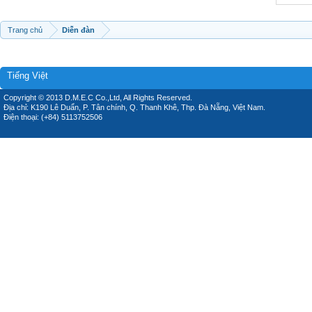
Trang chủ
Diễn đàn
Tiếng Việt
Copyright © 2013 D.M.E.C Co.,Ltd, All Rights Reserved.
Địa chỉ: K190 Lê Duẩn, P. Tân chính, Q. Thanh Khê, Thp. Đà Nẵng, Việt Nam.
Điện thoại: (+84) 5113752506