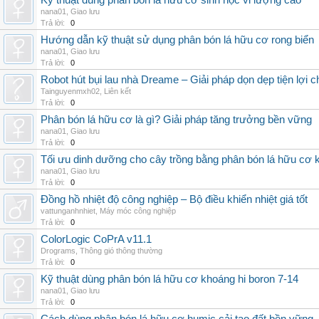
Kỹ thuật dùng phân bón lá hữu cơ sinh học vi lượng cao
nana01
,
Giao lưu
Trả lời:
0
Hướng dẫn kỹ thuật sử dụng phân bón lá hữu cơ rong biển
nana01
,
Giao lưu
Trả lời:
0
Robot hút bụi lau nhà Dreame – Giải pháp dọn dẹp tiện lợi ch
Tainguyenmxh02
,
Liên kết
Trả lời:
0
Phân bón lá hữu cơ là gì? Giải pháp tăng trưởng bền vững
nana01
,
Giao lưu
Trả lời:
0
Tối ưu dinh dưỡng cho cây trồng bằng phân bón lá hữu cơ
nana01
,
Giao lưu
Trả lời:
0
Đồng hồ nhiệt độ công nghiệp – Bộ điều khiển nhiệt giá tốt
vattunganhnhiet
,
Máy móc công nghiệp
Trả lời:
0
ColorLogic CoPrA v11.1
Drograms
,
Thông gió thông thường
Trả lời:
0
Kỹ thuật dùng phân bón lá hữu cơ khoáng hi boron 7-14
nana01
,
Giao lưu
Trả lời:
0