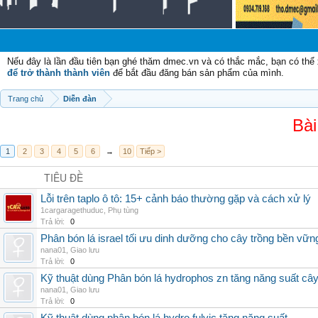
Nếu đây là lần đầu tiên bạn ghé thăm dmec.vn và có thắc mắc, bạn có th
để trở thành thành viên
để bắt đầu đăng bán sản phẩm của mình.
Trang chủ
Diễn đàn
Bài
1
2
3
4
5
6
→
10
Tiếp >
TIÊU ĐỀ
Lỗi trên taplo ô tô: 15+ cảnh báo thường gặp và cách xử lý
1cargaragethuduc
,
Phụ tùng
Trả lời:
0
Phân bón lá israel tối ưu dinh dưỡng cho cây trồng bền vữn
nana01
,
Giao lưu
Trả lời:
0
Kỹ thuật dùng Phân bón lá hydrophos zn tăng năng suất câ
nana01
,
Giao lưu
Trả lời:
0