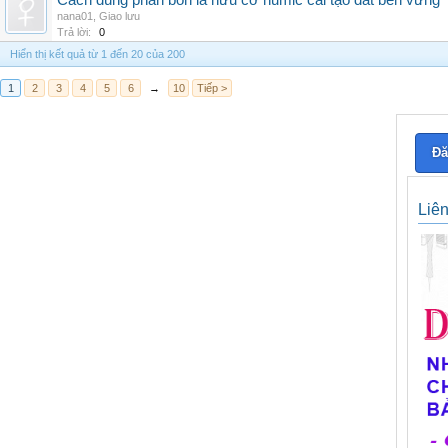
Cách dùng phân bón lá hữu cơ humic cải tạo đất bền vững
nana01
,
Giao lưu
Trả lời:
0
Hiển thị kết quả từ 1 đến 20 của 200
1
2
3
4
5
6
→
10
Tiếp >
Đă
Liê