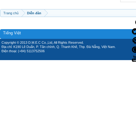
Trang chủ
Diễn đàn
Tiếng Việt
Copyright © 2013 D.M.E.C Co.,Ltd, All Rights Reserved.
Địa chỉ: K190 Lê Duẩn, P. Tân chính, Q. Thanh Khê, Thp. Đà Nẵng, Việt Nam.
Điện thoại: (+84) 5113752506