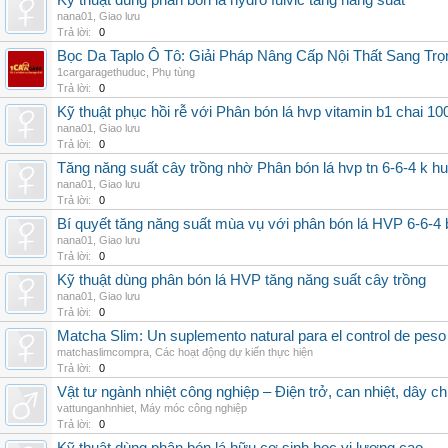
Kỹ thuật dùng phân bón lá hydro fulvic tăng năng suất
nana01
,
Giao lưu
Trả lời:
0
Bọc Da Taplo Ô Tô: Giải Pháp Nâng Cấp Nội Thất Sang Trọ
1cargaragethuduc
,
Phụ tùng
Trả lời:
0
Kỹ thuật phục hồi rễ với Phân bón lá hvp vitamin b1 chai 10
nana01
,
Giao lưu
Trả lời:
0
Tăng năng suất cây trồng nhờ Phân bón lá hvp tn 6-6-4 k h
nana01
,
Giao lưu
Trả lời:
0
Bí quyết tăng năng suất mùa vụ với phân bón lá HVP 6-6-4 
nana01
,
Giao lưu
Trả lời:
0
Kỹ thuật dùng phân bón lá HVP tăng năng suất cây trồng
nana01
,
Giao lưu
Trả lời:
0
Matcha Slim: Un suplemento natural para el control de peso
matchaslimcompra
,
Các hoạt động dự kiến thực hiện
Trả lời:
0
Vật tư ngành nhiệt công nghiệp – Điện trở, can nhiệt, dây ch
vattunganhnhiet
,
Máy móc công nghiệp
Trả lời:
0