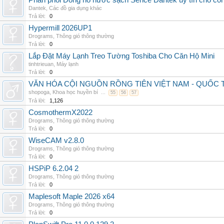
Phân phối Đồng hồ nước sạch Sence Dantek uy tín cho công
Dantek
,
Các đồ gia dụng khác
Trả lời:
0
Hypermill 2026UP1
Drograms
,
Thông gió thông thường
Trả lời:
0
Lắp Đặt Máy Lạnh Treo Tường Toshiba Cho Căn Hộ Mini
tinhtrieuan
,
Máy lạnh
Trả lời:
0
VĂN HÓA CỘI NGUỒN RỒNG TIÊN VIỆT NAM - QUỐ
shopoga
,
Khoa học huyền bí
...
55
56
57
Trả lời:
1,126
CosmothermX2022
Drograms
,
Thông gió thông thường
Trả lời:
0
WiseCAM v2.8.0
Drograms
,
Thông gió thông thường
Trả lời:
0
HSPiP 6.2.04 2
Drograms
,
Thông gió thông thường
Trả lời:
0
Maplesoft Maple 2026 x64
Drograms
,
Thông gió thông thường
Trả lời:
0