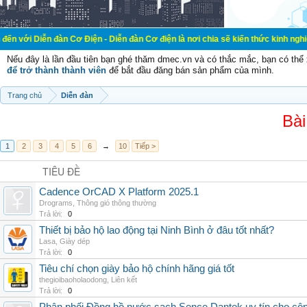
đàn Cơ Điện - Diễn đàn Cơ điện là nơi chia sẽ kiến thức kinh nghiệm trong lãn
Nếu đây là lần đầu tiên bạn ghé thăm dmec.vn và có thắc mắc, bạn có th
để trở thành thành viên
để bắt đầu đăng bán sản phẩm của mình.
Trang chủ
Diễn đàn
Bài
1
2
3
4
5
6
→
10
Tiếp >
TIÊU ĐỀ
Cadence OrCAD X Platform 2025.1
Drograms
,
Thông gió thông thường
Trả lời:
0
Thiết bị bảo hộ lao động tại Ninh Bình ở đâu tốt nhất?
Lasa
,
Giày dép
Trả lời:
0
Tiêu chí chọn giày bảo hộ chính hãng giá tốt
thegioibaoholaodong
,
Liên kết
Trả lời:
0