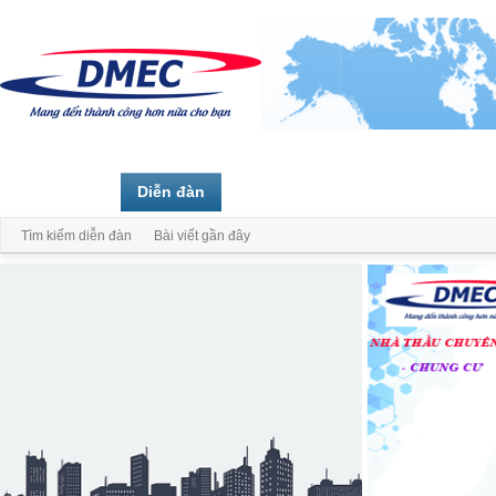
Trang chủ
Diễn đàn
Thành viên
Tìm kiếm diễn đàn
Bài viết gần đây