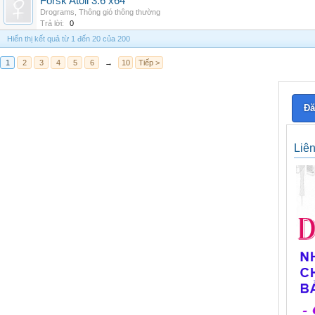
Forsk Atoll 3.6 x64
Drograms
,
Thông gió thông thường
Trả lời:
0
Hiển thị kết quả từ 1 đến 20 của 200
1
2
3
4
5
6
→
10
Tiếp >
Đă
Liê