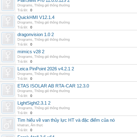
PlanSwift Pro 11.0.0.129 2
Drograms
,
Thông gió thông thường
Trả lời:
0
QuickHMI V12.1.4
Drograms
,
Thông gió thông thường
Trả lời:
0
dragonvision 1.0 2
Drograms
,
Thông gió thông thường
Trả lời:
0
mimics v28 2
Drograms
,
Thông gió thông thường
Trả lời:
0
Leica PinPoint 2026 v4.2.1 2
Drograms
,
Thông gió thông thường
Trả lời:
0
ETAS ISOLAR AB RTA-CAR 12.3.0
Drograms
,
Thông gió thông thường
Trả lời:
0
LightSight2.3.1 2
Drograms
,
Thông gió thông thường
Trả lời:
0
Tìm hiểu về van thủy lực HT và đặc điểm của nó
khatran
,
Ẩm thực
Trả lời:
0