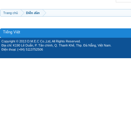
Trang chủ
Diễn đàn
Tiếng Việt
Copyright © 2013 D.M.E.C Co.,Ltd, All Rights Reserved.
Địa chỉ: K190 Lê Duẩn, P. Tân chính, Q. Thanh Khê, Thp. Đà Nẵng, Việt Nam.
Điện thoại: (+84) 5113752506