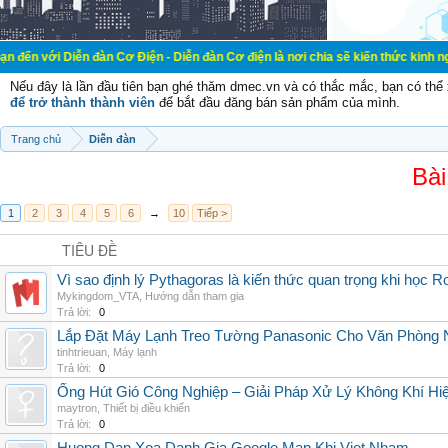
ễn đàn Cơ Điện - Diễn đàn Cơ điện là nơi chia sẽ kiến thức kinh nghiệm trong l
Nếu đây là lần đầu tiên bạn ghé thăm dmec.vn và có thắc mắc, bạn có th
để trở thành thành viên
để bắt đầu đăng bán sản phẩm của mình.
Trang chủ
Diễn đàn
Bài
1
2
3
4
5
6
→
10
Tiếp >
TIÊU ĐỀ
Vì sao định lý Pythagoras là kiến thức quan trọng khi học R
Mykingdom_VTA
,
Hướng dẫn tham gia
Trả lời:
0
Lắp Đặt Máy Lạnh Treo Tường Panasonic Cho Văn Phòng 
tinhtrieuan
,
Máy lạnh
Trả lời:
0
Ống Hút Gió Công Nghiệp – Giải Pháp Xử Lý Không Khí H
maytron
,
Thiết bị điều khiển
Trả lời:
0