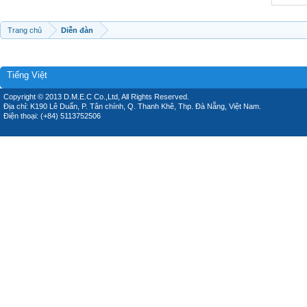
Trang chủ
Diễn đàn
Tiếng Việt
Copyright © 2013 D.M.E.C Co.,Ltd, All Rights Reserved.
Địa chỉ: K190 Lê Duẩn, P. Tân chính, Q. Thanh Khê, Thp. Đà Nẵng, Việt Nam.
Điện thoại: (+84) 5113752506