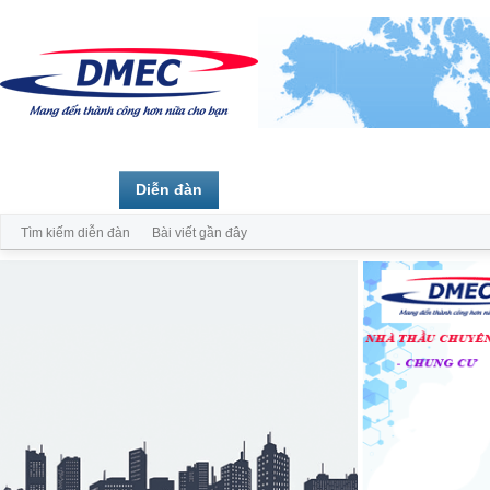
Trang chủ
Diễn đàn
Thành viên
Tìm kiếm diễn đàn
Bài viết gần đây