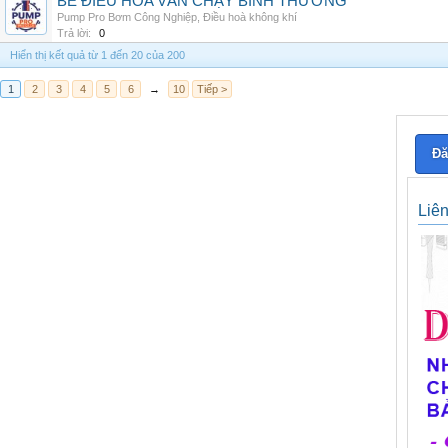
BỂ ĐIỀU HÒA VẪN CHẠY BÌNH THƯỜNG
Pump Pro Bơm Công Nghiệp
,
Điều hoà không khí
Trả lời:
0
Hiển thị kết quả từ 1 đến 20 của 200
1
2
3
4
5
6
→
10
Tiếp >
Đă
Liê