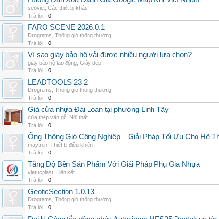
Huong Dan Xoa Danh Gia Google Map Khi Viet Nham
seoviet
,
Các thiết bị khác
Trả lời:
0
FARO SCENE 2026.0.1
Drograms
,
Thông gió thông thường
Trả lời:
0
Vì sao giày bảo hộ vải được nhiều người lựa chọn?
giày bảo hộ lao động
,
Giày dép
Trả lời:
0
LEADTOOLS 23 2
Drograms
,
Thông gió thông thường
Trả lời:
0
Giá cửa nhựa Đài Loan tại phường Linh Tây
cửa thép vân gỗ
,
Nội thất
Trả lời:
0
Ống Thông Gió Công Nghiệp – Giải Pháp Tối Ưu Cho Hệ 
maytron
,
Thiết bị điều khiển
Trả lời:
0
Tăng Độ Bền Sản Phẩm Với Giải Pháp Phụ Gia Nhựa
vietucplast
,
Liên kết
Trả lời:
0
GeoticSection 1.0.13
Drograms
,
Thông gió thông thường
Trả lời:
0