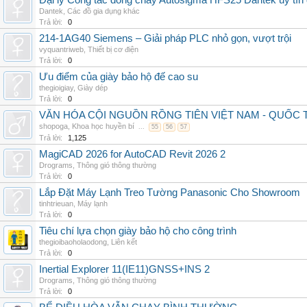
Đại lý Công tắc dòng chảy Autosigma HFS25 Dantek uy tín 
Dantek
,
Các đồ gia dụng khác
Trả lời:
0
214-1AG40 Siemens – Giải pháp PLC nhỏ gọn, vượt trội
vyquantriweb
,
Thiết bị cơ điện
Trả lời:
0
Ưu điểm của giày bảo hộ đế cao su
thegioigiay
,
Giày dép
Trả lời:
0
VĂN HÓA CỘI NGUỒN RỒNG TIÊN VIỆT NAM - QUỐ
shopoga
,
Khoa học huyền bí
...
55
56
57
Trả lời:
1,125
MagiCAD 2026 for AutoCAD Revit 2026 2
Drograms
,
Thông gió thông thường
Trả lời:
0
Lắp Đặt Máy Lạnh Treo Tường Panasonic Cho Showroom
tinhtrieuan
,
Máy lạnh
Trả lời:
0
Tiêu chí lựa chọn giày bảo hộ cho công trình
thegioibaoholaodong
,
Liên kết
Trả lời:
0
Inertial Explorer 11(IE11)GNSS+INS 2
Drograms
,
Thông gió thông thường
Trả lời:
0