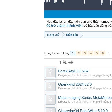
Nếu đây là lần đầu tiên bạn ghé thăm dmec.
để trở thành thành viên
để bắt đầu đăng bá
Trang chủ
Diễn đàn
Trang 1 của 10 trang
1
2
3
4
5
6
→
TIÊU ĐỀ
Forsk Atoll 3.6 x64
Drograms
,
15 phút trước
,
Thông gió thông 
Openwind 2024 v2.0
Drograms
,
16 phút trước
,
Thông gió thông 
Meta Imaging Series MetaMorph
Drograms
,
18 phút trước
,
Thông gió thông 
Clearedge3d EdgeWise 5.10.0