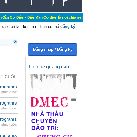
 - Diễn đàn Cơ điện là nơi chia sẽ kiến thức kinh nghiệm trong lãnh vực cơ đi
vào liên kết bên trên. Bạn có thể
đăng ký
Đăng nhập / Đăng ký
Liên hệ quảng cáo 1
ẾT CUỐI
rograms
 phút trước
rograms
 phút trước
rograms
 phút trước
rograms