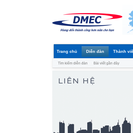
Trang chủ
Diễn đàn
Thành vi
Tìm kiếm diễn đàn
Bài viết gần đây