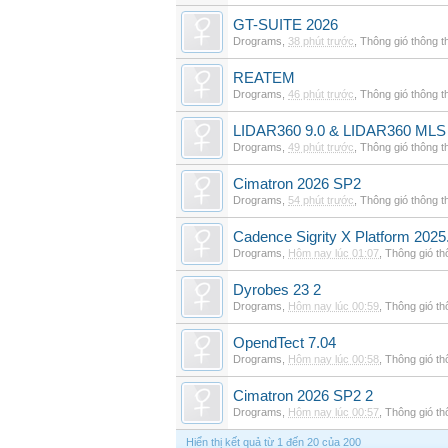
GT-SUITE 2026
Drograms
,
38 phút trước
,
Thông gió thông 
REATEM
Drograms
,
46 phút trước
,
Thông gió thông 
LIDAR360 9.0 & LIDAR360 MLS 
Drograms
,
49 phút trước
,
Thông gió thông 
Cimatron 2026 SP2
Drograms
,
54 phút trước
,
Thông gió thông 
Cadence Sigrity X Platform 2025
Drograms
,
Hôm nay lúc 01:07
,
Thông gió t
Dyrobes 23 2
Drograms
,
Hôm nay lúc 00:59
,
Thông gió t
OpendTect 7.04
Drograms
,
Hôm nay lúc 00:58
,
Thông gió t
Cimatron 2026 SP2 2
Drograms
,
Hôm nay lúc 00:57
,
Thông gió t
Hiển thị kết quả từ 1 đến 20 của 200