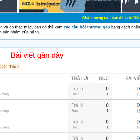
Chào mừng các bạn đến với Diễn đàn Cơ Điện
vn và có thắc mắc, bạn có thể xem
các câu hỏi thường gặp
bằng cách nhấn 
n sản phẩm của mình.
Bài viết gần đây
10
Tiếp >
TRẢ LỜI
ĐỌC
BÀI VI
Trả lời:
0
D
thường
Đọc:
1
15
Trả lời:
0
D
thường
Đọc:
1
16
Trả lời:
0
D
thường
Đọc:
1
18
Trả lời:
0
D