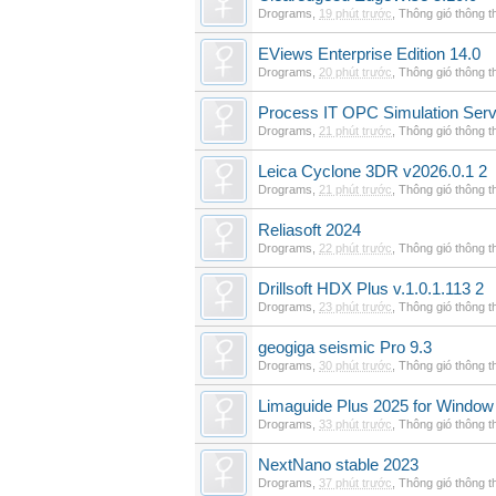
Drograms
,
19 phút trước
,
Thông gió thông 
EViews Enterprise Edition 14.0
Drograms
,
20 phút trước
,
Thông gió thông 
Process IT OPC Simulation Serv
Drograms
,
21 phút trước
,
Thông gió thông 
Leica Cyclone 3DR v2026.0.1 2
Drograms
,
21 phút trước
,
Thông gió thông 
Reliasoft 2024
Drograms
,
22 phút trước
,
Thông gió thông 
Drillsoft HDX Plus v.1.0.1.113 2
Drograms
,
23 phút trước
,
Thông gió thông 
geogiga seismic Pro 9.3
Drograms
,
30 phút trước
,
Thông gió thông 
Limaguide Plus 2025 for Window
Drograms
,
33 phút trước
,
Thông gió thông 
NextNano stable 2023
Drograms
,
37 phút trước
,
Thông gió thông 