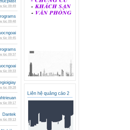
etucplast
y lúc 09:49
rograms
y lúc 09:48
uocngoai
y lúc 09:45
rograms
y lúc 09:37
uocngoai
y lúc 09:33
egioigiay
y lúc 09:28
Liên hệ quảng cáo 2
inhtrieuan
y lúc 09:17
Dantek
y lúc 09:13