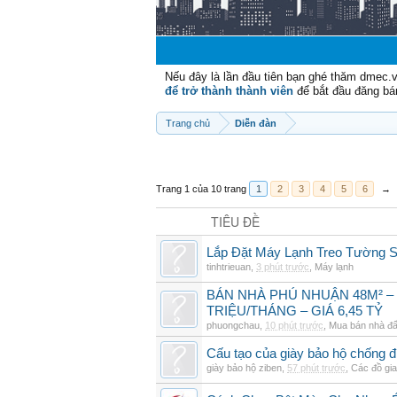
Nếu đây là lần đầu tiên bạn ghé thăm dmec.
để trở thành thành viên
để bắt đầu đăng bá
Trang chủ
Diễn đàn
Trang 1 của 10 trang
1
2
3
4
5
6
→
TIÊU ĐỀ
Lắp Đặt Máy Lạnh Treo Tường
tinhtrieuan
,
3 phút trước
,
Máy lạnh
BÁN NHÀ PHÚ NHUẬN 48M² –
TRIỆU/THÁNG – GIÁ 6,45 TỶ
phuongchau
,
10 phút trước
,
Mua bán nhà đấ
Cấu tạo của giày bảo hộ chống đ
giày bảo hộ ziben
,
57 phút trước
,
Các đồ gi