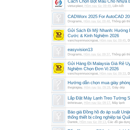
Cách Chọn Bột Màu Cho Nhựa 
vietucplast
,
Hôm nay lúc 09:49
,
Liên kết
CADWorx 2025 For AutoCAD 20
Drograms
,
Hôm nay lúc 09:48
,
Thông gió t
Gửi Sách Đi Mỹ Nhanh: Hướng Dẫ
Cước & Kinh Nghiệm 2026
vanchuyennuocngoai
,
Hôm nay lúc 09:45
,
D
easyvision13
Drograms
,
Hôm nay lúc 09:37
,
Thông gió t
Gửi Hàng Đi Malaysia Giá Rẻ Uy
Nghiệm Chọn Đơn Vị 2026
vanchuyennuocngoai
,
Hôm nay lúc 09:33
,
D
Hướng dẫn chọn mua giày phòn
thegioigiay
,
Hôm nay lúc 09:28
,
Giày dép
Lắp Đặt Máy Lạnh Treo Tường
tinhtrieuan
,
Hôm nay lúc 09:17
,
Máy lạnh
Báo giá Đồng hồ đo áp suất Unij
thống thiết bị công nghiệp tại Q
Dantek
,
Hôm nay lúc 09:13
,
Các đồ gia dụn