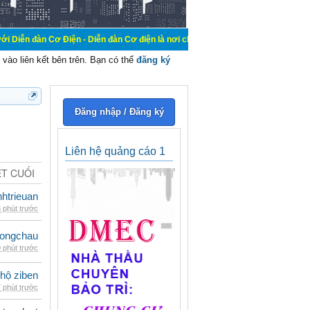
 Điện - Diễn đàn Cơ điện là nơi chia sẽ kiến thức kinh nghiệm trong lãnh vực c
vào liên kết bên trên. Bạn có thể
đăng ký
Đăng nhập / Đăng ký
Liên hệ quảng cáo 1
ẾT CUỐI
inhtrieuan
 phút trước
ongchau
 phút trước
 hộ ziben
 phút trước