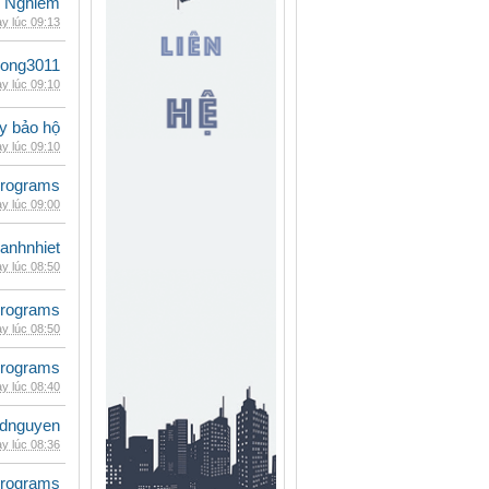
 Nghiêm
y lúc 09:13
udong3011
y lúc 09:10
ày bảo hộ
y lúc 09:10
rograms
y lúc 09:00
ganhnhiet
y lúc 08:50
rograms
y lúc 08:50
rograms
y lúc 08:40
idnguyen
y lúc 08:36
rograms