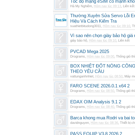
Tốc độ mạng eSIM có mạnh khô
Hà My Nghiêm
,
Hôm nay lúc 09:13
,
Liên kết
Thường Xuyên Sửa Servo Lỗi E
Hiệu Và Cách Kiểm Tra
suathietbitudong3011
,
Hôm nay lúc 09:10
,
Th
Vì sao nên chọn giày bảo hộ giá 
giày bảo hộ
,
Hôm nay lúc 09:10
,
Liên kết
PVCAD Mega 2025
Drograms
,
Hôm nay lúc 09:00
,
Thông gió t
BOX NHIỆT ĐỐT NÓNG CÔNG
THEO YÊU CẦU
vattunganhnhiet
,
Hôm nay lúc 08:50
,
Máy mó
FARO SCENE 2026.0.1 x64 2
Drograms
,
Hôm nay lúc 08:50
,
Thông gió t
EDAX OIM Analysis 9.1 2
Drograms
,
Hôm nay lúc 08:40
,
Thông gió t
Barca khong mua Rodri va bai to
davidnguyen
,
Hôm nay lúc 08:36
,
Thiết bị c
PASS EQUIP V3.8 2026 2