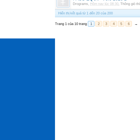
Drograms
,
Hôm nay lúc 08:30
,
Thông gió t
Hiển thị kết quả từ 1 đến 20 của 200
Trang 1 của 10 trang
1
2
3
4
5
6
→