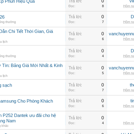
Trả lời:
0
vi
Ép Phun Hiệu Quả
Đọc:
8
Hôm na
Trả lời:
0
D
26
hông thường
Đọc:
7
Hôm na
n Chi Tiết Thời Gian, Giá
Trả lời:
0
vanchuyenn
Đọc:
6
Hôm na
u lịch
Trả lời:
0
D
hông thường
Đọc:
4
Hôm na
 Tín: Bảng Giá Mới Nhất & Kinh
Trả lời:
0
vanchuyenn
Đọc:
5
Hôm na
u lịch
Trả lời:
0
th
g sạch
Đọc:
7
Hôm na
Trả lời:
0
t
 Samsung Cho Phòng Khách
Đọc:
6
Hôm na
in P252 Dantek ưu đãi cho hệ
Trả lời:
0
uảng Nam
Đọc:
4
Hôm na
g khác