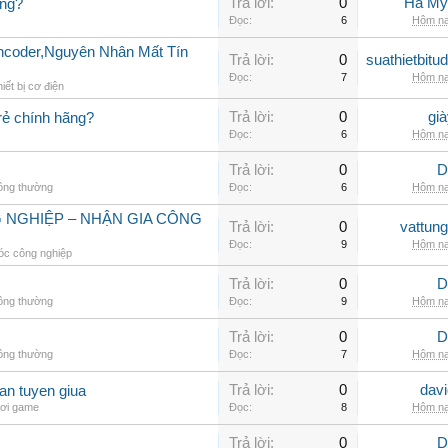
Trả lời:
0
Hà My
ng?
Đọc:
6
Hôm na
ncoder,Nguyên Nhân Mất Tín
Trả lời:
0
suathietbit
Đọc:
7
Hôm na
iết bị cơ điện
Trả lời:
0
gi
rẻ chính hãng?
Đọc:
6
Hôm na
Trả lời:
0
D
hông thường
Đọc:
6
Hôm na
 NGHIỆP – NHẬN GIA CÔNG
Trả lời:
0
vattun
Đọc:
9
Hôm na
c công nghiệp
Trả lời:
0
D
hông thường
Đọc:
9
Hôm na
Trả lời:
0
D
hông thường
Đọc:
7
Hôm na
Trả lời:
0
dav
an tuyen giua
hơi game
Đọc:
8
Hôm na
Trả lời:
0
D