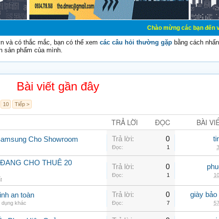
Chào mừng các bạn đến với Diễn đàn Cơ
vn và có thắc mắc, bạn có thể xem
các câu hỏi thường gặp
bằng cách nhấn 
n sản phẩm của mình.
Bài viết gần đây
10
Tiếp >
TRẢ LỜI
ĐỌC
BÀI VI
Trả lời:
0
t
 Samsung Cho Showroom
Đọc:
1
3
 ĐANG CHO THUÊ 20
Trả lời:
0
phu
Đọc:
1
10
t
Trả lời:
0
giày bảo
inh an toàn
a dụng khác
Đọc:
7
57