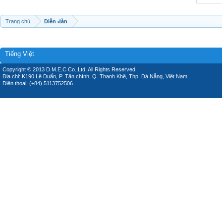
Trang chủ
Diễn đàn
Tiếng Việt
Copyright © 2013 D.M.E.C Co.,Ltd, All Rights Reserved.
Địa chỉ: K190 Lê Duẩn, P. Tân chính, Q. Thanh Khê, Thp. Đà Nẵng, Việt Nam.
Điện thoại: (+84) 5113752506