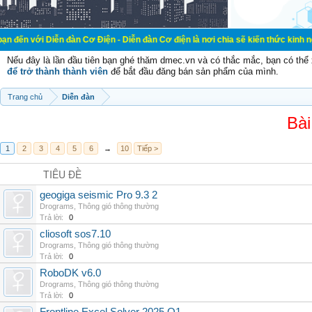
ễn đàn Cơ Điện - Diễn đàn Cơ điện là nơi chia sẽ kiến thức kinh nghiệm trong l
Nếu đây là lần đầu tiên bạn ghé thăm dmec.vn và có thắc mắc, bạn có th
để trở thành thành viên
để bắt đầu đăng bán sản phẩm của mình.
Trang chủ
Diễn đàn
Bài
1
2
3
4
5
6
→
10
Tiếp >
TIÊU ĐỀ
geogiga seismic Pro 9.3 2
Drograms
,
Thông gió thông thường
Trả lời:
0
cliosoft sos7.10
Drograms
,
Thông gió thông thường
Trả lời:
0
RoboDK v6.0
Drograms
,
Thông gió thông thường
Trả lời:
0