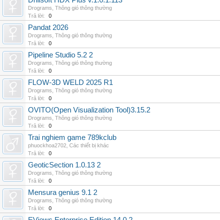
Drillsoft HDX Plus v.1.0.1.113
Drograms
,
Thông gió thông thường
Trả lời:
0
Pandat 2026
Drograms
,
Thông gió thông thường
Trả lời:
0
Pipeline Studio 5.2 2
Drograms
,
Thông gió thông thường
Trả lời:
0
FLOW-3D WELD 2025 R1
Drograms
,
Thông gió thông thường
Trả lời:
0
OVITO(Open Visualization Tool)3.15.2
Drograms
,
Thông gió thông thường
Trả lời:
0
Trai nghiem game 789kclub
phuockhoa2702
,
Các thiết bị khác
Trả lời:
0
GeoticSection 1.0.13 2
Drograms
,
Thông gió thông thường
Trả lời:
0
Mensura genius 9.1 2
Drograms
,
Thông gió thông thường
Trả lời:
0