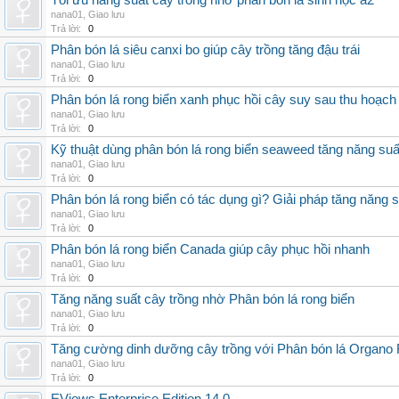
Tối ưu năng suất cây trồng nhờ phân bón lá sinh học a2
nana01
,
Giao lưu
Trả lời:
0
Phân bón lá siêu canxi bo giúp cây trồng tăng đậu trái
nana01
,
Giao lưu
Trả lời:
0
Phân bón lá rong biển xanh phục hồi cây suy sau thu hoạch
nana01
,
Giao lưu
Trả lời:
0
Kỹ thuật dùng phân bón lá rong biển seaweed tăng năng suấ
nana01
,
Giao lưu
Trả lời:
0
Phân bón lá rong biển có tác dụng gì? Giải pháp tăng năng 
nana01
,
Giao lưu
Trả lời:
0
Phân bón lá rong biển Canada giúp cây phục hồi nhanh
nana01
,
Giao lưu
Trả lời:
0
Tăng năng suất cây trồng nhờ Phân bón lá rong biển
nana01
,
Giao lưu
Trả lời:
0
Tăng cường dinh dưỡng cây trồng với Phân bón lá Organo 
nana01
,
Giao lưu
Trả lời:
0