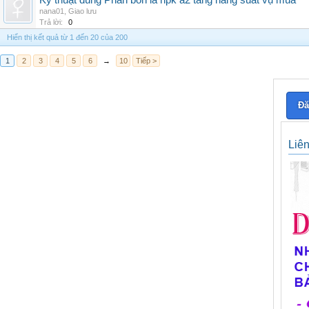
Kỹ thuật dùng Phân bón lá npk a2 tăng năng suất vụ mùa
nana01
,
Giao lưu
Trả lời:
0
Hiển thị kết quả từ 1 đến 20 của 200
1
2
3
4
5
6
→
10
Tiếp >
Đă
Liê