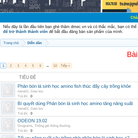
Chào mừng các b
Nếu đây là lần đầu tiên bạn ghé thăm dmec.vn và có thắc mắc, bạn có th
để trở thành thành viên
để bắt đầu đăng bán sản phẩm của mình.
Trang chủ
Diễn đàn
Bài
1
2
3
4
5
6
→
10
Tiếp >
TIÊU ĐỀ
Phân bón lá sinh học amino fish thúc đẩy cây trồng khỏe
nana01
,
Giao lưu
Trả lời:
0
Bí quyết dùng Phân bón lá sinh học amino tăng năng suất
nana01
,
Giao lưu
Trả lời:
0
ODEON 19.02
Drograms
,
Thông gió thông thường
Trả lời:
0