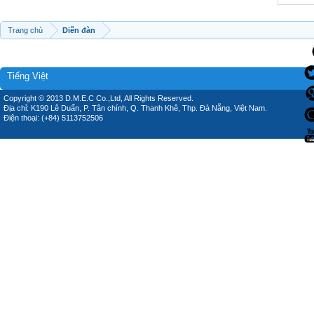
Trang chủ
Diễn đàn
Tiếng Việt
Copyright © 2013 D.M.E.C Co.,Ltd, All Rights Reserved.
Địa chỉ: K190 Lê Duẩn, P. Tân chính, Q. Thanh Khê, Thp. Đà Nẵng, Việt Nam.
Điện thoại: (+84) 5113752506