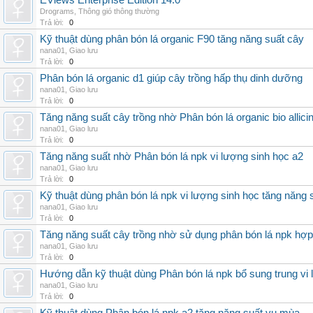
EViews Enterprise Edition 14.0
Drograms
,
Thông gió thông thường
Trả lời:
0
Kỹ thuật dùng phân bón lá organic F90 tăng năng suất cây
nana01
,
Giao lưu
Trả lời:
0
Phân bón lá organic d1 giúp cây trồng hấp thụ dinh dưỡng
nana01
,
Giao lưu
Trả lời:
0
Tăng năng suất cây trồng nhờ Phân bón lá organic bio allici
nana01
,
Giao lưu
Trả lời:
0
Tăng năng suất nhờ Phân bón lá npk vi lượng sinh học a2
nana01
,
Giao lưu
Trả lời:
0
Kỹ thuật dùng phân bón lá npk vi lượng sinh học tăng năng 
nana01
,
Giao lưu
Trả lời:
0
Tăng năng suất cây trồng nhờ sử dụng phân bón lá npk hợp 
nana01
,
Giao lưu
Trả lời:
0
Hướng dẫn kỹ thuật dùng Phân bón lá npk bổ sung trung vi
nana01
,
Giao lưu
Trả lời:
0