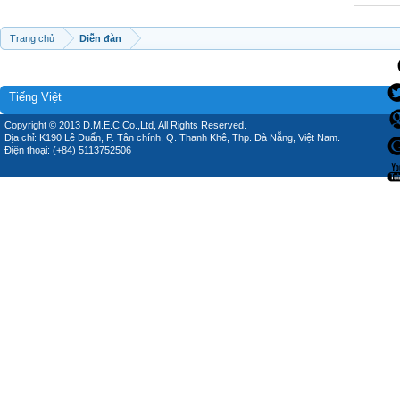
Trang chủ
Diễn đàn
Tiếng Việt
Copyright © 2013 D.M.E.C Co.,Ltd, All Rights Reserved.
Địa chỉ: K190 Lê Duẩn, P. Tân chính, Q. Thanh Khê, Thp. Đà Nẵng, Việt Nam.
Điện thoại: (+84) 5113752506