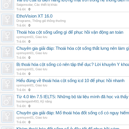
Vai trò của tủ điện năng lượng mặt trời trong hệ thống điện m
Saigonsolar
,
Các thiết bị khác
Trả lời:
0
EthoVision XT 16.0
Drograms
,
Thông gió thông thường
Trả lời:
0
Thoái hóa cột sống uống gì để phục hồi vận động an toàn
uyenuyen01
,
Giao lưu
Trả lời:
0
Chuyên gia giải đáp: Thoái hóa cột sống thắt lưng nên làm g
uyenuyen01
,
Giao lưu
Trả lời:
0
Bị thoái hóa cột sống có nên tập thể dục? Lời khuyên Y kho
uyenuyen01
,
Giao lưu
Trả lời:
0
Hiểu đúng về thoái hóa cột sống icd 10 để phục hồi nhanh
uyenuyen01
,
Giao lưu
Trả lời:
0
Từ 4.0 lên 7.5 IELTS: Những bộ tài liệu mình đã học và thấy
hoctienganh493
,
Kỹ năng
Trả lời:
0
Chuyên gia giải đáp: Mổ thoái hóa đốt sống cổ có nguy hiể
uyenuyen01
,
Giao lưu
Trả lời:
0