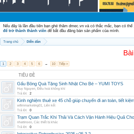
Nếu đây là lần đầu tiên bạn ghé thăm dmec.vn và có thắc mắc, bạn có th
để trở thành thành viên
để bắt đầu đăng bán sản phẩm của mình.
Trang chủ
Diễn đàn
Bài
1
2
3
4
5
6
→
10
Tiếp >
TIÊU ĐỀ
Gấu Bông Quà Tặng Sinh Nhật Cho Bé – YUMI TOYS
Huy Nguyen
,
Điều hoà không khí
Trả lời:
2
Kinh nghiệm thuê xe 45 chỗ giúp chuyến đi an toàn, tiết kiệ
wifimmarketing01
,
Liên kết
Trả lời:
0
Trạm Quan Trắc Khí Thải Và Cách Vận Hành Hiệu Quả Ch
nhattinseo
,
Các thiết bị khác
Trả lời:
0