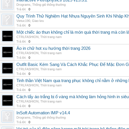
Interactive Petrophysics 2025 v25.3.2
Drograms
,
Thông gió thông thường
Trả lời:
0
Quy Trình Thử Nghiệm Hạt Nhựa Nguyên Sinh Khi Nhập K
Vietuc190
,
Giao lưu
Trả lời:
0
Một chiếc áo thun không chỉ là món quà thời trang mà còn 
CTRLFASHION
,
Thời trang nam
Trả lời:
0
Áo in chữ hot xu hướng thời trang 2026
CTRLFASHION
,
Thời trang nam
Trả lời:
0
Outfit Basic Kém Sang Và Cách Khắc Phục Để Mặc Đơn 
CTRLFASHION
,
Thời trang nam
Trả lời:
0
Tinh thần Việt Nam qua trang phục không chỉ nằm ở những 
CTRLFASHION
,
Thời trang nam
Trả lời:
0
Cách tẩy áo trắng bị ố vàng mà không làm hỏng hình in siêu
CTRLFASHION
,
Thời trang nam
Trả lời:
0
InSoft Automation IMP v14.4
Drograms
,
Thông gió thông thường
Trả lời:
0