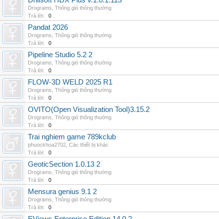
Drillsoft HDX Plus v.1.0.1.113
Drograms
,
Thông gió thông thường
Trả lời:
0
Pandat 2026
Drograms
,
Thông gió thông thường
Trả lời:
0
Pipeline Studio 5.2 2
Drograms
,
Thông gió thông thường
Trả lời:
0
FLOW-3D WELD 2025 R1
Drograms
,
Thông gió thông thường
Trả lời:
0
OVITO(Open Visualization Tool)3.15.2
Drograms
,
Thông gió thông thường
Trả lời:
0
Trai nghiem game 789kclub
phuockhoa2702
,
Các thiết bị khác
Trả lời:
0
GeoticSection 1.0.13 2
Drograms
,
Thông gió thông thường
Trả lời:
0
Mensura genius 9.1 2
Drograms
,
Thông gió thông thường
Trả lời:
0