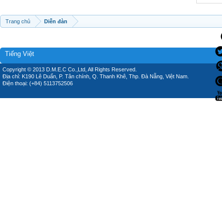
Trang chủ
Diễn đàn
Tiếng Việt
Copyright © 2013 D.M.E.C Co.,Ltd, All Rights Reserved.
Địa chỉ: K190 Lê Duẩn, P. Tân chính, Q. Thanh Khê, Thp. Đà Nẵng, Việt Nam.
Điện thoại: (+84) 5113752506