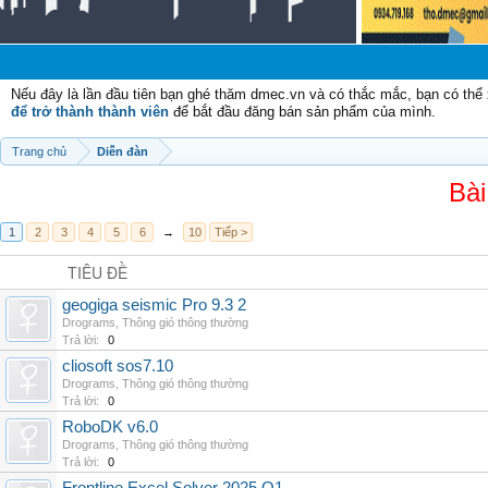
Nếu đây là lần đầu tiên bạn ghé thăm dmec.vn và có thắc mắc, bạn có th
để trở thành thành viên
để bắt đầu đăng bán sản phẩm của mình.
Trang chủ
Diễn đàn
Bài
1
2
3
4
5
6
→
10
Tiếp >
TIÊU ĐỀ
geogiga seismic Pro 9.3 2
Drograms
,
Thông gió thông thường
Trả lời:
0
cliosoft sos7.10
Drograms
,
Thông gió thông thường
Trả lời:
0
RoboDK v6.0
Drograms
,
Thông gió thông thường
Trả lời:
0