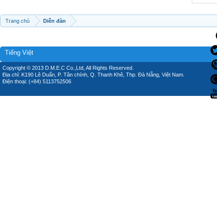
Trang chủ
Diễn đàn
Tiếng Việt
Copyright © 2013 D.M.E.C Co.,Ltd, All Rights Reserved.
Địa chỉ: K190 Lê Duẩn, P. Tân chính, Q. Thanh Khê, Thp. Đà Nẵng, Việt Nam.
Điện thoại: (+84) 5113752506