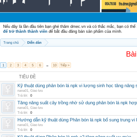
Nếu đây là lần đầu tiên bạn ghé thăm dmec.vn và có thắc mắc, bạn có th
để trở thành thành viên
để bắt đầu đăng bán sản phẩm của mình.
Trang chủ
Diễn đàn
Bài
1
2
3
4
5
6
→
10
Tiếp >
TIÊU ĐỀ
Kỹ thuật dùng phân bón lá npk vi lượng sinh học tăng năng 
nana01
,
Giao lưu
Trả lời:
0
Tăng năng suất cây trồng nhờ sử dụng phân bón lá npk hợp 
nana01
,
Giao lưu
Trả lời:
0
Hướng dẫn kỹ thuật dùng Phân bón lá npk bổ sung trung vi
nana01
,
Giao lưu
Trả lời:
0