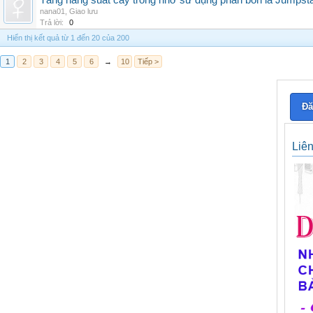
Tăng năng suất cây trồng nhờ sử dụng phân bón lá Jumpsta
nana01
,
Giao lưu
Trả lời:
0
Hiển thị kết quả từ 1 đến 20 của 200
1
2
3
4
5
6
→
10
Tiếp >
Đă
Liê