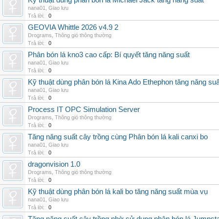
Kỹ thuật dùng phân bón lá Michael Jack tăng năng suất
nana01
,
Giao lưu
Trả lời:
0
GEOVIA Whittle 2026 v4.9 2
Drograms
,
Thông gió thông thường
Trả lời:
0
Phân bón lá kno3 cao cấp: Bí quyết tăng năng suất
nana01
,
Giao lưu
Trả lời:
0
Kỹ thuật dùng phân bón lá Kina Ado Ethephon tăng năng suấ
nana01
,
Giao lưu
Trả lời:
0
Process IT OPC Simulation Server
Drograms
,
Thông gió thông thường
Trả lời:
0
Tăng năng suất cây trồng cùng Phân bón lá kali canxi bo
nana01
,
Giao lưu
Trả lời:
0
dragonvision 1.0
Drograms
,
Thông gió thông thường
Trả lời:
0
Kỹ thuật dùng phân bón lá kali bo tăng năng suất mùa vụ
nana01
,
Giao lưu
Trả lời:
0