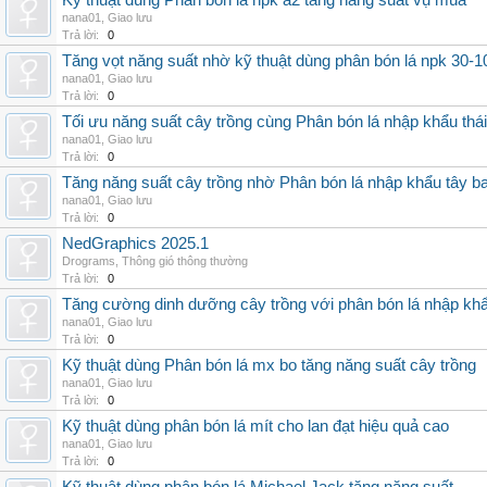
Kỹ thuật dùng Phân bón lá npk a2 tăng năng suất vụ mùa
nana01
,
Giao lưu
Trả lời:
0
Tăng vọt năng suất nhờ kỹ thuật dùng phân bón lá npk 30-1
nana01
,
Giao lưu
Trả lời:
0
Tối ưu năng suất cây trồng cùng Phân bón lá nhập khẩu thái
nana01
,
Giao lưu
Trả lời:
0
Tăng năng suất cây trồng nhờ Phân bón lá nhập khẩu tây b
nana01
,
Giao lưu
Trả lời:
0
NedGraphics 2025.1
Drograms
,
Thông gió thông thường
Trả lời:
0
Tăng cường dinh dưỡng cây trồng với phân bón lá nhập kh
nana01
,
Giao lưu
Trả lời:
0
Kỹ thuật dùng Phân bón lá mx bo tăng năng suất cây trồng
nana01
,
Giao lưu
Trả lời:
0
Kỹ thuật dùng phân bón lá mít cho lan đạt hiệu quả cao
nana01
,
Giao lưu
Trả lời:
0