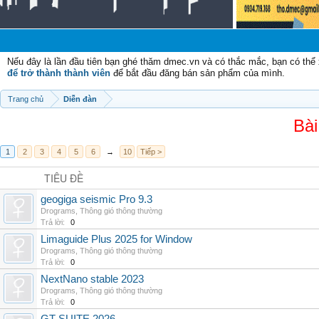
C
Nếu đây là lần đầu tiên bạn ghé thăm dmec.vn và có thắc mắc, bạn có th
để trở thành thành viên
để bắt đầu đăng bán sản phẩm của mình.
Trang chủ
Diễn đàn
Bài
1
2
3
4
5
6
→
10
Tiếp >
TIÊU ĐỀ
geogiga seismic Pro 9.3
Drograms
,
Thông gió thông thường
Trả lời:
0
Limaguide Plus 2025 for Window
Drograms
,
Thông gió thông thường
Trả lời:
0
NextNano stable 2023
Drograms
,
Thông gió thông thường
Trả lời:
0