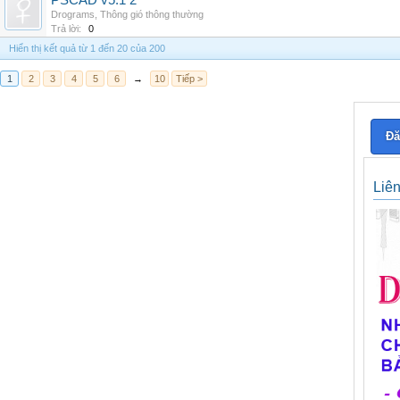
PSCAD v5.1 2
Drograms
,
Thông gió thông thường
Trả lời:
0
Hiển thị kết quả từ 1 đến 20 của 200
1
2
3
4
5
6
→
10
Tiếp >
Đă
Liê