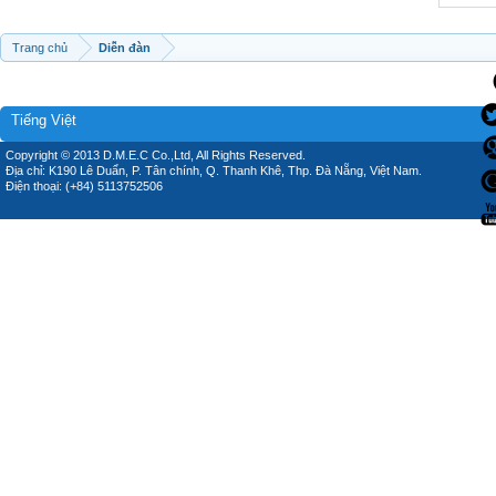
Trang chủ
Diễn đàn
Tiếng Việt
Copyright © 2013 D.M.E.C Co.,Ltd, All Rights Reserved.
Địa chỉ: K190 Lê Duẩn, P. Tân chính, Q. Thanh Khê, Thp. Đà Nẵng, Việt Nam.
Điện thoại: (+84) 5113752506