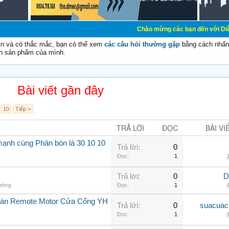
Chào mừng các bạn đến với Diễn đàn Cơ Điện 
vn và có thắc mắc, bạn có thể xem
các câu hỏi thường gặp
bằng cách nhấn 
n sản phẩm của mình.
Bài viết gần đây
10
Tiếp >
TRẢ LỜI
ĐỌC
BÀI VI
mạnh cùng Phân bón lá 30 10 10
Trả lời:
0
Đọc:
1
1
Trả lời:
0
D
hường
Đọc:
1
4
Bán Remote Motor Cửa Cổng YH
Trả lời:
0
suacuac
Đọc:
1
4