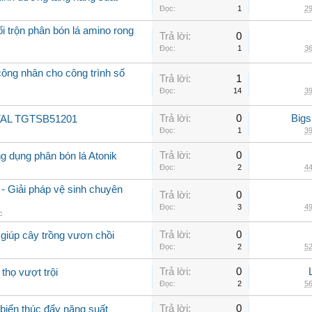
Đọc:
1
29
i trộn phân bón lá amino rong
Trả lời:
0
Đọc:
1
36
ng nhân cho công trình số
Trả lời:
1
Đọc:
14
39
Trả lời:
0
Big
OTAL TGTSB51201
Đọc:
1
39
Trả lời:
0
ng dụng phân bón lá Atonik
Đọc:
2
44
- Giải pháp vệ sinh chuyên
Trả lời:
0
Đọc:
3
49
c
Trả lời:
0
giúp cây trồng vươn chồi
Đọc:
2
52
Trả lời:
0
thọ vượt trội
Đọc:
2
56
Trả lời:
0
biển thúc đẩy năng suất