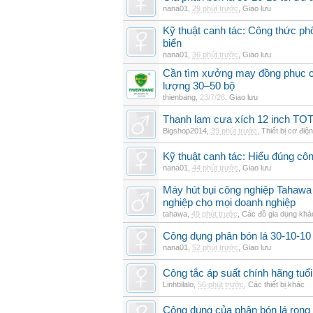
nana01
,
29 phút trước
,
Giao lưu
Kỹ thuật canh tác: Công thức phố
biển
nana01
,
36 phút trước
,
Giao lưu
Cần tìm xưởng may đồng phục cô
lượng 30–50 bộ
thienbang
,
23/7/26
,
Giao lưu
Thanh lam cưa xích 12 inch T
Bigshop2014
,
39 phút trước
,
Thiết bị cơ điện
Kỹ thuật canh tác: Hiểu đúng cô
nana01
,
44 phút trước
,
Giao lưu
Máy hút bụi công nghiệp Tahawa 
nghiệp cho mọi doanh nghiệp
tahawa
,
49 phút trước
,
Các đồ gia dụng khá
Công dụng phân bón lá 30-10-10 
nana01
,
52 phút trước
,
Giao lưu
Công tắc áp suất chính hãng tuổi 
Linhbilalo
,
56 phút trước
,
Các thiết bị khác
Công dụng của phân bón lá rong 