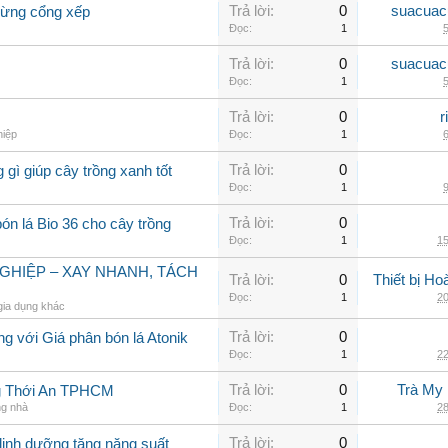
Trả lời:
0
suacuac
dừng cổng xếp
Đọc:
1
5
Trả lời:
0
suacuac
Đọc:
1
5
Trả lời:
0
r
hiệp
Đọc:
1
6
Trả lời:
0
 gì giúp cây trồng xanh tốt
Đọc:
1
9
Trả lời:
0
ón lá Bio 36 cho cây trồng
Đọc:
1
15
GHIỆP – XAY NHANH, TÁCH
Trả lời:
0
Thiết bị H
Đọc:
1
20
gia dụng khác
Trả lời:
0
ng với Giá phân bón lá Atonik
Đọc:
1
22
Trả lời:
0
Trà My 
g Thới An TPHCM
ng nhà
Đọc:
1
28
Trả lời:
0
 dinh dưỡng tăng năng suất