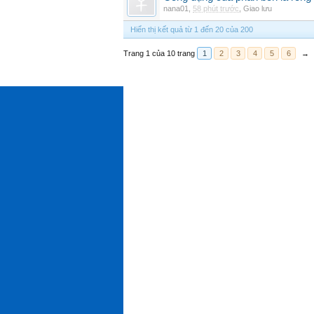
nana01
,
58 phút trước
,
Giao lưu
Hiển thị kết quả từ 1 đến 20 của 200
Trang 1 của 10 trang
1
2
3
4
5
6
→