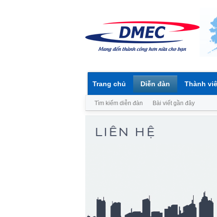
Trang chủ
Diễn đàn
Thành vi
Tìm kiếm diễn đàn
Bài viết gần đây