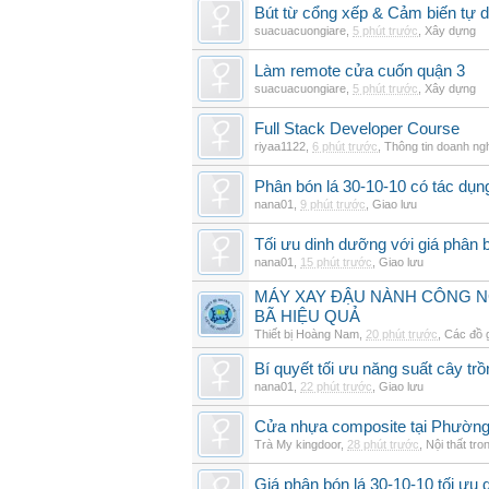
Bút từ cổng xếp & Cảm biến tự 
suacuacuongiare
,
5 phút trước
,
Xây dựng
Làm remote cửa cuốn quận 3
suacuacuongiare
,
5 phút trước
,
Xây dựng
Full Stack Developer Course
riyaa1122
,
6 phút trước
,
Thông tin doanh ng
Phân bón lá 30-10-10 có tác dụng
nana01
,
9 phút trước
,
Giao lưu
Tối ưu dinh dưỡng với giá phân b
nana01
,
15 phút trước
,
Giao lưu
MÁY XAY ĐẬU NÀNH CÔNG N
BÃ HIỆU QUẢ
Thiết bị Hoàng Nam
,
20 phút trước
,
Các đồ 
Bí quyết tối ưu năng suất cây trồ
nana01
,
22 phút trước
,
Giao lưu
Cửa nhựa composite tại Phườn
Trà My kingdoor
,
28 phút trước
,
Nội thất tro
Giá phân bón lá 30-10-10 tối ưu