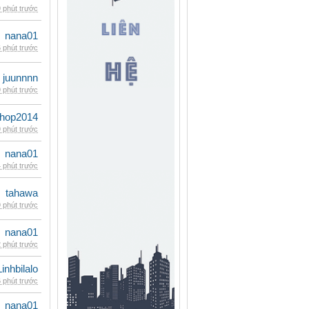
 phút trước
nana01
 phút trước
juunnnn
 phút trước
shop2014
 phút trước
nana01
 phút trước
tahawa
 phút trước
nana01
 phút trước
Linhbilalo
 phút trước
nana01