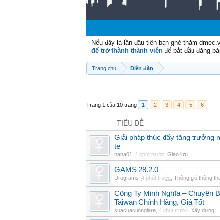
Nếu đây là lần đầu tiên bạn ghé thăm dmec.
để trở thành thành viên
để bắt đầu đăng bá
Trang chủ
Diễn đàn
Trang 1 của 10 trang
1
2
3
4
5
6
→
TIÊU ĐỀ
Giải pháp thúc đẩy tăng trưởng 
te
nana01
,
1 phút trước
,
Giao lưu
GAMS 28.2.0
Drograms
,
4 phút trước
,
Thông gió thông t
Công Ty Minh Nghĩa – Chuyên 
Taiwan Chính Hãng, Giá Tốt
suacuacuongiare
,
4 phút trước
,
Xây dựng