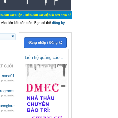
- Diễn đàn Cơ điện là nơi chia sẽ kiến thức kinh nghiệm trong lãnh vực cơ điệ
vào liên kết bên trên. Bạn có thể
đăng ký
Đăng nhập / Đăng ký
Liên hệ quảng cáo 1
ẾT CUỐI
nana01
 phút trước
rograms
 phút trước
uongiare
 phút trước