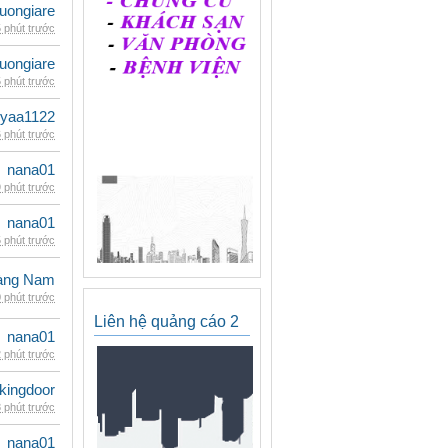
uongiare
 phút trước
uongiare
 phút trước
iyaa1122
 phút trước
nana01
 phút trước
nana01
 phút trước
oàng Nam
 phút trước
Liên hệ quảng cáo 2
nana01
 phút trước
kingdoor
 phút trước
nana01