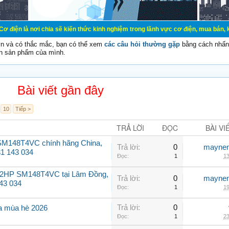
ơi chia sẽ kiến thức kinh nghiệm trong lãnh vực cơ điện, mua bán, ký gửi, cho
vn và có thắc mắc, bạn có thể xem
các câu hỏi thường gặp
bằng cách nhấn 
n sản phẩm của mình.
Bài viết gần đây
10
Tiếp >
TRẢ LỜI
ĐỌC
BÀI VI
SM148T4VC chính hãng China,
Trả lời:
0
maynen
31 143 034
Đọc:
1
13
 12HP SM148T4VC tại Lâm Đồng,
Trả lời:
0
maynen
143 034
Đọc:
1
19
Trả lời:
0
fa mùa hè 2026
Đọc:
1
23