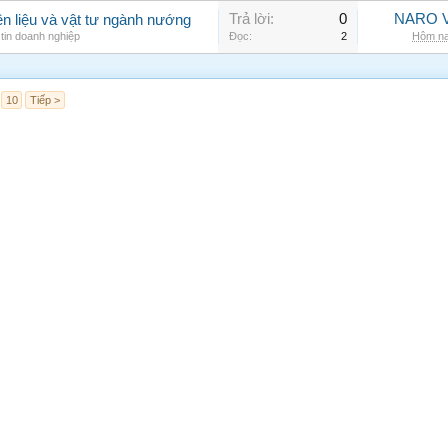
Trả lời:
0
NARO V
n liệu và vật tư ngành nướng
tin doanh nghiệp
Đọc:
2
Hôm na
10
Tiếp >