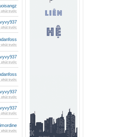
uoisangz
 phút trước
vyvy937
 phút trước
danfoss
 phút trước
vyvy937
 phút trước
danfoss
 phút trước
vyvy937
 phút trước
vyvy937
 phút trước
imordine
 phút trước