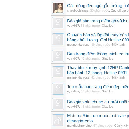
Các dòng đèn ngủ gắn tường phổ
chaobuoisangz
,
38 phút trước
,
Các đồ gia 
Báo giá bàn trang điểm gỗ và k
vyvy937
,
38 phút trước
,
Giao lưu
Chuyên bán và lắp đặt máy nén
hàng chất lượng. Gọi Hotline 09
maynendanfoss
,
39 phút trước
,
Máy lạnh
Bàn trang điểm thông minh có t
vyvy937
,
41 phút trước
,
Giao lưu
Thay block máy lạnh 12HP Danf
bảo hành 12 tháng. Hotline 0931
maynendanfoss
,
42 phút trước
,
Máy lạnh
Top mẫu bàn trang điểm đẹp hiện
vyvy937
,
44 phút trước
,
Giao lưu
Báo giá sofa chung cư mới nhất 
vyvy937
,
46 phút trước
,
Giao lưu
Matcha Slim: un modo naturale pe
dimagrimento
matchaslimordine
,
57 phút trước
,
Góp ý xây