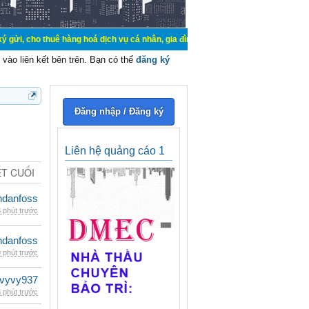
 thuê hàng hoá dịch vụ cá nhân, gia đình. Mua bán, ký gửi, cho thuê thiết bị 
vào liên kết bên trên. Bạn có thể
đăng ký
Đăng nhập / Đăng ký
Liên hệ quảng cáo 1
ẾT CUỐI
danfoss
 phút trước
danfoss
 phút trước
vyvy937
 phút trước