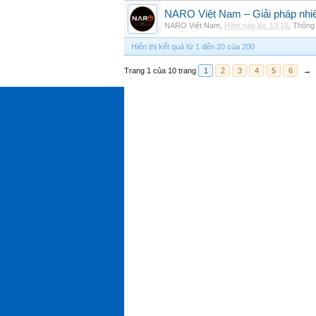
NARO Việt Nam – Giải pháp nhiê
NARO Việt Nam
,
Hôm nay lúc 13:16
,
Thông 
Hiển thị kết quả từ 1 đến 20 của 200
Trang 1 của 10 trang
1
2
3
4
5
6
→