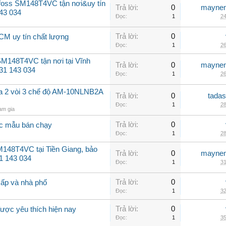
foss SM148T4VC tận nơi&uy tín
Trả lời:
0
maynen
43 034
Đọc:
1
24
Trả lời:
0
HCM uy tín chất lượng
Đọc:
1
26
M148T4VC tận nơi tại Vĩnh
Trả lời:
0
maynen
931 143 034
Đọc:
1
26
a 2 vòi 3 chế độ AM-10NLNB2A
Trả lời:
0
tadas
Đọc:
1
28
am gia
Trả lời:
0
ác mẫu bán chạy
Đọc:
1
28
148T4VC tại Tiền Giang, bảo
Trả lời:
0
maynen
1 143 034
Đọc:
1
31
Trả lời:
0
cấp và nhà phố
Đọc:
1
32
Trả lời:
0
ược yêu thích hiện nay
Đọc:
1
35