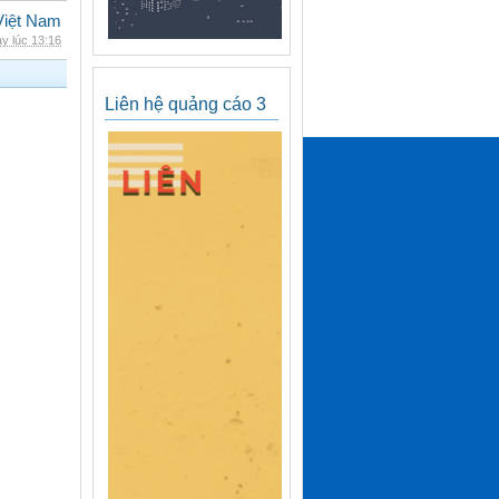
iệt Nam
y lúc 13:16
Liên hệ quảng cáo 3