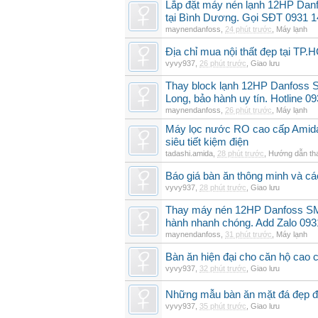
Lắp đặt máy nén lạnh 12HP Dan
tại Bình Dương. Gọi SĐT 0931 1
maynendanfoss
,
24 phút trước
,
Máy lạnh
Địa chỉ mua nội thất đẹp tại TP.
vyvy937
,
26 phút trước
,
Giao lưu
Thay block lạnh 12HP Danfoss S
Long, bảo hành uy tín. Hotline 0
maynendanfoss
,
26 phút trước
,
Máy lạnh
Máy lọc nước RO cao cấp Amid
siêu tiết kiệm điện
tadashi.amida
,
28 phút trước
,
Hướng dẫn th
Báo giá bàn ăn thông minh và c
vyvy937
,
28 phút trước
,
Giao lưu
Thay máy nén 12HP Danfoss SM
hành nhanh chóng. Add Zalo 093
maynendanfoss
,
31 phút trước
,
Máy lạnh
Bàn ăn hiện đại cho căn hộ cao 
vyvy937
,
32 phút trước
,
Giao lưu
Những mẫu bàn ăn mặt đá đẹp đ
vyvy937
,
35 phút trước
,
Giao lưu