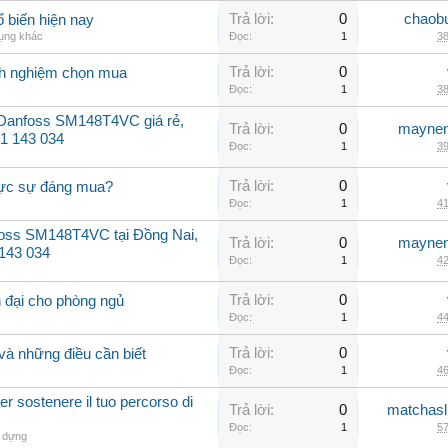
Trả lời:
0
chaob
 biến hiện nay
dụng khác
Đọc:
1
38
Trả lời:
0
inh nghiệm chọn mua
Đọc:
1
38
 Danfoss SM148T4VC giá rẻ,
Trả lời:
0
maynen
31 143 034
Đọc:
1
39
Trả lời:
0
hực sự đáng mua?
Đọc:
1
41
oss SM148T4VC tại Đồng Nai,
Trả lời:
0
maynen
 143 034
Đọc:
1
42
Trả lời:
0
 đại cho phòng ngủ
Đọc:
1
44
Trả lời:
0
và những điều cần biết
Đọc:
1
46
r sostenere il tuo percorso di
Trả lời:
0
matchasl
Đọc:
1
57
 dựng