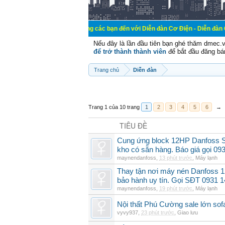
Chào mừng các bạn đến với Diễn đàn Cơ Điện - Diễn đàn Cơ điện là n
Nếu đây là lần đầu tiên bạn ghé thăm dmec.
để trở thành thành viên
để bắt đầu đăng bá
Trang chủ
Diễn đàn
Trang 1 của 10 trang
1
2
3
4
5
6
→
TIÊU ĐỀ
Cung ứng block 12HP Danfoss 
kho có sẵn hàng. Báo giá gọi 09
maynendanfoss
,
13 phút trước
,
Máy lạnh
Thay tận nơi máy nén Danfoss
bảo hành uy tín. Gọi SĐT 0931 
maynendanfoss
,
19 phút trước
,
Máy lạnh
Nội thất Phú Cường sale lớn so
vyvy937
,
23 phút trước
,
Giao lưu