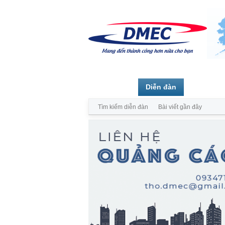
Trang chủ
Diễn đàn
Thành vi
Tìm kiếm diễn đàn
Bài viết gần đây