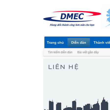
Trang chủ
Diễn đàn
Thành vi
Tìm kiếm diễn đàn
Bài viết gần đây