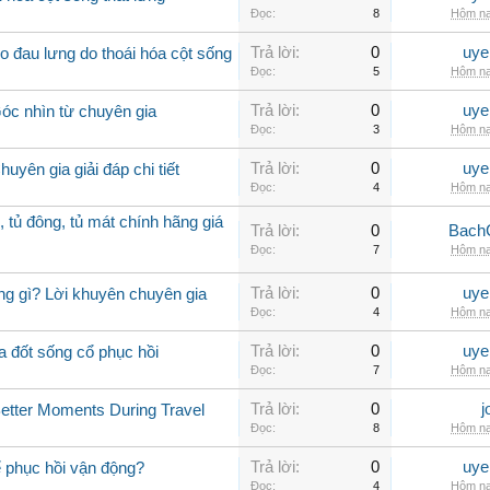
Đọc:
8
Hôm na
Trả lời:
0
uye
 đau lưng do thoái hóa cột sống
Đọc:
5
Hôm na
Trả lời:
0
uye
Góc nhìn từ chuyên gia
Đọc:
3
Hôm na
Trả lời:
0
uye
uyên gia giải đáp chi tiết
Đọc:
4
Hôm na
, tủ đông, tủ mát chính hãng giá
Trả lời:
0
Bach
Đọc:
7
Hôm na
Trả lời:
0
uye
ng gì? Lời khuyên chuyên gia
Đọc:
4
Hôm na
Trả lời:
0
uye
a đốt sống cổ phục hồi
Đọc:
7
Hôm na
Trả lời:
0
j
Better Moments During Travel
Đọc:
8
Hôm na
Trả lời:
0
uye
ể phục hồi vận động?
Đọc:
4
Hôm na