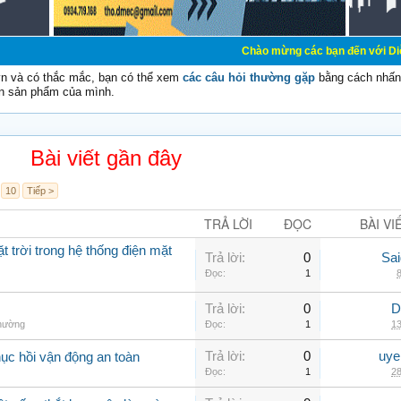
Chào mừng các bạn đến với Diễn đàn Cơ Điện 
vn và có thắc mắc, bạn có thể xem
các câu hỏi thường gặp
bằng cách nhấn 
n sản phẩm của mình.
Bài viết gần đây
10
Tiếp >
TRẢ LỜI
ĐỌC
BÀI VI
t trời trong hệ thống điện mặt
Trả lời:
0
Sai
Đọc:
1
8
Trả lời:
0
D
thường
Đọc:
1
13
Trả lời:
0
uye
hục hồi vận động an toàn
Đọc:
1
28