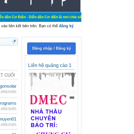
- Diễn đàn Cơ điện là nơi chia sẽ kiến thức kinh nghiệm trong lãnh vực cơ điệ
vào liên kết bên trên. Bạn có thể
đăng ký
Đăng nhập / Đăng ký
Liên hệ quảng cáo 1
ẾT CUỐI
gonsolar
 phút trước
rograms
 phút trước
nuyen01
 phút trước