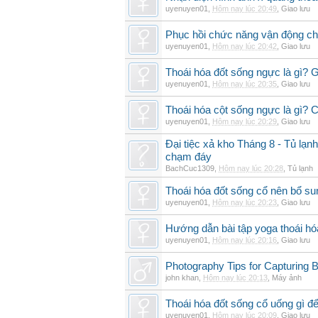
uyenuyen01
,
Hôm nay lúc 20:49
,
Giao lưu
Phục hồi chức năng vận động cho
uyenuyen01
,
Hôm nay lúc 20:42
,
Giao lưu
Thoái hóa đốt sống ngực là gì? 
uyenuyen01
,
Hôm nay lúc 20:35
,
Giao lưu
Thoái hóa cột sống ngực là gì? Ch
uyenuyen01
,
Hôm nay lúc 20:29
,
Giao lưu
Đại tiệc xả kho Tháng 8 - Tủ lạnh
chạm đáy
BachCuc1309
,
Hôm nay lúc 20:28
,
Tủ lạnh
Thoái hóa đốt sống cổ nên bổ su
uyenuyen01
,
Hôm nay lúc 20:23
,
Giao lưu
Hướng dẫn bài tập yoga thoái hó
uyenuyen01
,
Hôm nay lúc 20:16
,
Giao lưu
Photography Tips for Capturing 
john khan
,
Hôm nay lúc 20:13
,
Máy ảnh
Thoái hóa đốt sống cổ uống gì đ
uyenuyen01
,
Hôm nay lúc 20:09
,
Giao lưu