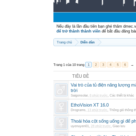
Nếu đây là lần đầu tiên bạn ghé thăm dmec.
để trở thành thành viên
để bắt đầu đăng bá
Trang chủ
Diễn đàn
Trang 1 của 10 trang
1
2
3
4
5
6
→
TIÊU ĐỀ
Vai trò của tủ điện năng lượng mặ
trời
Saigonsolar
,
8 phút trước
,
Các thiết bị khác
EthoVision XT 16.0
Drograms
,
13 phút trước
,
Thông gió thông 
Thoái hóa cột sống uống gì để p
uyenuyen01
,
28 phút trước
,
Giao lưu