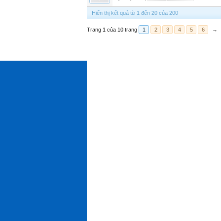
Hiển thị kết quả từ 1 đến 20 của 200
Trang 1 của 10 trang
1
2
3
4
5
6
→