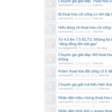
Chuyên gia giải đáp: Thoái hóa c
uyenuyen01
,
35 phút trước
,
Giao lưu
Bị thoái hóa cột sống có nên tập
uyenuyen01
,
42 phút trước
,
Giao lưu
Hiểu đúng về thoái hóa cột sống 
uyenuyen01
,
49 phút trước
,
Giao lưu
Từ 4.0 lên 7.5 IELTS: Những bộ t
"đáng đồng tiền bát gạo"
hoctienganh493
,
56 phút trước
,
Kỹ năng
Chuyên gia giải đáp: Mổ thoái h
không
uyenuyen01
,
57 phút trước
,
Giao lưu
Khám thoái hóa đốt sống cổ ở đâ
uyenuyen01
,
Hôm nay lúc 21:11
,
Giao lưu
Chuyên gia giải mã biểu hiện thoá
uyenuyen01
,
Hôm nay lúc 21:04
,
Giao lưu
Nhận diện triệu chứng thoái hó
uyenuyen01
,
Hôm nay lúc 20:56
,
Giao lưu
Nhận diện hình ảnh x quang thoái