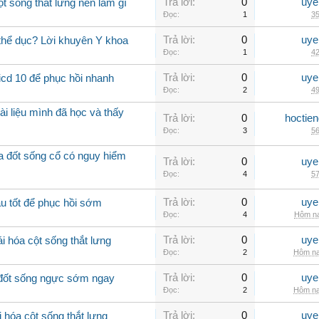
Trả lời:
0
uye
ột sống thắt lưng nên làm gì
Đọc:
1
35
Trả lời:
0
uye
 thể dục? Lời khuyên Y khoa
Đọc:
1
42
Trả lời:
0
uye
icd 10 để phục hồi nhanh
Đọc:
2
49
ài liệu mình đã học và thấy
Trả lời:
0
hoctie
Đọc:
3
56
óa đốt sống cổ có nguy hiểm
Trả lời:
0
uye
Đọc:
4
57
Trả lời:
0
uye
u tốt để phục hồi sớm
Đọc:
4
Hôm na
Trả lời:
0
uye
i hóa cột sống thắt lưng
Đọc:
2
Hôm na
Trả lời:
0
uye
a đốt sống ngực sớm ngay
Đọc:
2
Hôm na
Trả lời:
0
uye
 hóa cột sống thắt lưng