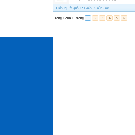
Hiển thị kết quả từ 1 đến 20 của 200
Trang 1 của 10 trang
1
2
3
4
5
6
→