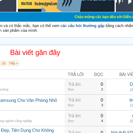
Chào mừng các bạn đến với Diễn đàn Cơ Điện - D
vn và có thắc mắc, bạn có thể xem
các câu hỏi thường gặp
bằng cách nhấn 
n sản phẩm của mình.
Bài viết gần đây
10
Tiếp >
TRẢ LỜI
ĐỌC
BÀI VI
Trả lời:
0
D
thường
Đọc:
2
18
Trả lời:
0
t
 Samsung Cho Văn Phòng Nhỏ
Đọc:
3
23
Trả lời:
0
rong ngành công nghiệp
Đọc:
4
25
 Đẹp, Tiện Dụng Cho Không
Trả lời:
0
Nội thất 