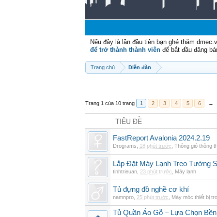
Nếu đây là lần đầu tiên bạn ghé thăm dmec.
để trở thành thành viên
để bắt đầu đăng bá
Trang chủ
Diễn đàn
Trang 1 của 10 trang
1
2
3
4
5
6
→
TIÊU ĐỀ
FastReport Avalonia 2024.2.19
Drograms
,
18 phút trước
,
Thông gió thông 
Lắp Đặt Máy Lạnh Treo Tường
tinhtrieuan
,
23 phút trước
,
Máy lạnh
Tủ đựng đồ nghề cơ khí
namnpro
,
25 phút trước
,
Máy móc thiết bị t
Tủ Quần Áo Gỗ – Lựa Chọn Bền