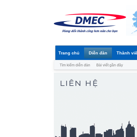
Trang chủ
Diễn đàn
Thành vi
Tìm kiếm diễn đàn
Bài viết gần đây