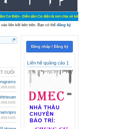
iễn đàn Cơ điện là nơi chia sẽ kiến thức kinh nghiệm trong lãnh vực cơ điện, m
vào liên kết bên trên. Bạn có thể
đăng ký
Đăng nhập / Đăng ký
Liên hệ quảng cáo 1
ẾT CUỐI
rograms
 phút trước
inhtrieuan
 phút trước
namnpro
 phút trước
SDP Home