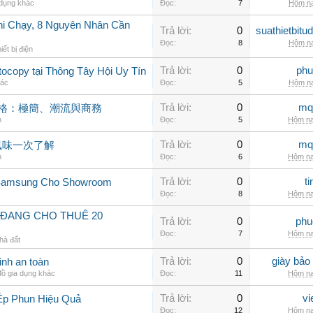
 dụng khác
Đọc:
7
Hôm na
hi Chạy, 8 Nguyên Nhân Cần
Trả lời:
0
suathietbit
Đọc:
8
Hôm na
iết bị điện
Trả lời:
0
phu
ocopy tại Thông Tây Hội Uy Tín
hác
Đọc:
5
Hôm na
Trả lời:
0
mq
風格：極簡、潮流與商務
n
Đọc:
5
Hôm na
Trả lời:
0
mq
風味一次了解
n
Đọc:
6
Hôm na
Trả lời:
0
t
 Samsung Cho Showroom
Đọc:
8
Hôm na
 ĐANG CHO THUÊ 20
Trả lời:
0
phu
Đọc:
7
Hôm na
hà đất
Trả lời:
0
giày bảo
inh an toàn
ồ gia dụng khác
Đọc:
11
Hôm na
Trả lời:
0
vi
Ép Phun Hiệu Quả
Đọc:
12
Hôm na