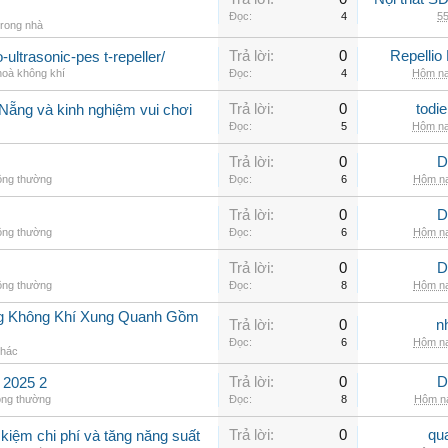
Đọc:
4
55
trong nhà
Trả lời:
0
Repellio
-ultrasonic-pes t-repeller/
hoà không khí
Đọc:
4
Hôm na
Trả lời:
0
todi
 Nẵng và kinh nghiệm vui chơi
Đọc:
5
Hôm na
Trả lời:
0
D
ông thường
Đọc:
6
Hôm na
Trả lời:
0
D
ông thường
Đọc:
6
Hôm na
Trả lời:
0
D
ông thường
Đọc:
8
Hôm na
g Không Khí Xung Quanh Gồm
Trả lời:
0
n
Đọc:
6
Hôm na
khác
Trả lời:
0
D
2025 2
ông thường
Đọc:
8
Hôm na
Trả lời:
0
qu
 kiệm chi phí và tăng năng suất