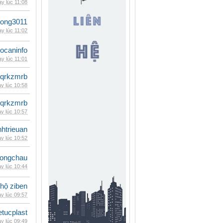
y lúc 11:08
udong3011
y lúc 11:02
ocaninfo
y lúc 11:01
qrkzmrb
y lúc 10:58
qrkzmrb
y lúc 10:57
inhtrieuan
y lúc 10:52
ongchau
y lúc 10:44
 hộ ziben
y lúc 09:57
etucplast
y lúc 09:49