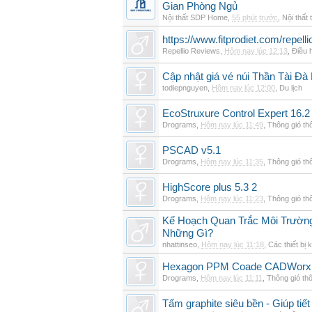
Gian Phòng Ngủ
Nội thất SDP Home
,
55 phút trước
,
Nội thất 
https://www.fitprodiet.com/repellio
Repellio Reviews
,
Hôm nay lúc 12:13
,
Điều 
Cập nhật giá vé núi Thần Tài Đà
todiepnguyen
,
Hôm nay lúc 12:00
,
Du lịch
EcoStruxure Control Expert 16.2
Drograms
,
Hôm nay lúc 11:49
,
Thông gió th
PSCAD v5.1
Drograms
,
Hôm nay lúc 11:35
,
Thông gió th
HighScore plus 5.3 2
Drograms
,
Hôm nay lúc 11:23
,
Thông gió th
Kế Hoạch Quan Trắc Môi Trườn
Những Gì?
nhattinseo
,
Hôm nay lúc 11:18
,
Các thiết bị 
Hexagon PPM Coade CADWorx 
Drograms
,
Hôm nay lúc 11:11
,
Thông gió th
Tấm graphite siêu bền - Giúp tiết