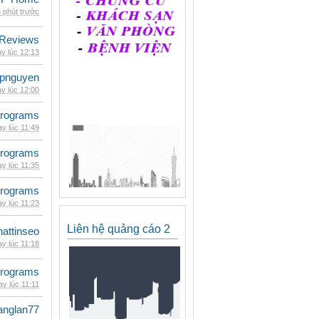
 phút trước
 Reviews
y lúc 12:13
epnguyen
y lúc 12:00
rograms
y lúc 11:49
rograms
y lúc 11:35
rograms
y lúc 11:23
Liên hệ quảng cáo 2
hattinseo
y lúc 11:18
rograms
y lúc 11:11
anglan77