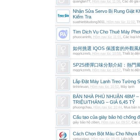
quanglan77
,
Hôm nay lúc 11:08
,
Các đồ gia
Nhận Sửa Servo Bị Rung Giật K
Kiểm Tra
suathietbitudong3011
,
Hôm nay lúc 11:02
,
Th
Tìm Dịch Vụ Cho Thuê Máy Phot
phuocaninfo
,
Hôm nay lúc 11:01
,
Các loại k
如何挑選 IQOS 保護套的外觀
mqqrkzmrb
,
Hôm nay lúc 10:58
,
Thiết bị điệ
SP2S煙彈口味分類介紹：熱門
mqqrkzmrb
,
Hôm nay lúc 10:57
,
Thiết bị điệ
Lắp Đặt Máy Lạnh Treo Tường
tinhtrieuan
,
Hôm nay lúc 10:52
,
Máy lạnh
BÁN NHÀ PHÚ NHUẬN 48M² –
TRIỆU/THÁNG – GIÁ 6,45 TỶ
phuongchau
,
Hôm nay lúc 10:44
,
Mua bán n
Cấu tạo của giày bảo hộ chống đ
giày bảo hộ ziben
,
Hôm nay lúc 09:57
,
Các đ
Cách Chọn Bột Màu Cho Nhựa 
vietucplast
,
Hôm nay lúc 09:49
,
Liên kết