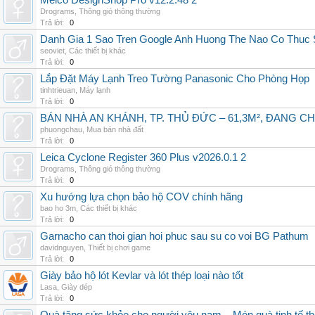
Melco DesignShop Pro v12.2.48 2
Drograms
,
Thông gió thông thường
Trả lời:
0
Danh Gia 1 Sao Tren Google Anh Huong The Nao Co Thuc
seoviet
,
Các thiết bị khác
Trả lời:
0
Lắp Đặt Máy Lạnh Treo Tường Panasonic Cho Phòng Họp
tinhtrieuan
,
Máy lạnh
Trả lời:
0
BÁN NHÀ AN KHÁNH, TP. THỦ ĐỨC – 61,3M², ĐANG CH
phuongchau
,
Mua bán nhà đất
Trả lời:
0
Leica Cyclone Register 360 Plus v2026.0.1 2
Drograms
,
Thông gió thông thường
Trả lời:
0
Xu hướng lựa chọn bảo hộ COV chính hãng
bao ho 3m
,
Các thiết bị khác
Trả lời:
0
Garnacho can thoi gian hoi phuc sau su co voi BG Pathum
davidnguyen
,
Thiết bị chơi game
Trả lời:
0
Giày bảo hộ lót Kevlar và lót thép loại nào tốt
Lasa
,
Giày dép
Trả lời:
0