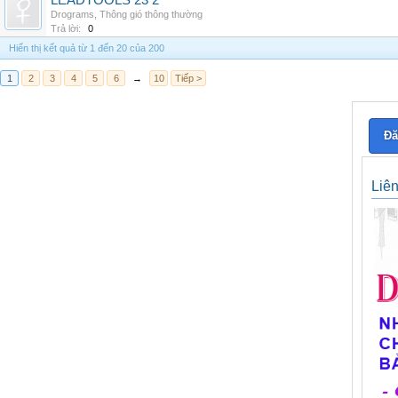
LEADTOOLS 23 2
Drograms
,
Thông gió thông thường
Trả lời:
0
Hiển thị kết quả từ 1 đến 20 của 200
1
2
3
4
5
6
→
10
Tiếp >
Đă
Liê