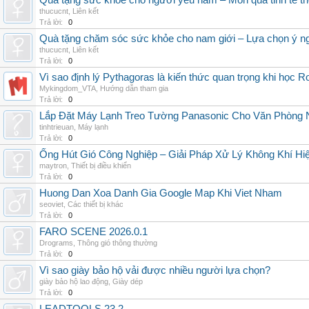
Quà tặng sức khỏe cho người yêu nam – Món quà tinh tế th
thucucnt
,
Liên kết
Trả lời:
0
Quà tặng chăm sóc sức khỏe cho nam giới – Lựa chọn ý ngh
thucucnt
,
Liên kết
Trả lời:
0
Vì sao định lý Pythagoras là kiến thức quan trọng khi học R
Mykingdom_VTA
,
Hướng dẫn tham gia
Trả lời:
0
Lắp Đặt Máy Lạnh Treo Tường Panasonic Cho Văn Phòng 
tinhtrieuan
,
Máy lạnh
Trả lời:
0
Ống Hút Gió Công Nghiệp – Giải Pháp Xử Lý Không Khí H
maytron
,
Thiết bị điều khiển
Trả lời:
0
Huong Dan Xoa Danh Gia Google Map Khi Viet Nham
seoviet
,
Các thiết bị khác
Trả lời:
0
FARO SCENE 2026.0.1
Drograms
,
Thông gió thông thường
Trả lời:
0
Vì sao giày bảo hộ vải được nhiều người lựa chọn?
giày bảo hộ lao động
,
Giày dép
Trả lời:
0