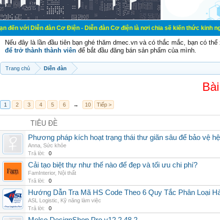
n đàn Cơ Điện - Diễn đàn Cơ điện là nơi chia sẽ kiến thức kinh nghiệm trong l
Nếu đây là lần đầu tiên bạn ghé thăm dmec.vn và có thắc mắc, bạn có th
để trở thành thành viên
để bắt đầu đăng bán sản phẩm của mình.
Trang chủ
Diễn đàn
Bài
1
2
3
4
5
6
→
10
Tiếp >
TIÊU ĐỀ
Phương pháp kích hoạt trạng thái thư giãn sâu để bảo vệ h
Anna
,
Sức khỏe
Trả lời:
0
Cải tạo biệt thự như thế nào để đẹp và tối ưu chi phí?
FamInterior
,
Nội thất
Trả lời:
0
Hướng Dẫn Tra Mã HS Code Theo 6 Quy Tắc Phân Loại H
ASL Logistic
,
Kỹ năng làm việc
Trả lời:
0