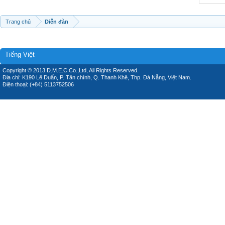
Trang chủ
Diễn đàn
Tiếng Việt
Copyright © 2013 D.M.E.C Co.,Ltd, All Rights Reserved.
Địa chỉ: K190 Lê Duẩn, P. Tân chính, Q. Thanh Khê, Thp. Đà Nẵng, Việt Nam.
Điện thoại: (+84) 5113752506