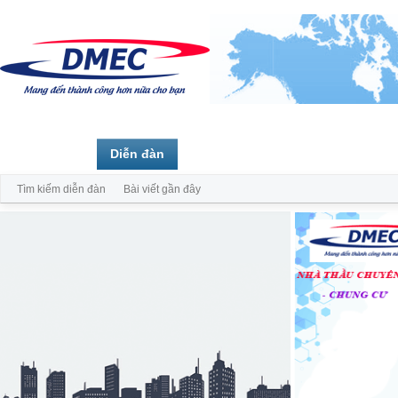
Trang chủ
Diễn đàn
Thành viên
Tìm kiếm diễn đàn
Bài viết gần đây