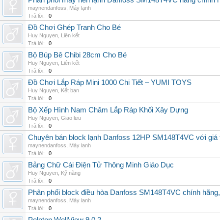
Phân phối máy nén lạnh Danfoss SM148T4VC hàng chính hã
maynendanfoss
,
Máy lạnh
Trả lời:
0
Đồ Chơi Ghép Tranh Cho Bé
Huy Nguyen
,
Liên kết
Trả lời:
0
Bộ Búp Bê Chibi 28cm Cho Bé
Huy Nguyen
,
Liên kết
Trả lời:
0
Đồ Chơi Lắp Ráp Mini 1000 Chi Tiết – YUMI TOYS
Huy Nguyen
,
Kết bạn
Trả lời:
0
Bộ Xếp Hình Nam Châm Lắp Ráp Khối Xây Dựng
Huy Nguyen
,
Giao lưu
Trả lời:
0
Chuyên bán block lạnh Danfoss 12HP SM148T4VC với giá tốt
maynendanfoss
,
Máy lạnh
Trả lời:
0
Bảng Chữ Cái Điện Tử Thông Minh Giáo Dục
Huy Nguyen
,
Kỹ năng
Trả lời:
0
Phân phối block điều hòa Danfoss SM148T4VC chính hãng, g
maynendanfoss
,
Máy lạnh
Trả lời:
0