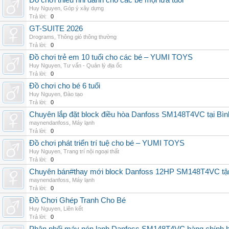
Đồ chơi thiếu nhi dành cho các bé mọi lứa tuổi
Huy Nguyen
,
Góp ý xây dựng
Trả lời:
0
GT-SUITE 2026
Drograms
,
Thông gió thông thường
Trả lời:
0
Đồ chơi trẻ em 10 tuổi cho các bé – YUMI TOYS
Huy Nguyen
,
Tư vấn - Quản lý địa ốc
Trả lời:
0
Đồ chơi cho bé 6 tuổi
Huy Nguyen
,
Đào tạo
Trả lời:
0
Chuyên lắp đặt block điều hòa Danfoss SM148T4VC tại Bình
maynendanfoss
,
Máy lạnh
Trả lời:
0
Đồ chơi phát triển trí tuệ cho bé – YUMI TOYS
Huy Nguyen
,
Trang trí nội ngoại thất
Trả lời:
0
Chuyên bán#thay mới block Danfoss 12HP SM148T4VC tận n
maynendanfoss
,
Máy lạnh
Trả lời:
0
Đồ Chơi Ghép Tranh Cho Bé
Huy Nguyen
,
Liên kết
Trả lời:
0