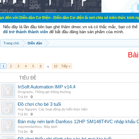
n đàn Cơ Điện - Diễn đàn Cơ điện là nơi chia sẽ kiến thức kinh nghiệm trong l
Nếu đây là lần đầu tiên bạn ghé thăm dmec.vn và có thắc mắc, bạn có th
để trở thành thành viên
để bắt đầu đăng bán sản phẩm của mình.
Trang chủ
Diễn đàn
Bài
1
2
3
4
5
6
→
10
Tiếp >
TIÊU ĐỀ
InSoft Automation IMP v14.4
Drograms
,
Thông gió thông thường
Trả lời:
0
Đồ chơi cho bé 3 tuổi
Huy Nguyen
,
Các hoạt động dự kiến thực hiện
Trả lời:
0
Bán máy nén lạnh Danfoss 12HP SM148T4VC nhập khẩu China
maynendanfoss
,
Máy lạnh
Trả lời:
0