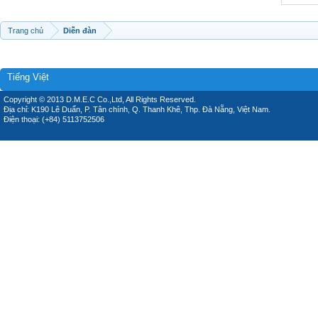
Trang chủ
Diễn đàn
Tiếng Việt
Copyright © 2013 D.M.E.C Co.,Ltd, All Rights Reserved.
Địa chỉ: K190 Lê Duẩn, P. Tân chính, Q. Thanh Khê, Thp. Đà Nẵng, Việt Nam.
Điện thoại: (+84) 5113752506