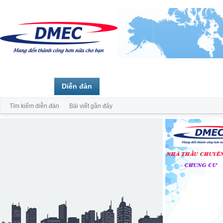
Trang chủ
Diễn đàn
Thành viên
Tìm kiếm diễn đàn
Bài viết gần đây