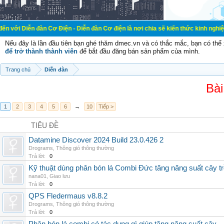
àn Cơ Điện - Diễn đàn Cơ điện là nơi chia sẽ kiến thức kinh nghiệm trong lãnh
Nếu đây là lần đầu tiên bạn ghé thăm dmec.vn và có thắc mắc, bạn có th
để trở thành thành viên
để bắt đầu đăng bán sản phẩm của mình.
Trang chủ
Diễn đàn
Bài
1
2
3
4
5
6
→
10
Tiếp >
TIÊU ĐỀ
Datamine Discover 2024 Build 23.0.426 2
Drograms
,
Thông gió thông thường
Trả lời:
0
Kỹ thuật dùng phân bón lá Combi Đức tăng năng suất cây t
nana01
,
Giao lưu
Trả lời:
0
QPS Fledermaus v8.8.2
Drograms
,
Thông gió thông thường
Trả lời:
0