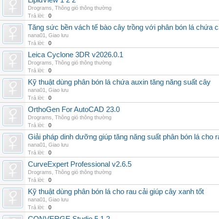
LipidView 1 2 2
Drograms
,
Thông gió thông thường
Trả lời:
0
Tăng sức bền vách tế bào cây trồng với phân bón lá chứa c
nana01
,
Giao lưu
Trả lời:
0
Leica Cyclone 3DR v2026.0.1
Drograms
,
Thông gió thông thường
Trả lời:
0
Kỹ thuật dùng phân bón lá chứa auxin tăng năng suất cây
nana01
,
Giao lưu
Trả lời:
0
OrthoGen For AutoCAD 23.0
Drograms
,
Thông gió thông thường
Trả lời:
0
Giải pháp dinh dưỡng giúp tăng năng suất phân bón lá cho 
nana01
,
Giao lưu
Trả lời:
0
CurveExpert Professional v2.6.5
Drograms
,
Thông gió thông thường
Trả lời:
0
Kỹ thuật dùng phân bón lá cho rau cải giúp cây xanh tốt
nana01
,
Giao lưu
Trả lời:
0