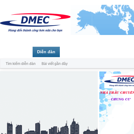
Trang chủ
Diễn đàn
Thành viên
Tìm kiếm diễn đàn
Bài viết gần đây