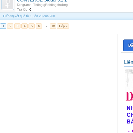
CONVERGE Studio 5.1 2
Drograms
,
Thông gió thông thường
Trả lời:
0
Hiển thị kết quả từ 1 đến 20 của 200
1
2
3
4
5
6
→
10
Tiếp >
Đă
Liê