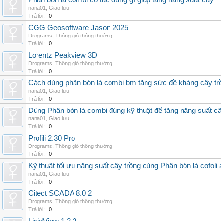
Phân bón lá combi có tác dụng gì giúp tăng năng suất cây
nana01
,
Giao lưu
Trả lời:
0
CGG Geosoftware Jason 2025
Drograms
,
Thông gió thông thường
Trả lời:
0
Lorentz Peakview 3D
Drograms
,
Thông gió thông thường
Trả lời:
0
Cách dùng phân bón lá combi bm tăng sức đề kháng cây tr
nana01
,
Giao lưu
Trả lời:
0
Dùng Phân bón lá combi đúng kỹ thuật để tăng năng suất c
nana01
,
Giao lưu
Trả lời:
0
Profili 2.30 Pro
Drograms
,
Thông gió thông thường
Trả lời:
0
Kỹ thuật tối ưu năng suất cây trồng cùng Phân bón lá cofoli
nana01
,
Giao lưu
Trả lời:
0
Citect SCADA 8.0 2
Drograms
,
Thông gió thông thường
Trả lời:
0