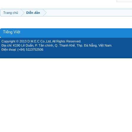
Trang chủ
Diễn đàn
Tiếng Việt
Copyright © 2013 D.M.E.C Co.,Ltd, All Rights Reserved.
Địa chỉ: K190 Lê Duẩn, P. Tân chính, Q. Thanh Khê, Thp. Đà Nẵng, Việt Nam.
Điện thoại: (+84) 5113752506