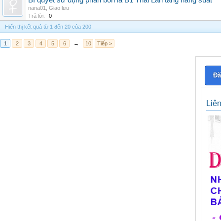
Bí quyết sử dụng phân bón lá B1 Thái Lan tăng năng suất
nana01
,
Giao lưu
Trả lời:
0
Hiển thị kết quả từ 1 đến 20 của 200
1
2
3
4
5
6
→
10
Tiếp >
Đă
Liê