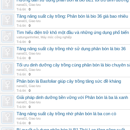
Hướng dẫn sử dụng phân bón lá bio bizz tối ưu dinh dưỡng
nana01
,
Giao lưu
Trả lời:
0
Tăng năng suất cây trồng: Phân bón lá bio 36 giá bao nhiêu
nana01
,
Giao lưu
Trả lời:
0
Tìm hiểu điện trở khô một đầu và những ứng dụng phổ biến 
vattunganhnhiet
,
Máy móc công nghiệp
Trả lời:
0
Tăng năng suất cây trồng nhờ sử dụng phân bón lá bio 36
nana01
,
Giao lưu
Trả lời:
0
Tối ưu dinh dưỡng cây trồng cùng phân bón lá bio chuyên s
nana01
,
Giao lưu
Trả lời:
0
Phân bón lá Basfoliar giúp cây trồng tăng sức đề kháng
nana01
,
Giao lưu
Trả lời:
0
Giải pháp dinh dưỡng bền vững với Phân bón lá ba lá xanh
nana01
,
Giao lưu
Trả lời:
0
Tăng năng suất cây trồng nhờ phân bón lá ba con cò
nana01
,
Giao lưu
Trả lời:
0