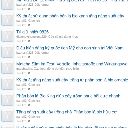
Xin Visa Du Lịch Mỹ: Hướng Dẫn Chi Tiết Hồ Sơ, Thủ Tục
baohan4228
,
Xây dựng
Trả lời:
0
Kỹ thuật sử dụng phân bón lá bio xanh tăng năng suất cây
nana01
,
Giao lưu
Trả lời:
0
Tủ giữ nhiệt 0826
dienmaythanglong229
,
Các đồ gia dụng khác
Trả lời:
0
Điều kiện đăng ký quốc tịch Mỹ cho con sinh tại Việt Nam
baohan4228
,
Xây dựng
Trả lời:
0
Matcha Slim im Test: Vorteile, Inhaltsstoffe und Wirkungswe
matchaslim
,
Các hoạt động dự kiến thực hiện
Trả lời:
0
Kỹ thuật tăng năng suất cây trồng từ phân bón lá bio organic
nana01
,
Giao lưu
Trả lời:
0
Phân bón lá Bio King giúp cây trồng phục hồi cực nhanh
nana01
,
Giao lưu
Trả lời:
0
Tăng năng suất cây trồng nhờ Phân bón lá bio hữu cơ
nana01
,
Giao lưu
Trả lời:
0