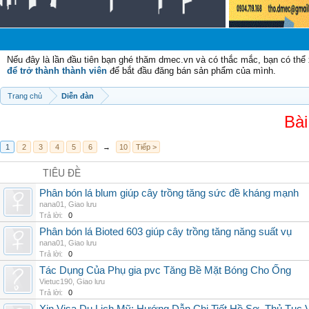
Nếu đây là lần đầu tiên bạn ghé thăm dmec.vn và có thắc mắc, bạn có th
để trở thành thành viên
để bắt đầu đăng bán sản phẩm của mình.
Trang chủ
Diễn đàn
Bài
1
2
3
4
5
6
→
10
Tiếp >
TIÊU ĐỀ
Phân bón lá blum giúp cây trồng tăng sức đề kháng mạnh
nana01
,
Giao lưu
Trả lời:
0
Phân bón lá Bioted 603 giúp cây trồng tăng năng suất vụ
nana01
,
Giao lưu
Trả lời:
0
Tác Dụng Của Phụ gia pvc Tăng Bề Mặt Bóng Cho Ống
Vietuc190
,
Giao lưu
Trả lời:
0