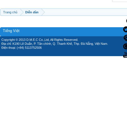
Trang chủ
Diễn đàn
Tiếng Việt
Copyright © 2013 D.M.E.C Co.,Ltd, All Rights Reserved.
Địa chỉ: K190 Lê Duẩn, P. Tân chính, Q. Thanh Khê, Thp. Đà Nẵng, Việt Nam.
Điện thoại: (+84) 5113752506