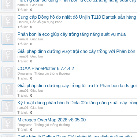
Hướng dẫn sử dụng Phân bón lá eco 31 tăng năng suất cây
nana01
,
Giao lưu
Trả lời:
0
Cung cấp Đồng hồ đo nhiệt độ Unijin T110 Dantek sẵn hàng 
Dantek
,
Các đồ gia dụng khác
Trả lời:
0
Phân bón lá eco giúp cây trồng tăng năng suất vụ mùa
nana01
,
Giao lưu
Trả lời:
0
Giải pháp dinh dưỡng vượt trội cho cây trồng với Phân bón 
nana01
,
Giao lưu
Trả lời:
0
COAA PlanePlotter 6.7.4.4 2
Drograms
,
Thông gió thông thường
Trả lời:
0
Giải pháp dinh dưỡng cây trồng tối ưu từ Phân bón lá ds gol
nana01
,
Giao lưu
Trả lời:
0
Kỹ thuật dùng phân bón lá Dola 02x tăng năng suất cây trồn
nana01
,
Giao lưu
Trả lời:
0
Microgeo OverMap 2026 v8.05.00
Drograms
,
Thông gió thông thường
Trả lời:
0