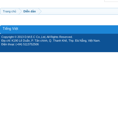
Trang chủ
Diễn đàn
Tiếng Việt
Copyright © 2013 D.M.E.C Co.,Ltd, All Rights Reserved.
Địa chỉ: K190 Lê Duẩn, P. Tân chính, Q. Thanh Khê, Thp. Đà Nẵng, Việt Nam.
Điện thoại: (+84) 5113752506