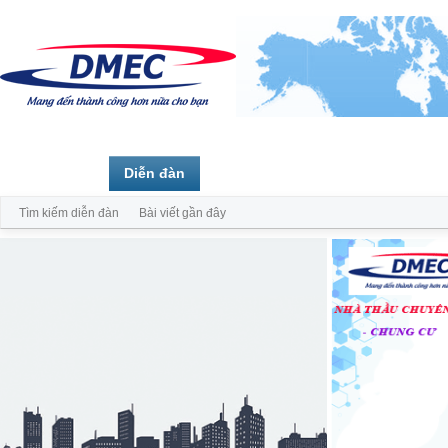
Trang chủ
Diễn đàn
Thành viên
Tìm kiếm diễn đàn
Bài viết gần đây