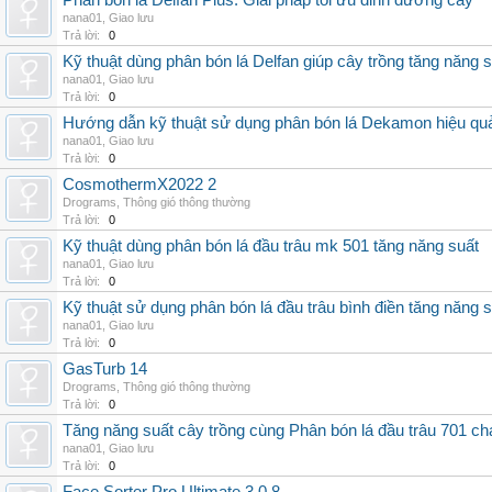
Phân bón lá Delfan Plus: Giải pháp tối ưu dinh dưỡng cây
nana01
,
Giao lưu
Trả lời:
0
Kỹ thuật dùng phân bón lá Delfan giúp cây trồng tăng năng 
nana01
,
Giao lưu
Trả lời:
0
Hướng dẫn kỹ thuật sử dụng phân bón lá Dekamon hiệu qu
nana01
,
Giao lưu
Trả lời:
0
CosmothermX2022 2
Drograms
,
Thông gió thông thường
Trả lời:
0
Kỹ thuật dùng phân bón lá đầu trâu mk 501 tăng năng suất
nana01
,
Giao lưu
Trả lời:
0
Kỹ thuật sử dụng phân bón lá đầu trâu bình điền tăng năng 
nana01
,
Giao lưu
Trả lời:
0
GasTurb 14
Drograms
,
Thông gió thông thường
Trả lời:
0
Tăng năng suất cây trồng cùng Phân bón lá đầu trâu 701 ch
nana01
,
Giao lưu
Trả lời:
0