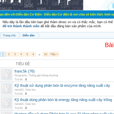
ễn đàn Cơ Điện - Diễn đàn Cơ điện là nơi chia sẽ kiến thức kinh nghiệm trong l
Nếu đây là lần đầu tiên bạn ghé thăm dmec.vn và có thắc mắc, bạn có th
để trở thành thành viên
để bắt đầu đăng bán sản phẩm của mình.
Trang chủ
Diễn đàn
Bài
1
2
3
4
5
6
→
10
Tiếp >
TIÊU ĐỀ
franc5k (76)
Drograms
,
Thông gió thông thường
Trả lời:
0
Kỹ thuật sử dụng phân bón lá enzyme tăng năng suất cây
nana01
,
Giao lưu
Trả lời:
0
Kỹ thuật dùng phân bón lá energy tăng năng suất cây trồng
nana01
,
Giao lưu
Trả lời:
0