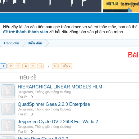
Nếu đây là lần đầu tiên bạn ghé thăm dmec.vn và có thắc mắc, bạn có th
để trở thành thành viên
để bắt đầu đăng bán sản phẩm của mình.
Trang chủ
Diễn đàn
Bài
1
2
3
4
5
6
→
10
Tiếp >
TIÊU ĐỀ
HIERARCHICAL LINEAR MODELS HLM
Drograms
,
Thông gió thông thường
Trả lời:
0
QuadSpinner Gaea 2.2.9 Enterprise
Drograms
,
Thông gió thông thường
Trả lời:
0
Jeppesen Cycle DVD 2608 Full World 2
Drograms
,
Thông gió thông thường
Trả lời:
0