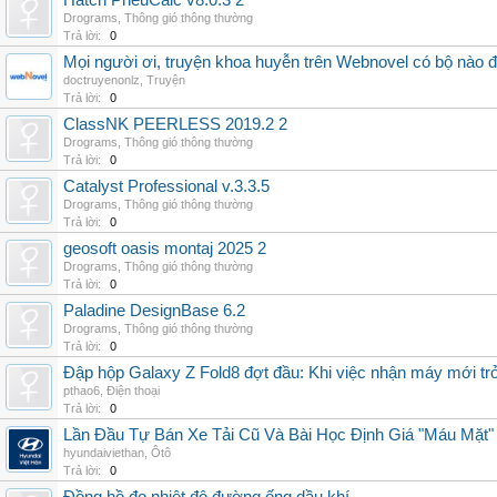
Hatch PneuCalc v8.0.3 2
Drograms
,
Thông gió thông thường
Trả lời:
0
Mọi người ơi, truyện khoa huyễn trên Webnovel có bộ nào
doctruyenonlz
,
Truyện
Trả lời:
0
ClassNK PEERLESS 2019.2 2
Drograms
,
Thông gió thông thường
Trả lời:
0
Catalyst Professional v.3.3.5
Drograms
,
Thông gió thông thường
Trả lời:
0
geosoft oasis montaj 2025 2
Drograms
,
Thông gió thông thường
Trả lời:
0
Paladine DesignBase 6.2
Drograms
,
Thông gió thông thường
Trả lời:
0
Đập hộp Galaxy Z Fold8 đợt đầu: Khi việc nhận máy mới tr
pthao6
,
Điện thoại
Trả lời:
0
Lần Đầu Tự Bán Xe Tải Cũ Và Bài Học Định Giá "Máu Mặt"
hyundaiviethan
,
Ôtô
Trả lời:
0