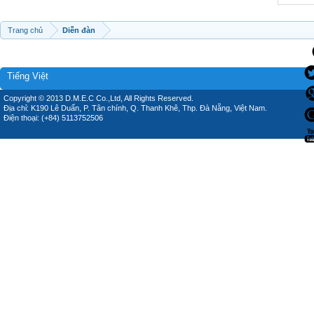
Trang chủ
Diễn đàn
Tiếng Việt
Copyright © 2013 D.M.E.C Co.,Ltd, All Rights Reserved.
Địa chỉ: K190 Lê Duẩn, P. Tân chính, Q. Thanh Khê, Thp. Đà Nẵng, Việt Nam.
Điện thoại: (+84) 5113752506