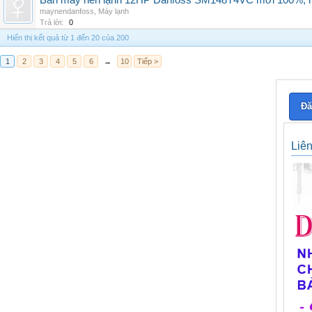
Bán máy nén lạnh 12HP Danfoss SM148T4VC mới 100%, hà
maynendanfoss
,
Máy lạnh
Trả lời:
0
Hiển thị kết quả từ 1 đến 20 của 200
1
2
3
4
5
6
→
10
Tiếp >
Đă
Liê