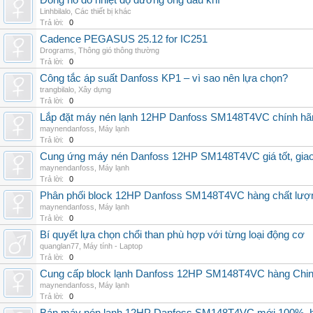
Đồng hồ đo nhiệt độ đường ống dầu khí
Linhbilalo
,
Các thiết bị khác
Trả lời:
0
Cadence PEGASUS 25.12 for IC251
Drograms
,
Thông gió thông thường
Trả lời:
0
Công tắc áp suất Danfoss KP1 – vì sao nên lựa chọn?
trangbilalo
,
Xây dựng
Trả lời:
0
Lắp đặt máy nén lạnh 12HP Danfoss SM148T4VC chính hãng, 
maynendanfoss
,
Máy lạnh
Trả lời:
0
Cung ứng máy nén Danfoss 12HP SM148T4VC giá tốt, giao h
maynendanfoss
,
Máy lạnh
Trả lời:
0
Phân phối block 12HP Danfoss SM148T4VC hàng chất lượng,
maynendanfoss
,
Máy lạnh
Trả lời:
0
Bí quyết lựa chọn chổi than phù hợp với từng loại động cơ
quanglan77
,
Máy tính - Laptop
Trả lời:
0
Cung cấp block lạnh Danfoss 12HP SM148T4VC hàng China, g
maynendanfoss
,
Máy lạnh
Trả lời:
0