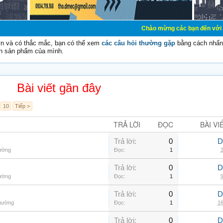
Chào mừng các bạn đến với Diễn đàn Cơ Điệ
vn và có thắc mắc, bạn có thể xem
các câu hỏi thường gặp
bằng cách nhấn 
n sản phẩm của mình.
Bài viết gần đây
10
Tiếp >
TRẢ LỜI
ĐỌC
BÀI VI
Trả lời:
0
D
hường
Đọc:
1
2
Trả lời:
0
D
hường
Đọc:
1
9
Trả lời:
0
D
thường
Đọc:
1
16
Trả lời:
0
D