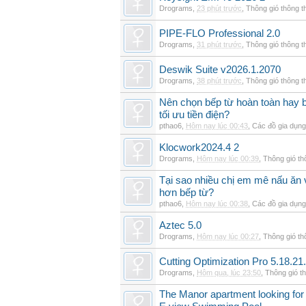
Drograms
,
23 phút trước
,
Thông gió thông 
PIPE-FLO Professional 2.0
Drograms
,
31 phút trước
,
Thông gió thông 
Deswik Suite v2026.1.2070
Drograms
,
38 phút trước
,
Thông gió thông 
Nên chọn bếp từ hoàn toàn hay b
tối ưu tiền điện?
pthao6
,
Hôm nay lúc 00:43
,
Các đồ gia dụn
Klocwork2024.4 2
Drograms
,
Hôm nay lúc 00:39
,
Thông gió t
Tại sao nhiều chị em mê nấu ăn 
hơn bếp từ?
pthao6
,
Hôm nay lúc 00:38
,
Các đồ gia dụn
Aztec 5.0
Drograms
,
Hôm nay lúc 00:27
,
Thông gió t
Cutting Optimization Pro 5.18.21
Drograms
,
Hôm qua, lúc 23:50
,
Thông gió t
The Manor apartment looking for 