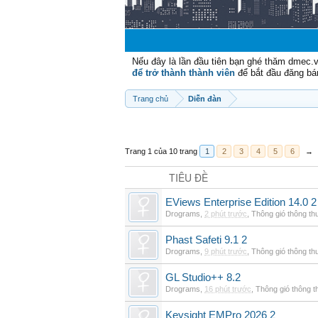
Nếu đây là lần đầu tiên bạn ghé thăm dmec.
để trở thành thành viên
để bắt đầu đăng bá
Trang chủ
Diễn đàn
Trang 1 của 10 trang
1
2
3
4
5
6
→
TIÊU ĐỀ
EViews Enterprise Edition 14.0 2
Drograms
,
2 phút trước
,
Thông gió thông t
Phast Safeti 9.1 2
Drograms
,
9 phút trước
,
Thông gió thông t
GL Studio++ 8.2
Drograms
,
16 phút trước
,
Thông gió thông 
Keysight EMPro 2026 2