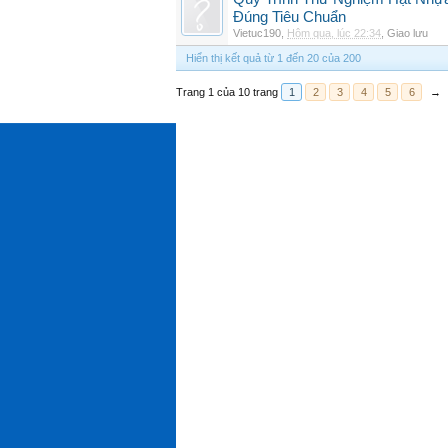
Đúng Tiêu Chuẩn
Vietuc190
,
Hôm qua, lúc 22:34
,
Giao lưu
Hiển thị kết quả từ 1 đến 20 của 200
Trang 1 của 10 trang
1
2
3
4
5
6
→