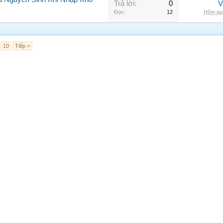
Trả lời:
0
V
Đọc:
12
Hôm qua
10
Tiếp >