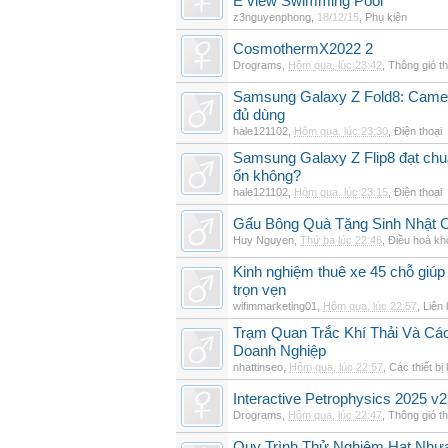
E view Swimming Pool
z3nguyenphong
,
18/12/15
,
Phụ kiện
CosmothermX2022 2
Drograms
,
Hôm qua, lúc 23:42
,
Thông gió t
Samsung Galaxy Z Fold8: Camer
đủ dùng
hale121102
,
Hôm qua, lúc 23:30
,
Điện thoại
Samsung Galaxy Z Flip8 đạt chu
ổn không?
hale121102
,
Hôm qua, lúc 23:15
,
Điện thoại
Gấu Bông Quà Tặng Sinh Nhật
Huy Nguyen
,
Thứ ba lúc 22:46
,
Điều hoà kh
Kinh nghiệm thuê xe 45 chỗ giúp 
trọn vẹn
wifimmarketing01
,
Hôm qua, lúc 22:57
,
Liên 
Trạm Quan Trắc Khí Thải Và Cá
Doanh Nghiệp
nhattinseo
,
Hôm qua, lúc 22:57
,
Các thiết bị
Interactive Petrophysics 2025 v2
Drograms
,
Hôm qua, lúc 22:47
,
Thông gió t
Quy Trình Thử Nghiệm Hạt Nhự