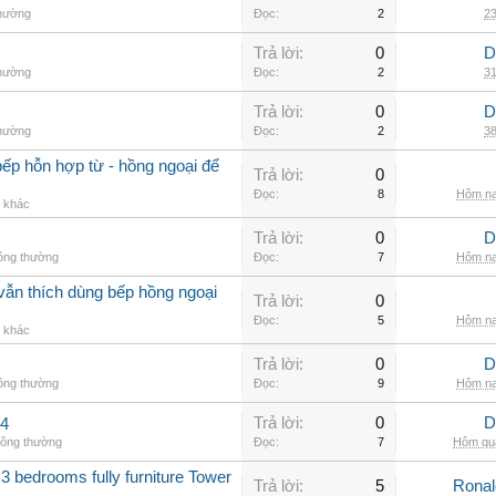
thường
Đọc:
2
23
Trả lời:
0
D
thường
Đọc:
2
31
Trả lời:
0
D
thường
Đọc:
2
38
ếp hỗn hợp từ - hồng ngoại để
Trả lời:
0
Đọc:
8
Hôm na
g khác
Trả lời:
0
D
hông thường
Đọc:
7
Hôm na
vẫn thích dùng bếp hồng ngoại
Trả lời:
0
Đọc:
5
Hôm na
g khác
Trả lời:
0
D
hông thường
Đọc:
9
Hôm na
Trả lời:
0
D
.4
hông thường
Đọc:
7
Hôm qua
3 bedrooms fully furniture Tower
Trả lời:
5
Rona