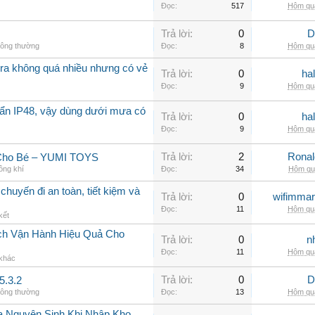
Đọc:
517
Hôm qua
Trả lời:
0
D
hông thường
Đọc:
8
Hôm qua
a không quá nhiều nhưng có vẻ
Trả lời:
0
ha
Đọc:
9
Hôm qua
ẩn IP48, vậy dùng dưới mưa có
Trả lời:
0
ha
Đọc:
9
Hôm qua
Trả lời:
2
Rona
 Cho Bé – YUMI TOYS
ông khí
Đọc:
34
Hôm qua
chuyến đi an toàn, tiết kiệm và
Trả lời:
0
wifimmar
Đọc:
11
Hôm qua
kết
ch Vận Hành Hiệu Quả Cho
Trả lời:
0
n
Đọc:
11
Hôm qua
 khác
Trả lời:
0
D
5.3.2
hông thường
Đọc:
13
Hôm qua
a Nguyên Sinh Khi Nhập Kho