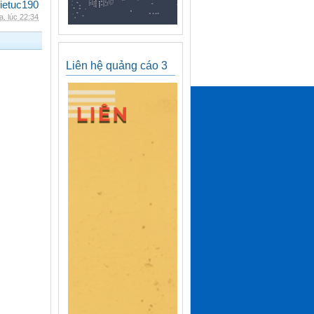
ietuc190
, lúc 22:34
Liên hệ quảng cáo 3