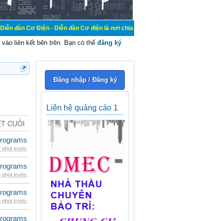
n - Diễn đàn Cơ điện là nơi chia sẽ kiến thức kinh nghiệm trong lãnh vực cơ đ
vào liên kết bên trên. Bạn có thể
đăng ký
Đăng nhập / Đăng ký
Liên hệ quảng cáo 1
ẾT CUỐI
rograms
 phút trước
rograms
 phút trước
rograms
 phút trước
rograms