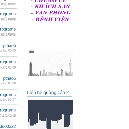
 phút trước
rograms
 phút trước
rograms
 phút trước
pthao6
y lúc 00:43
rograms
y lúc 00:39
pthao6
y lúc 00:38
Liên hệ quảng cáo 2
rograms
y lúc 00:27
rograms
, lúc 23:50
ldo00322