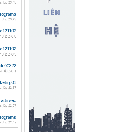
, lúc 23:45
rograms
, lúc 23:42
le121102
, lúc 23:30
le121102
, lúc 23:15
ldo00322
, lúc 23:11
keting01
, lúc 22:57
hattinseo
, lúc 22:57
rograms
, lúc 22:47