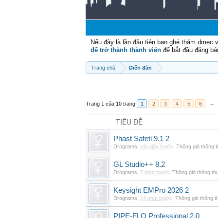
Nếu đây là lần đầu tiên bạn ghé thăm dmec.
để trở thành thành viên
để bắt đầu đăng bá
Trang chủ
Diễn đàn
Trang 1 của 10 trang
1
2
3
4
5
6
→
TIÊU ĐỀ
Phast Safeti 9.1 2
Drograms
,
Vài giây trước
,
Thông gió thông 
GL Studio++ 8.2
Drograms
,
7 phút trước
,
Thông gió thông t
Keysight EMPro 2026 2
Drograms
,
14 phút trước
,
Thông gió thông 
PIPE-FLO Professional 2.0