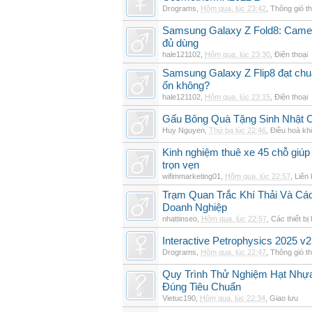
Drograms
,
Hôm qua, lúc 23:42
,
Thông gió t
Samsung Galaxy Z Fold8: Camer
đủ dùng
hale121102
,
Hôm qua, lúc 23:30
,
Điện thoại
Samsung Galaxy Z Flip8 đạt chu
ổn không?
hale121102
,
Hôm qua, lúc 23:15
,
Điện thoại
Gấu Bông Quà Tặng Sinh Nhật
Huy Nguyen
,
Thứ ba lúc 22:46
,
Điều hoà kh
Kinh nghiệm thuê xe 45 chỗ giúp 
trọn vẹn
wifimmarketing01
,
Hôm qua, lúc 22:57
,
Liên 
Trạm Quan Trắc Khí Thải Và Cá
Doanh Nghiệp
nhattinseo
,
Hôm qua, lúc 22:57
,
Các thiết bị
Interactive Petrophysics 2025 v2
Drograms
,
Hôm qua, lúc 22:47
,
Thông gió t
Quy Trình Thử Nghiệm Hạt Nhự
Đúng Tiêu Chuẩn
Vietuc190
,
Hôm qua, lúc 22:34
,
Giao lưu