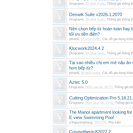
Drograms
,
22 phút trước
,
Thông gió thông 
Deswik Suite v2026.1.2070
Drograms
,
29 phút trước
,
Thông gió thông 
Nên chọn bếp từ hoàn toàn hay b
tối ưu tiền điện?
pthao6
,
54 phút trước
,
Các đồ gia dụng khá
Klocwork2024.4 2
Drograms
,
58 phút trước
,
Thông gió thông 
Tại sao nhiều chị em mê nấu ăn 
hơn bếp từ?
pthao6
,
59 phút trước
,
Các đồ gia dụng khá
Aztec 5.0
Drograms
,
Hôm nay lúc 00:27
,
Thông gió t
Cutting Optimization Pro 5.18.21
Drograms
,
Hôm qua, lúc 23:50
,
Thông gió t
The Manor apartment looking for 
E view Swimming Pool
z3nguyenphong
,
18/12/15
,
Phụ kiện
CosmothermX2022 2