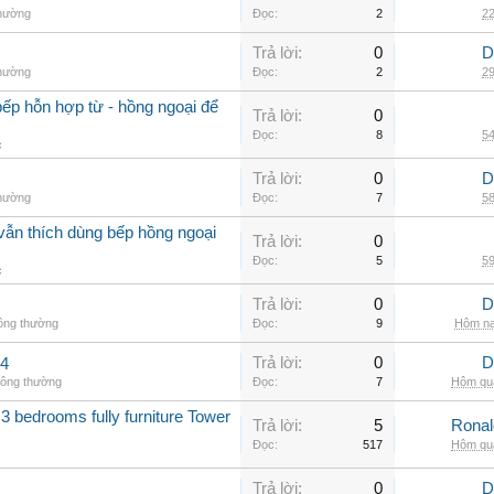
thường
Đọc:
2
22
Trả lời:
0
D
thường
Đọc:
2
29
ếp hỗn hợp từ - hồng ngoại để
Trả lời:
0
Đọc:
8
54
c
Trả lời:
0
D
thường
Đọc:
7
58
vẫn thích dùng bếp hồng ngoại
Trả lời:
0
Đọc:
5
59
c
Trả lời:
0
D
hông thường
Đọc:
9
Hôm na
Trả lời:
0
D
.4
hông thường
Đọc:
7
Hôm qua
3 bedrooms fully furniture Tower
Trả lời:
5
Rona
Đọc:
517
Hôm qua
Trả lời:
0
D