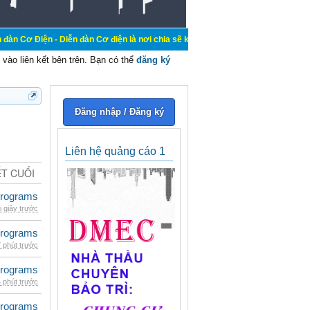
Diễn đàn Cơ điện là nơi chia sẽ kiến thức kinh nghiệm trong lãnh vực cơ điện,
vào liên kết bên trên. Bạn có thể
đăng ký
Đăng nhập / Đăng ký
Liên hệ quảng cáo 1
ẾT CUỐI
rograms
i giây trước
rograms
 phút trước
rograms
 phút trước
rograms