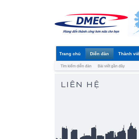
Trang chủ
Diễn đàn
Thành vi
Tìm kiếm diễn đàn
Bài viết gần đây