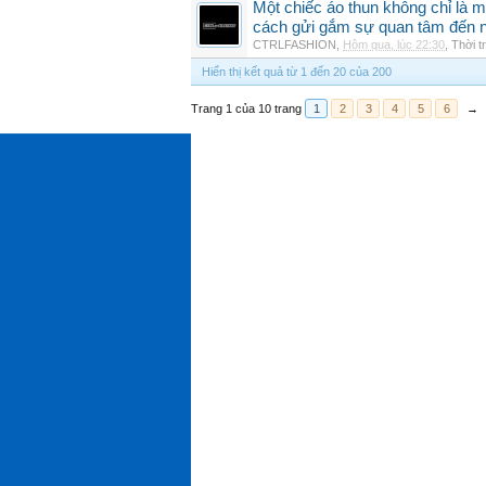
Một chiếc áo thun không chỉ là m
cách gửi gắm sự quan tâm đến 
CTRLFASHION
,
Hôm qua, lúc 22:30
,
Thời t
Hiển thị kết quả từ 1 đến 20 của 200
Trang 1 của 10 trang
1
2
3
4
5
6
→