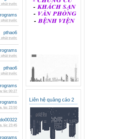
 phút trước
rograms
 phút trước
pthao6
 phút trước
rograms
 phút trước
pthao6
 phút trước
rograms
y lúc 00:27
Liên hệ quảng cáo 2
rograms
, lúc 23:50
ldo00322
, lúc 23:45
rograms