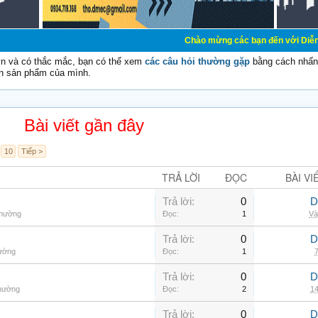
Chào mừng các bạn đến với Diễn đàn Cơ Điện - 
vn và có thắc mắc, bạn có thể xem
các câu hỏi thường gặp
bằng cách nhấn 
n sản phẩm của mình.
Bài viết gần đây
10
Tiếp >
TRẢ LỜI
ĐỌC
BÀI VI
Trả lời:
0
D
thường
Đọc:
1
Và
Trả lời:
0
D
hường
Đọc:
1
7
Trả lời:
0
D
thường
Đọc:
2
14
Trả lời:
0
D