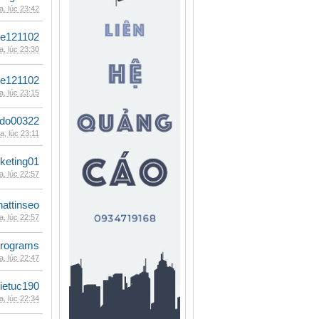
, lúc 23:42
le121102
, lúc 23:30
le121102
, lúc 23:15
ldo00322
, lúc 23:11
keting01
, lúc 22:57
hattinseo
, lúc 22:57
rograms
, lúc 22:47
ietuc190
, lúc 22:34