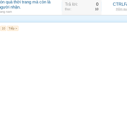
ón quà thời trang mà còn là
Trả lời:
0
CTRLF
người nhận.
Đọc:
10
Hôm qua
rang nam
10
Tiếp >