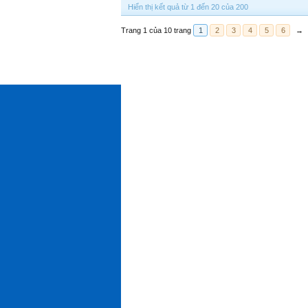
Hiển thị kết quả từ 1 đến 20 của 200
Trang 1 của 10 trang
1
2
3
4
5
6
→