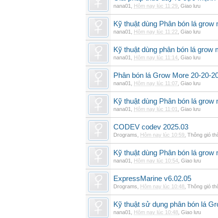
nana01
,
Hôm nay lúc 11:29
,
Giao lưu
Kỹ thuật dùng Phân bón lá grow
nana01
,
Hôm nay lúc 11:22
,
Giao lưu
Kỹ thuật dùng phân bón lá grow 
nana01
,
Hôm nay lúc 11:14
,
Giao lưu
Phân bón lá Grow More 20-20-20 
nana01
,
Hôm nay lúc 11:07
,
Giao lưu
Kỹ thuật dùng Phân bón lá grow 
nana01
,
Hôm nay lúc 11:01
,
Giao lưu
CODEV codev 2025.03
Drograms
,
Hôm nay lúc 10:59
,
Thông gió t
Kỹ thuật dùng Phân bón lá grow
nana01
,
Hôm nay lúc 10:54
,
Giao lưu
ExpressMarine v6.02.05
Drograms
,
Hôm nay lúc 10:48
,
Thông gió t
Kỹ thuật sử dụng phân bón lá G
nana01
,
Hôm nay lúc 10:48
,
Giao lưu