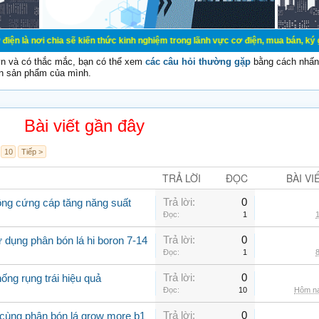
ia sẽ kiến thức kinh nghiệm trong lãnh vực cơ điện, mua bán, ký gửi, cho thuê 
vn và có thắc mắc, bạn có thể xem
các câu hỏi thường gặp
bằng cách nhấn 
n sản phẩm của mình.
Bài viết gần đây
10
Tiếp >
TRẢ LỜI
ĐỌC
BÀI VI
Trả lời:
0
rồng cứng cáp tăng năng suất
Đọc:
1
1
Trả lời:
0
 dụng phân bón lá hi boron 7-14
Đọc:
1
8
Trả lời:
0
ống rụng trái hiệu quả
Đọc:
10
Hôm na
Trả lời:
0
 cùng phân bón lá grow more b1