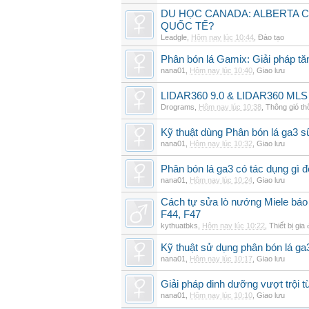
DU HỌC CANADA: ALBERTA C
QUỐC TẾ?
Leadgle
,
Hôm nay lúc 10:44
,
Đào tạo
Phân bón lá Gamix: Giải pháp tă
nana01
,
Hôm nay lúc 10:40
,
Giao lưu
LIDAR360 9.0 & LIDAR360 MLS 
Drograms
,
Hôm nay lúc 10:38
,
Thông gió t
Kỹ thuật dùng Phân bón lá ga3 s
nana01
,
Hôm nay lúc 10:32
,
Giao lưu
Phân bón lá ga3 có tác dụng gì 
nana01
,
Hôm nay lúc 10:24
,
Giao lưu
Cách tự sửa lò nướng Miele báo l
F44, F47
kythuatbks
,
Hôm nay lúc 10:22
,
Thiết bị gia
Kỹ thuật sử dụng phân bón lá ga
nana01
,
Hôm nay lúc 10:17
,
Giao lưu
Giải pháp dinh dưỡng vượt trội t
nana01
,
Hôm nay lúc 10:10
,
Giao lưu