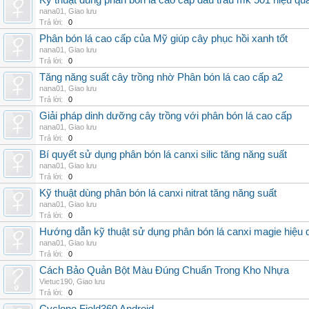
Kỹ thuật dùng phân bón lá cao cấp đầu trâu mk 501 hiệu qu
nana01
,
Giao lưu
Trả lời:
0
Phân bón lá cao cấp của Mỹ giúp cây phục hồi xanh tốt
nana01
,
Giao lưu
Trả lời:
0
Tăng năng suất cây trồng nhờ Phân bón lá cao cấp a2
nana01
,
Giao lưu
Trả lời:
0
Giải pháp dinh dưỡng cây trồng với phân bón lá cao cấp
nana01
,
Giao lưu
Trả lời:
0
Bí quyết sử dụng phân bón lá canxi silic tăng năng suất
nana01
,
Giao lưu
Trả lời:
0
Kỹ thuật dùng phân bón lá canxi nitrat tăng năng suất
nana01
,
Giao lưu
Trả lời:
0
Hướng dẫn kỹ thuật sử dụng phân bón lá canxi magie hiệu 
nana01
,
Giao lưu
Trả lời:
0
Cách Bảo Quản Bột Màu Đúng Chuẩn Trong Kho Nhựa
Vietuc190
,
Giao lưu
Trả lời:
0