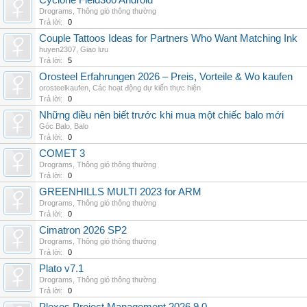
Cyclone Field360 Android
Drograms
,
Thông gió thông thường
Trả lời:
0
Couple Tattoos Ideas for Partners Who Want Matching Ink
huyen2307
,
Giao lưu
Trả lời:
5
Orosteel Erfahrungen 2026 – Preis, Vorteile & Wo kaufen
orosteelkaufen
,
Các hoạt động dự kiến thực hiện
Trả lời:
0
Những điều nên biết trước khi mua một chiếc balo mới
Góc Balo
,
Balo
Trả lời:
0
COMET 3
Drograms
,
Thông gió thông thường
Trả lời:
0
GREENHILLS MULTI 2023 for ARM
Drograms
,
Thông gió thông thường
Trả lời:
0
Cimatron 2026 SP2
Drograms
,
Thông gió thông thường
Trả lời:
0
Plato v7.1
Drograms
,
Thông gió thông thường
Trả lời:
0