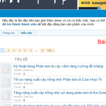
Nếu đây là lần đầu tiên bạn ghé thăm dmec.vn và có thắc mắc, bạn có th
để trở thành thành viên
để bắt đầu đăng bán sản phẩm của mình.
Trang chủ
Diễn đàn
Bài
1
2
3
4
5
6
→
10
Tiếp >
TIÊU ĐỀ
Kỹ thuật dùng Phân bón lá cây cảnh tăng cường đề kháng
nana01
,
Giao lưu
Trả lời:
0
Tối ưu năng suất cây trồng nhờ Phân bón lá Casi Hợp Trí
nana01
,
Giao lưu
Trả lời:
0
Tăng năng suất cây trồng nhờ sử dụng phân bón lá Ka Gre
nana01
,
Giao lưu
Trả lời:
0