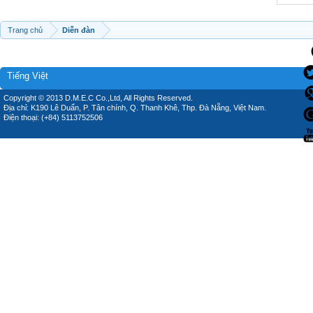
Trang chủ
Diễn đàn
Tiếng Việt
Copyright © 2013 D.M.E.C Co.,Ltd, All Rights Reserved.
Địa chỉ: K190 Lê Duẩn, P. Tân chính, Q. Thanh Khê, Thp. Đà Nẵng, Việt Nam.
Điện thoại: (+84) 5113752506