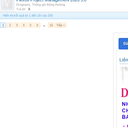
Plexos Project Management 2026 9.0
Drograms
,
Thông gió thông thường
Trả lời:
0
Hiển thị kết quả từ 1 đến 20 của 200
1
2
3
4
5
6
→
10
Tiếp >
Đă
Liê