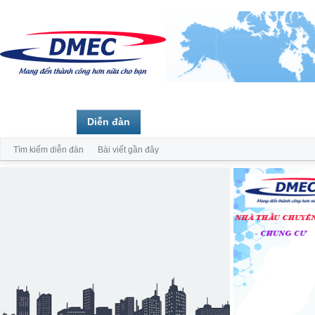
Trang chủ
Diễn đàn
Thành viên
Tìm kiếm diễn đàn
Bài viết gần đây