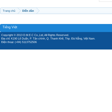
Trang chủ
Diễn đàn
Tiếng Việt
Copyright © 2013 D.M.E.C Co.,Ltd, All Rights Reserved.
Địa chỉ: K190 Lê Duẩn, P. Tân chính, Q. Thanh Khê, Thp. Đà Nẵng, Việt Nam.
Điện thoại: (+84) 5113752506