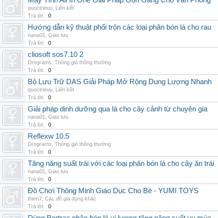
Máy Tính All In One Giải Pháp Gọn Gàng Cho Văn Phòng
quoctrieuu
,
Liên kết
Trả lời:
0
Hướng dẫn kỹ thuật phối trộn các loại phân bón lá cho rau
nana01
,
Giao lưu
Trả lời:
0
cliosoft sos7.10 2
Drograms
,
Thông gió thông thường
Trả lời:
0
Bộ Lưu Trữ DAS Giải Pháp Mở Rộng Dung Lượng Nhanh
quoctrieuu
,
Liên kết
Trả lời:
0
Giải pháp dinh dưỡng qua lá cho cây cảnh từ chuyên gia
nana01
,
Giao lưu
Trả lời:
0
Reflexw 10.5
Drograms
,
Thông gió thông thường
Trả lời:
0
Tăng năng suất trái với các loại phân bón lá cho cây ăn trái
nana01
,
Giao lưu
Trả lời:
0
Đồ Chơi Thông Minh Giáo Dục Cho Bé - YUMI TOYS
thien7
,
Các đồ gia dụng khác
Trả lời:
0