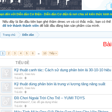
ễn đàn Cơ Điện - Diễn đàn Cơ điện là nơi chia sẽ kiến thức kinh nghiệm trong l
Nếu đây là lần đầu tiên bạn ghé thăm dmec.vn và có thắc mắc, bạn có th
để trở thành thành viên
để bắt đầu đăng bán sản phẩm của mình.
Trang chủ
Diễn đàn
Bài
1
2
3
4
5
6
→
10
Tiếp >
TIÊU ĐỀ
Kỹ thuật canh tác: Cách sử dụng phân bón lá 30-10-10 hiệu
nana01
,
Giao lưu
Trả lời:
0
Kỹ thuật dùng phân bón lá trung vi lượng tăng năng suất
nana01
,
Giao lưu
Trả lời:
0
Đồ Chơi Ngoài Trời Cho Trẻ – YUMI TOYS
thanhthieen7
,
Các đồ gia dụng khác
Trả lời:
0