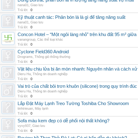
Dùng Bortrac phân bón lá vi lượng tăng năng suất vụ mùa
nana01
,
Giao lưu
Trả lời:
0
Kỹ thuật canh tác: Phân bón lá là gì để tăng năng suất
nana01
,
Giao lưu
Trả lời:
0
Concon Hotel – “Một ngôi làng nhỏ” trên khu đất 95 m² giữa
vanangroup
,
Các thể loại khác
Trả lời:
0
Cyclone Field360 Android
Drograms
,
Thông gió thông thường
Trả lời:
0
Vật liệu chịu lửa bị ăn mòn nhanh: Nguyên nhân và cách xử 
Dieru Ha
,
Thông tin doanh nghiệp
Trả lời:
0
Vai trò của chất bôi trơn khuôn (silicone) trong quy trình đ
Dieru Ha
,
Thông tin doanh nghiệp
Trả lời:
0
Lắp Đặt Máy Lạnh Treo Tường Toshiba Cho Showroom
tinhtrieuan
,
Máy lạnh
Trả lời:
0
Sofa màu kem đẹp có dễ phối nội thất không?
vyvy937
,
Giao lưu
Trả lời:
0