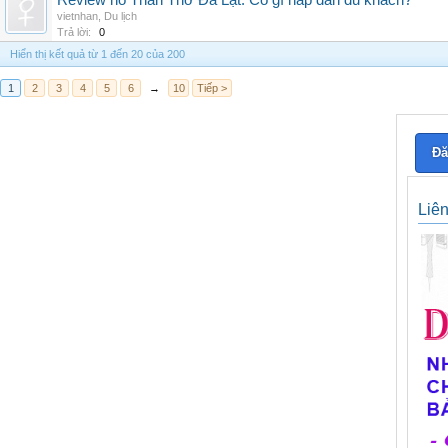
Review hồ Than Thở Đà Lạt: Có gì hấp dẫn du khách?
vietnhan
,
Du lịch
Trả lời:
0
Hiển thị kết quả từ 1 đến 20 của 200
1
2
3
4
5
6
→
10
Tiếp >
Đă
Liê