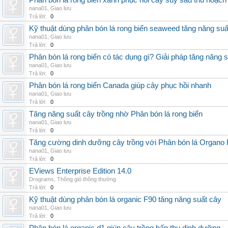
Phân bón lá rong biển xanh phục hồi cây suy sau thu hoạch
nana01
,
Giao lưu
Trả lời:
0
Kỹ thuật dùng phân bón lá rong biển seaweed tăng năng suấ
nana01
,
Giao lưu
Trả lời:
0
Phân bón lá rong biển có tác dụng gì? Giải pháp tăng năng 
nana01
,
Giao lưu
Trả lời:
0
Phân bón lá rong biển Canada giúp cây phục hồi nhanh
nana01
,
Giao lưu
Trả lời:
0
Tăng năng suất cây trồng nhờ Phân bón lá rong biển
nana01
,
Giao lưu
Trả lời:
0
Tăng cường dinh dưỡng cây trồng với Phân bón lá Organo 
nana01
,
Giao lưu
Trả lời:
0
EViews Enterprise Edition 14.0
Drograms
,
Thông gió thông thường
Trả lời:
0
Kỹ thuật dùng phân bón lá organic F90 tăng năng suất cây
nana01
,
Giao lưu
Trả lời:
0