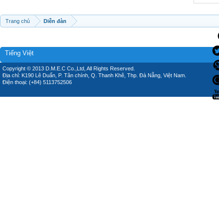
Trang chủ
Diễn đàn
Tiếng Việt
Copyright © 2013 D.M.E.C Co.,Ltd, All Rights Reserved.
Địa chỉ: K190 Lê Duẩn, P. Tân chính, Q. Thanh Khê, Thp. Đà Nẵng, Việt Nam.
Điện thoại: (+84) 5113752506