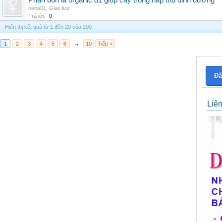
Phân bón lá organic d1 giúp cây trồng hấp thụ dinh dưỡng
nana01
,
Giao lưu
Trả lời:
0
Hiển thị kết quả từ 1 đến 20 của 200
1
2
3
4
5
6
→
10
Tiếp >
Đă
Liê