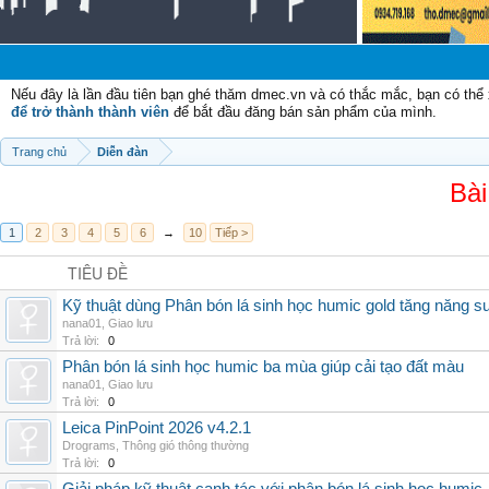
Nếu đây là lần đầu tiên bạn ghé thăm dmec.vn và có thắc mắc, bạn có th
để trở thành thành viên
để bắt đầu đăng bán sản phẩm của mình.
Trang chủ
Diễn đàn
Bài
1
2
3
4
5
6
→
10
Tiếp >
TIÊU ĐỀ
Kỹ thuật dùng Phân bón lá sinh học humic gold tăng năng s
nana01
,
Giao lưu
Trả lời:
0
Phân bón lá sinh học humic ba mùa giúp cải tạo đất màu
nana01
,
Giao lưu
Trả lời:
0
Leica PinPoint 2026 v4.2.1
Drograms
,
Thông gió thông thường
Trả lời:
0