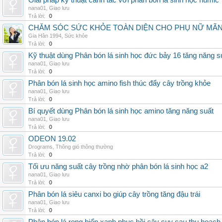
Giải pháp kỹ thuật canh tác với phân bón lá sinh học humic
nana01
,
Giao lưu
Trả lời:
0
CHĂM SÓC SỨC KHỎE TOÀN DIỆN CHO PHỤ NỮ MÃN 
Gia Hân 1994
,
Sức khỏe
Trả lời:
0
Kỹ thuật dùng Phân bón lá sinh học đức bảy 16 tăng năng s
nana01
,
Giao lưu
Trả lời:
0
Phân bón lá sinh học amino fish thúc đẩy cây trồng khỏe
nana01
,
Giao lưu
Trả lời:
0
Bí quyết dùng Phân bón lá sinh học amino tăng năng suất
nana01
,
Giao lưu
Trả lời:
0
ODEON 19.02
Drograms
,
Thông gió thông thường
Trả lời:
0
Tối ưu năng suất cây trồng nhờ phân bón lá sinh học a2
nana01
,
Giao lưu
Trả lời:
0
Phân bón lá siêu canxi bo giúp cây trồng tăng đậu trái
nana01
,
Giao lưu
Trả lời:
0