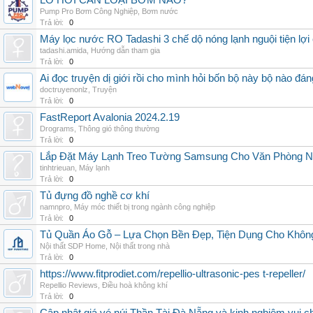
LÒ HƠI CẦN LOẠI BƠM NÀO?
Pump Pro Bơm Công Nghiệp
,
Bơm nước
Trả lời:
0
Máy lọc nước RO Tadashi 3 chế dộ nóng lạnh nguội tiện lợi 
tadashi.amida
,
Hướng dẫn tham gia
Trả lời:
0
Ai đọc truyện dị giới rồi cho mình hỏi bốn bộ này bộ nào đá
doctruyenonlz
,
Truyện
Trả lời:
0
FastReport Avalonia 2024.2.19
Drograms
,
Thông gió thông thường
Trả lời:
0
Lắp Đặt Máy Lạnh Treo Tường Samsung Cho Văn Phòng 
tinhtrieuan
,
Máy lạnh
Trả lời:
0
Tủ đựng đồ nghề cơ khí
namnpro
,
Máy móc thiết bị trong ngành công nghiệp
Trả lời:
0
Tủ Quần Áo Gỗ – Lựa Chọn Bền Đẹp, Tiện Dụng Cho Khôn
Nội thất SDP Home
,
Nội thất trong nhà
Trả lời:
0
https://www.fitprodiet.com/repellio-ultrasonic-pes t-repeller/
Repellio Reviews
,
Điều hoà không khí
Trả lời:
0