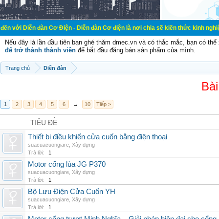
àn Cơ Điện - Diễn đàn Cơ điện là nơi chia sẽ kiến thức kinh nghiệm trong lãnh
Nếu đây là lần đầu tiên bạn ghé thăm dmec.vn và có thắc mắc, bạn có th
để trở thành thành viên
để bắt đầu đăng bán sản phẩm của mình.
Trang chủ
Diễn đàn
Bài
1
2
3
4
5
6
→
10
Tiếp >
TIÊU ĐỀ
Thiết bị điều khiển cửa cuốn bằng điện thoại
suacuacuongiare
,
Xây dựng
Trả lời:
1
Motor cổng lùa JG P370
suacuacuongiare
,
Xây dựng
Trả lời:
1
Bộ Lưu Điện Cửa Cuốn YH
suacuacuongiare
,
Xây dựng
Trả lời:
1