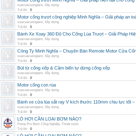
Motor cổng trượt Minh Nghĩa – Giải pháp hiện đại cho cổng l
suacuacuongiare
,
Xây dựng
Trả lời:
0
Motor cổng trượt công nghiệp Minh Nghĩa – Giải pháp an to
suacuacuongiare
,
Xây dựng
Trả lời:
0
Bánh Xe Xoay 360 Độ Cho Cổng Lùa Trượt – Giải Pháp Hiệ
suacuacuongiare
,
Xây dựng
Trả lời:
0
Công Ty Minh Nghĩa – Chuyên Bán Remote Motor Cửa Cổn
suacuacuongiare
,
Xây dựng
Trả lời:
0
Bút từ cổng xếp & Cảm biến tự dừng cổng xếp
suacuacuongiare
,
Xây dựng
Trả lời:
0
Motor cổng con rùa
suacuacuongiare
,
Xây dựng
Trả lời:
0
Bánh xe cửa lùa sắt ray V kích thước 110mm chịu lực 
suacuacuongiare
,
Xây dựng
Trả lời:
0
LÒ HƠI CẦN LOẠI BƠM NÀO?
Pump Pro Bơm Công Nghiệp
,
Thoát nước
Trả lời:
0