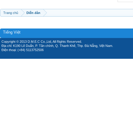
Trang chủ
Diễn đàn
Tiếng Việt
Copyright © 2013 D.M.E.C Co.,Ltd, All Rights Reserved.
Địa chỉ: K190 Lê Duẩn, P. Tân chính, Q. Thanh Khê, Thp. Đà Nẵng, Việt Nam.
Điện thoại: (+84) 5113752506