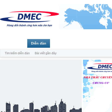
Trang chủ
Diễn đàn
Thành viên
Tìm kiếm diễn đàn
Bài viết gần đây