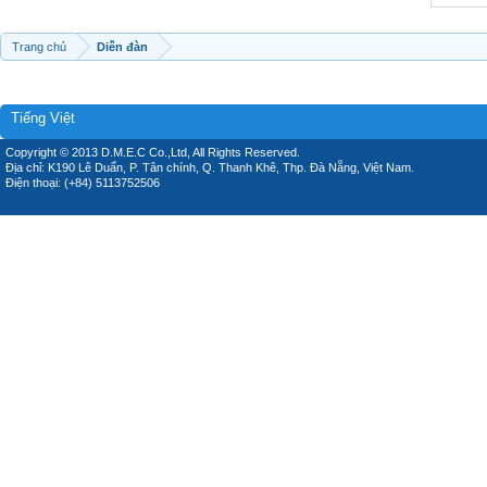
Trang chủ
Diễn đàn
Tiếng Việt
Copyright © 2013 D.M.E.C Co.,Ltd, All Rights Reserved.
Địa chỉ: K190 Lê Duẩn, P. Tân chính, Q. Thanh Khê, Thp. Đà Nẵng, Việt Nam.
Điện thoại: (+84) 5113752506