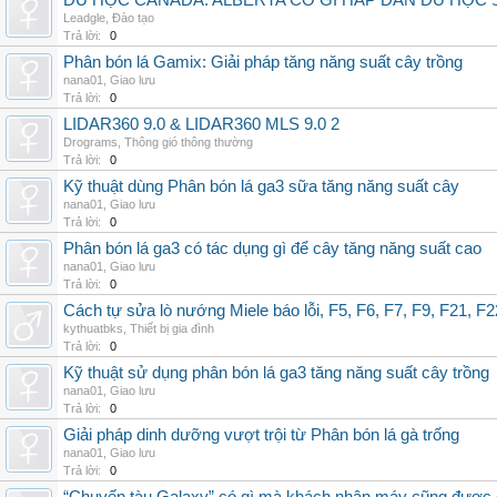
DU HỌC CANADA: ALBERTA CÓ GÌ HẤP DẪN DU HỌC 
Leadgle
,
Đào tạo
Trả lời:
0
Phân bón lá Gamix: Giải pháp tăng năng suất cây trồng
nana01
,
Giao lưu
Trả lời:
0
LIDAR360 9.0 & LIDAR360 MLS 9.0 2
Drograms
,
Thông gió thông thường
Trả lời:
0
Kỹ thuật dùng Phân bón lá ga3 sữa tăng năng suất cây
nana01
,
Giao lưu
Trả lời:
0
Phân bón lá ga3 có tác dụng gì để cây tăng năng suất cao
nana01
,
Giao lưu
Trả lời:
0
Cách tự sửa lò nướng Miele báo lỗi, F5, F6, F7, F9, F21, F2
kythuatbks
,
Thiết bị gia đình
Trả lời:
0
Kỹ thuật sử dụng phân bón lá ga3 tăng năng suất cây trồng
nana01
,
Giao lưu
Trả lời:
0
Giải pháp dinh dưỡng vượt trội từ Phân bón lá gà trống
nana01
,
Giao lưu
Trả lời:
0