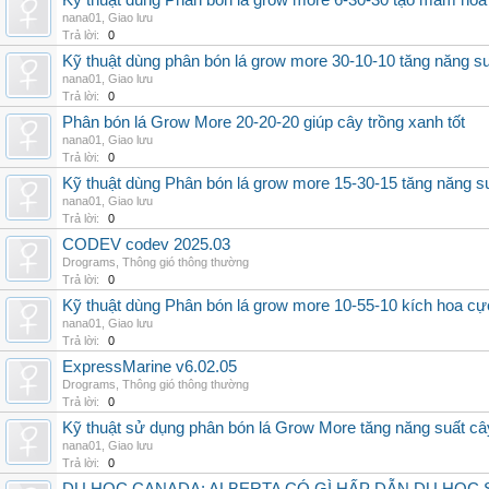
Kỹ thuật dùng Phân bón lá grow more 6-30-30 tạo mầm hoa
nana01
,
Giao lưu
Trả lời:
0
Kỹ thuật dùng phân bón lá grow more 30-10-10 tăng năng s
nana01
,
Giao lưu
Trả lời:
0
Phân bón lá Grow More 20-20-20 giúp cây trồng xanh tốt
nana01
,
Giao lưu
Trả lời:
0
Kỹ thuật dùng Phân bón lá grow more 15-30-15 tăng năng s
nana01
,
Giao lưu
Trả lời:
0
CODEV codev 2025.03
Drograms
,
Thông gió thông thường
Trả lời:
0
Kỹ thuật dùng Phân bón lá grow more 10-55-10 kích hoa cự
nana01
,
Giao lưu
Trả lời:
0
ExpressMarine v6.02.05
Drograms
,
Thông gió thông thường
Trả lời:
0
Kỹ thuật sử dụng phân bón lá Grow More tăng năng suất câ
nana01
,
Giao lưu
Trả lời:
0