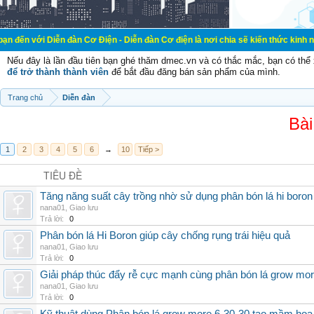
ễn đàn Cơ Điện - Diễn đàn Cơ điện là nơi chia sẽ kiến thức kinh nghiệm trong 
Nếu đây là lần đầu tiên bạn ghé thăm dmec.vn và có thắc mắc, bạn có th
để trở thành thành viên
để bắt đầu đăng bán sản phẩm của mình.
Trang chủ
Diễn đàn
Bài
1
2
3
4
5
6
→
10
Tiếp >
TIÊU ĐỀ
Tăng năng suất cây trồng nhờ sử dụng phân bón lá hi boron
nana01
,
Giao lưu
Trả lời:
0
Phân bón lá Hi Boron giúp cây chống rụng trái hiệu quả
nana01
,
Giao lưu
Trả lời:
0
Giải pháp thúc đẩy rễ cực mạnh cùng phân bón lá grow mo
nana01
,
Giao lưu
Trả lời:
0