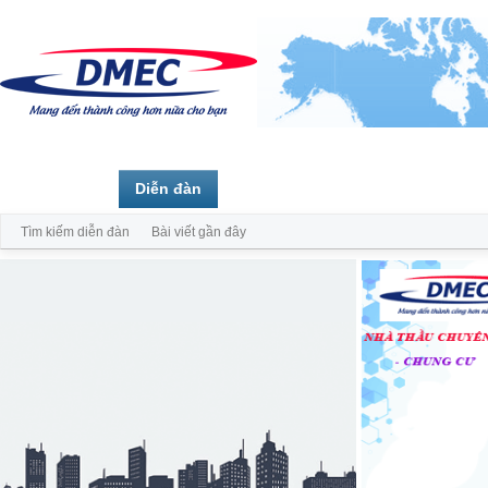
Trang chủ
Diễn đàn
Thành viên
Tìm kiếm diễn đàn
Bài viết gần đây