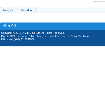
Trang chủ
Diễn đàn
Tiếng Việt
Copyright © 2013 D.M.E.C Co.,Ltd, All Rights Reserved.
Địa chỉ: K190 Lê Duẩn, P. Tân chính, Q. Thanh Khê, Thp. Đà Nẵng, Việt Nam.
Điện thoại: (+84) 5113752506