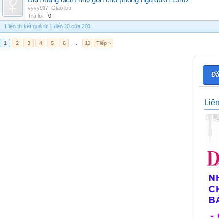
Bàn trang điểm nhỏ gọn cho phòng ngủ dưới 15m2
vyvy937
,
Giao lưu
Trả lời:
0
Hiển thị kết quả từ 1 đến 20 của 200
1
2
3
4
5
6
→
10
Tiếp >
Đă
Liê