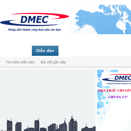
Trang chủ
Diễn đàn
Thành viên
Tìm kiếm diễn đàn
Bài viết gần đây