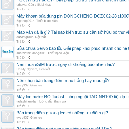
Pallet nhựa Paulan - Giải pháp lưu trữ và vận chuyển hàng
tahawa
,
Các thiết bị khác
Trả lời:
0
Máy khoan búa dùng pin DONGCHENG DCZC02-28 (1000W, 
Bigshop2014
,
Thiết bị cơ điện
Trả lời:
0
Map vân đá là gì? Tại sao kiến trúc sư cần sở hữu bộ thư 
daivietgroup
,
Nội thất
Trả lời:
0
Sửa chữa Servo báo lỗi, Giải pháp khôi phục nhanh cho hệ 
suathietbitudong3011
,
Thiết bị cơ điện
Trả lời:
0
Nên mua eSIM trước ngày đi khoảng bao nhiêu lâu?
Hà My Nghiêm
,
Liên kết
Trả lời:
0
Nên chọn bàn trang điểm màu trắng hay màu gỗ?
vyvy937
,
Giao lưu
Trả lời:
0
Máy lọc nước RO Tadashi nóng nguội TAD-NN10D tiện lợi c
tadashi.amida
,
Hướng dẫn tham gia
Trả lời:
0
Bàn trang điểm gương led có những ưu điểm gì?
vyvy937
,
Giao lưu
Trả lời:
0