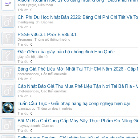
Xiaomi Redmi Note 17 có đáng mua không? Điều khiến mình 
Tech Eyegle
,
Điện thoại
Trả lời:
0
Chi Phí Du Học Nhật Bản 2026: Bảng Chi Phí Chi Tiết Và T
thanhgiang_dh
,
Đào tạo
Trả lời:
0
PSSE v36.3.1 PSS E v36.3.1
Drograms
,
Thông gió thông thường
Trả lời:
0
Đặc điểm của giày bảo hộ chống đinh Hàn Quốc
giày bảo hộ
,
Liên kết
Trả lời:
0
Bảng Giá Phế Liệu Mới Nhất Tại TP.HCM Năm 2026 - Cập 
phelieusonbau
,
Các thể loại khác
Trả lời:
0
Cập Nhật Báo Giá Thu Mua Phế Liệu Tận Nơi Tại Bà Rịa -
phelieusonbau
,
Các thể loại khác
Trả lời:
0
Tuấn Cầu Trục - Giải pháp nâng hạ công nghiệp hiện đại
tuancautruc
,
Thông tin doanh nghiệp
Trả lời:
0
Bật Mí Địa Chỉ Cung Cấp Máy Sấy Thực Phẩm Đa Năng G
maysaydqtech
,
Giao lưu
Trả lời:
0