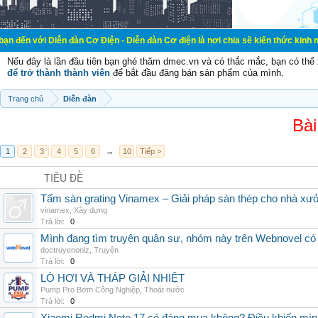
ễn đàn Cơ Điện - Diễn đàn Cơ điện là nơi chia sẽ kiến thức kinh nghiệm trong 
Nếu đây là lần đầu tiên bạn ghé thăm dmec.vn và có thắc mắc, bạn có th
để trở thành thành viên
để bắt đầu đăng bán sản phẩm của mình.
Trang chủ
Diễn đàn
Bài
1
2
3
4
5
6
→
10
Tiếp >
TIÊU ĐỀ
Tấm sàn grating Vinamex – Giải pháp sàn thép cho nhà xưở
vinamex
,
Xây dựng
Trả lời:
0
Mình đang tìm truyện quân sự, nhóm này trên Webnovel có
doctruyenonlz
,
Truyện
Trả lời:
0
LÒ HƠI VÀ THÁP GIẢI NHIỆT
Pump Pro Bơm Công Nghiệp
,
Thoát nước
Trả lời:
0