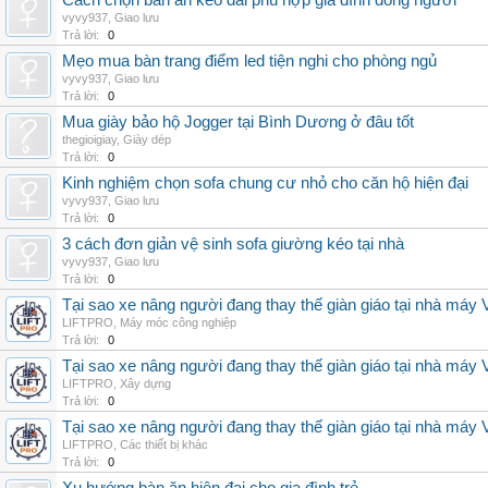
Cách chọn bàn ăn kéo dài phù hợp gia đình đông người
vyvy937
,
Giao lưu
Trả lời:
0
Mẹo mua bàn trang điểm led tiện nghi cho phòng ngủ
vyvy937
,
Giao lưu
Trả lời:
0
Mua giày bảo hộ Jogger tại Bình Dương ở đâu tốt
thegioigiay
,
Giày dép
Trả lời:
0
Kinh nghiệm chọn sofa chung cư nhỏ cho căn hộ hiện đại
vyvy937
,
Giao lưu
Trả lời:
0
3 cách đơn giản vệ sinh sofa giường kéo tại nhà
vyvy937
,
Giao lưu
Trả lời:
0
Tại sao xe nâng người đang thay thế giàn giáo tại nhà máy
LIFTPRO
,
Máy móc công nghiệp
Trả lời:
0
Tại sao xe nâng người đang thay thế giàn giáo tại nhà máy
LIFTPRO
,
Xây dựng
Trả lời:
0
Tại sao xe nâng người đang thay thế giàn giáo tại nhà máy
LIFTPRO
,
Các thiết bị khác
Trả lời:
0