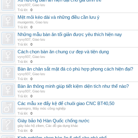
Xu hướng bàn ăn hiện đại cho gia đình trẻ
vyvy937
,
Giao lưu
Trả lời:
0
Mệt mỏi kéo dài và những điều cần lưu ý
muoigentis
,
Giao lưu
Trả lời:
0
Những mẫu bàn ăn tối giản được yêu thích hiện nay
vyvy937
,
Giao lưu
Trả lời:
0
Cách chọn bàn ăn chung cư đẹp và tiện dụng
vyvy937
,
Giao lưu
Trả lời:
0
Bàn ăn chân sắt mặt đá có phù hợp phong cách hiện đại?
vyvy937
,
Giao lưu
Trả lời:
0
Bàn ăn thông minh giúp tiết kiệm diện tích như thế nào?
vyvy937
,
Giao lưu
Trả lời:
0
Các mẫu xe đẩy kệ để chuôi giao CNC BT40,50
namnpro
,
Máy móc công nghiệp
Trả lời:
0
Giày bảo hộ Hàn Quốc chống nước
giày bảo hộ ziben
,
Các đồ gia dụng khác
Trả lời:
0