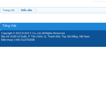
Trang chủ
Diễn đàn
Tiếng Việt
Copyright © 2013 D.M.E.C Co.,Ltd, All Rights Reserved.
Địa chỉ: K190 Lê Duẩn, P. Tân chính, Q. Thanh Khê, Thp. Đà Nẵng, Việt Nam.
Điện thoại: (+84) 5113752506