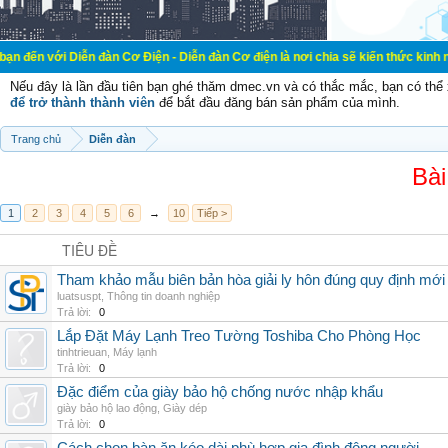
 Diễn đàn Cơ Điện - Diễn đàn Cơ điện là nơi chia sẽ kiến thức kinh nghiệm tro
Nếu đây là lần đầu tiên bạn ghé thăm dmec.vn và có thắc mắc, bạn có th
để trở thành thành viên
để bắt đầu đăng bán sản phẩm của mình.
Trang chủ
Diễn đàn
Bài
1
2
3
4
5
6
→
10
Tiếp >
TIÊU ĐỀ
Tham khảo mẫu biên bản hòa giải ly hôn đúng quy định mới
luatsuspt
,
Thông tin doanh nghiệp
Trả lời:
0
Lắp Đặt Máy Lạnh Treo Tường Toshiba Cho Phòng Học
tinhtrieuan
,
Máy lạnh
Trả lời:
0
Đặc điểm của giày bảo hộ chống nước nhập khẩu
giày bảo hộ lao động
,
Giày dép
Trả lời:
0