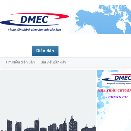
Trang chủ
Diễn đàn
Thành viên
Tìm kiếm diễn đàn
Bài viết gần đây