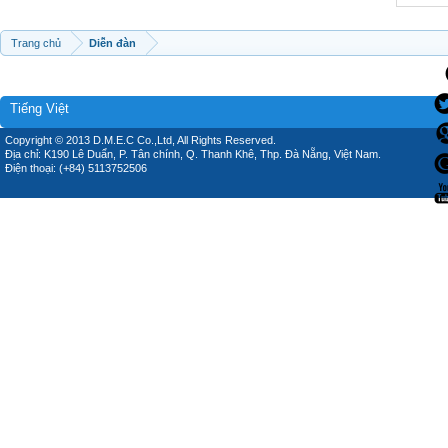
Trang chủ
Diễn đàn
Tiếng Việt
Copyright © 2013 D.M.E.C Co.,Ltd, All Rights Reserved.
Địa chỉ: K190 Lê Duẩn, P. Tân chính, Q. Thanh Khê, Thp. Đà Nẵng, Việt Nam.
Điện thoại: (+84) 5113752506