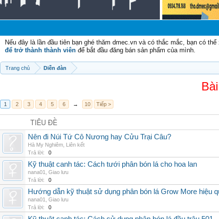
Nếu đây là lần đầu tiên bạn ghé thăm dmec.vn và có thắc mắc, bạn có th
để trở thành thành viên
để bắt đầu đăng bán sản phẩm của mình.
Trang chủ
Diễn đàn
Bài
1
2
3
4
5
6
→
10
Tiếp >
TIÊU ĐỀ
Nên đi Núi Tứ Cô Nương hay Cửu Trại Câu?
Hà My Nghiêm
,
Liên kết
Trả lời:
0
Kỹ thuật canh tác: Cách tưới phân bón lá cho hoa lan
nana01
,
Giao lưu
Trả lời:
0
Hướng dẫn kỹ thuật sử dụng phân bón lá Grow More hiệu q
nana01
,
Giao lưu
Trả lời:
0