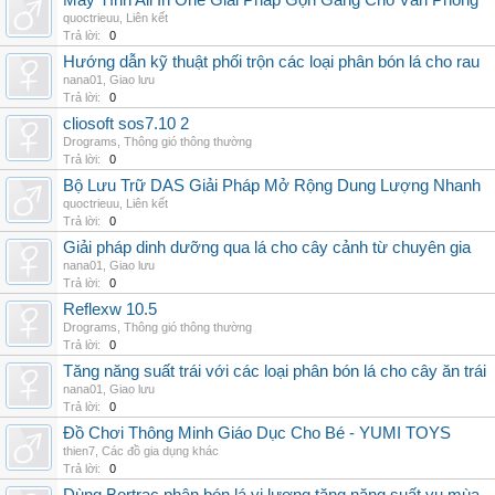
Máy Tính All In One Giải Pháp Gọn Gàng Cho Văn Phòng
quoctrieuu
,
Liên kết
Trả lời:
0
Hướng dẫn kỹ thuật phối trộn các loại phân bón lá cho rau
nana01
,
Giao lưu
Trả lời:
0
cliosoft sos7.10 2
Drograms
,
Thông gió thông thường
Trả lời:
0
Bộ Lưu Trữ DAS Giải Pháp Mở Rộng Dung Lượng Nhanh
quoctrieuu
,
Liên kết
Trả lời:
0
Giải pháp dinh dưỡng qua lá cho cây cảnh từ chuyên gia
nana01
,
Giao lưu
Trả lời:
0
Reflexw 10.5
Drograms
,
Thông gió thông thường
Trả lời:
0
Tăng năng suất trái với các loại phân bón lá cho cây ăn trái
nana01
,
Giao lưu
Trả lời:
0
Đồ Chơi Thông Minh Giáo Dục Cho Bé - YUMI TOYS
thien7
,
Các đồ gia dụng khác
Trả lời:
0