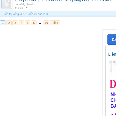
Dùng Bortrac phân bón lá vi lượng tăng năng suất vụ mùa
nana01
,
Giao lưu
Trả lời:
0
Hiển thị kết quả từ 1 đến 20 của 200
1
2
3
4
5
6
→
10
Tiếp >
Đă
Liê