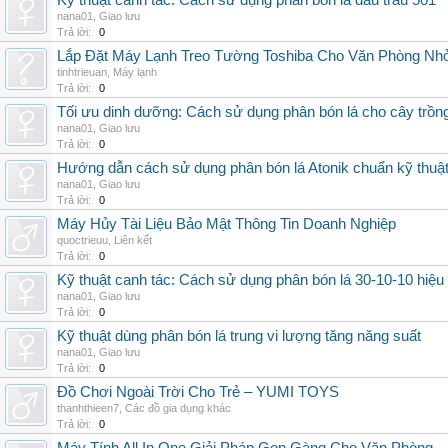
Kỹ thuật canh tác: Cách sử dụng phân bón lá đầu trâu 501
nana01
,
Giao lưu
Trả lời:
0
Lắp Đặt Máy Lạnh Treo Tường Toshiba Cho Văn Phòng Nh
tinhtrieuan
,
Máy lạnh
Trả lời:
0
Tối ưu dinh dưỡng: Cách sử dụng phân bón lá cho cây trồn
nana01
,
Giao lưu
Trả lời:
0
Hướng dẫn cách sử dụng phân bón lá Atonik chuẩn kỹ thuậ
nana01
,
Giao lưu
Trả lời:
0
Máy Hủy Tài Liệu Bảo Mật Thông Tin Doanh Nghiệp
quoctrieuu
,
Liên kết
Trả lời:
0
Kỹ thuật canh tác: Cách sử dụng phân bón lá 30-10-10 hiệu
nana01
,
Giao lưu
Trả lời:
0
Kỹ thuật dùng phân bón lá trung vi lượng tăng năng suất
nana01
,
Giao lưu
Trả lời:
0
Đồ Chơi Ngoài Trời Cho Trẻ – YUMI TOYS
thanhthieen7
,
Các đồ gia dụng khác
Trả lời:
0