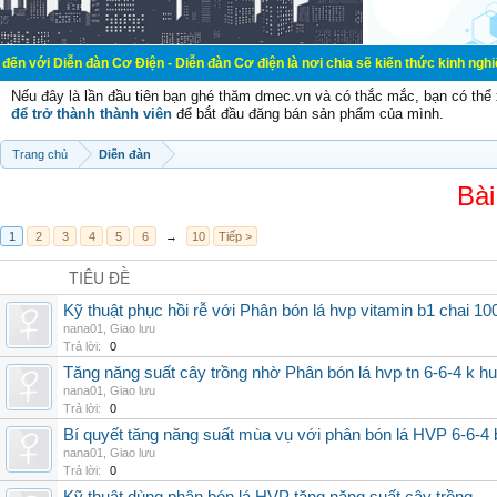
đàn Cơ Điện - Diễn đàn Cơ điện là nơi chia sẽ kiến thức kinh nghiệm trong lãnh
Nếu đây là lần đầu tiên bạn ghé thăm dmec.vn và có thắc mắc, bạn có th
để trở thành thành viên
để bắt đầu đăng bán sản phẩm của mình.
Trang chủ
Diễn đàn
Bài
1
2
3
4
5
6
→
10
Tiếp >
TIÊU ĐỀ
Kỹ thuật phục hồi rễ với Phân bón lá hvp vitamin b1 chai 10
nana01
,
Giao lưu
Trả lời:
0
Tăng năng suất cây trồng nhờ Phân bón lá hvp tn 6-6-4 k h
nana01
,
Giao lưu
Trả lời:
0
Bí quyết tăng năng suất mùa vụ với phân bón lá HVP 6-6-4 
nana01
,
Giao lưu
Trả lời:
0