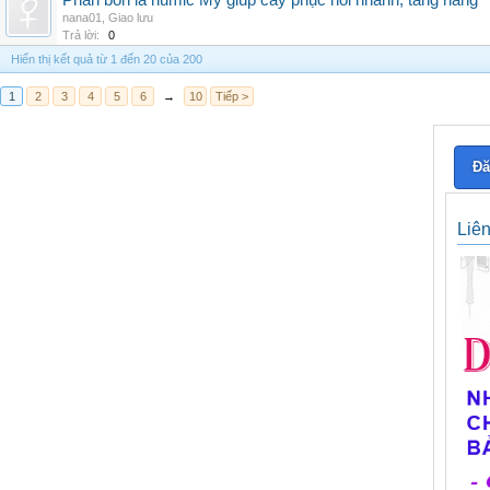
Phân bón lá humic Mỹ giúp cây phục hồi nhanh, tăng năng
nana01
,
Giao lưu
Trả lời:
0
Hiển thị kết quả từ 1 đến 20 của 200
1
2
3
4
5
6
→
10
Tiếp >
Đă
Liê