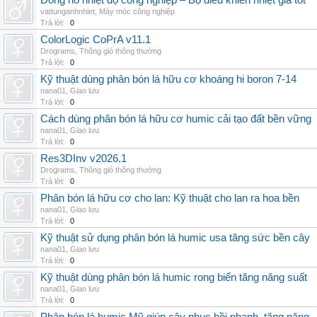
Đồng hồ nhiệt độ công nghiệp – Bộ điều khiển nhiệt giá tốt
vattunganhnhiet
,
Máy móc công nghiệp
Trả lời:
0
ColorLogic CoPrA v11.1
Drograms
,
Thông gió thông thường
Trả lời:
0
Kỹ thuật dùng phân bón lá hữu cơ khoáng hi boron 7-14
nana01
,
Giao lưu
Trả lời:
0
Cách dùng phân bón lá hữu cơ humic cải tạo đất bền vững
nana01
,
Giao lưu
Trả lời:
0
Res3DInv v2026.1
Drograms
,
Thông gió thông thường
Trả lời:
0
Phân bón lá hữu cơ cho lan: Kỹ thuật cho lan ra hoa bền
nana01
,
Giao lưu
Trả lời:
0
Kỹ thuật sử dụng phân bón lá humic usa tăng sức bền cây
nana01
,
Giao lưu
Trả lời:
0
Kỹ thuật dùng phân bón lá humic rong biển tăng năng suất
nana01
,
Giao lưu
Trả lời:
0