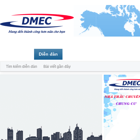
Trang chủ
Diễn đàn
Thành viên
Tìm kiếm diễn đàn
Bài viết gần đây