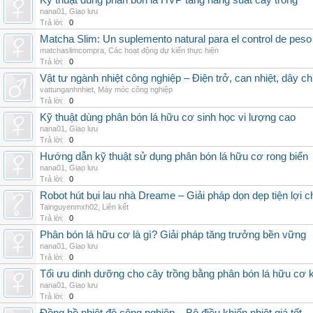
Kỹ thuật dùng phân bón lá HVP tăng năng suất cây trồng
nana01
,
Giao lưu
Trả lời:
0
Matcha Slim: Un suplemento natural para el control de peso
matchaslimcompra
,
Các hoạt động dự kiến thực hiện
Trả lời:
0
Vật tư ngành nhiệt công nghiệp – Điện trở, can nhiệt, dây ch
vattunganhnhiet
,
Máy móc công nghiệp
Trả lời:
0
Kỹ thuật dùng phân bón lá hữu cơ sinh học vi lượng cao
nana01
,
Giao lưu
Trả lời:
0
Hướng dẫn kỹ thuật sử dụng phân bón lá hữu cơ rong biển
nana01
,
Giao lưu
Trả lời:
0
Robot hút bụi lau nhà Dreame – Giải pháp dọn dẹp tiện lợi ch
Tainguyenmxh02
,
Liên kết
Trả lời:
0
Phân bón lá hữu cơ là gì? Giải pháp tăng trưởng bền vững
nana01
,
Giao lưu
Trả lời:
0
Tối ưu dinh dưỡng cho cây trồng bằng phân bón lá hữu cơ
nana01
,
Giao lưu
Trả lời:
0