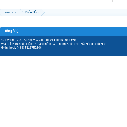
Trang chủ
Diễn đàn
Tiếng Việt
Copyright © 2013 D.M.E.C Co.,Ltd, All Rights Reserved.
Địa chỉ: K190 Lê Duẩn, P. Tân chính, Q. Thanh Khê, Thp. Đà Nẵng, Việt Nam.
Điện thoại: (+84) 5113752506