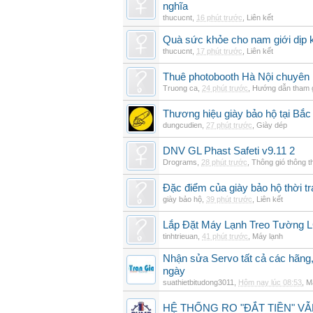
nghĩa
thucucnt
,
16 phút trước
,
Liên kết
Quà sức khỏe cho nam giới dịp k
thucucnt
,
17 phút trước
,
Liên kết
Thuê photobooth Hà Nội chuyên n
Truong ca
,
24 phút trước
,
Hướng dẫn tham 
Thương hiệu giày bảo hộ tại Bắc
dungcudien
,
27 phút trước
,
Giày dép
DNV GL Phast Safeti v9.11 2
Drograms
,
28 phút trước
,
Thông gió thông 
Đặc điểm của giày bảo hộ thời tr
giày bảo hộ
,
39 phút trước
,
Liên kết
Lắp Đặt Máy Lạnh Treo Tường 
tinhtrieuan
,
41 phút trước
,
Máy lạnh
Nhận sửa Servo tất cả các hãng,
ngày
suathietbitudong3011
,
Hôm nay lúc 08:53
,
M
HỆ THỐNG RO "ĐẮT TIỀN" V