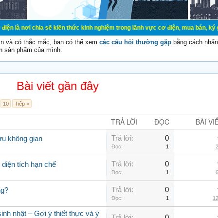
ia sẽ kiến thức kinh nghiệm trong lãnh vực cơ điện, mua bán, ký gửi, cho thuê 
vn và có thắc mắc, bạn có thể xem
các câu hỏi thường gặp
bằng cách nhấn 
n sản phẩm của mình.
Bài viết gần đây
10
Tiếp >
TRẢ LỜI
ĐỌC
BÀI VI
Trả lời:
0
ưu không gian
Đọc:
1
2
Trả lời:
0
diện tích hạn chế
Đọc:
1
6
Trả lời:
0
ng?
Đọc:
1
12
nh nhật – Gợi ý thiết thực và ý
Trả lời:
0