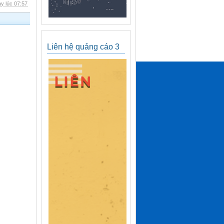
y lúc 07:57
Liên hệ quảng cáo 3