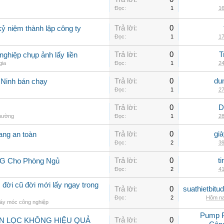
Đọc:
1
16
Trả lời:
0
ỷ niệm thành lập công ty
Đọc:
1
17
Trả lời:
0
T
ghiệp chụp ảnh lấy liền
gia
Đọc:
1
24
Trả lời:
0
du
 Ninh bán chạy
Đọc:
1
27
Trả lời:
0
D
thường
Đọc:
1
28
Trả lời:
0
gi
ang an toàn
Đọc:
2
39
Trả lời:
0
t
LG Cho Phòng Ngủ
Đọc:
2
41
 đời cũ đời mới lấy ngay trong
Trả lời:
0
suathietbit
Đọc:
2
Hôm na
áy móc công nghiệp
Pump 
Trả lời:
0
ẪN LỌC KHÔNG HIỆU QUẢ