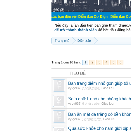
Chào mừng các bạn đến với Diễn đàn Cơ Điện - Diễn đàn Cơ điện là nơi ch
Nếu đây là lần đầu tiên bạn ghé thăm dmec.
để trở thành thành viên
để bắt đầu đăng bá
Trang chủ
Diễn đàn
Trang 1 của 10 trang
1
2
3
4
5
6
→
TIÊU ĐỀ
Bàn trang điểm nhỏ gọn giúp tối 
vyvy937
,
2 phút trước
,
Giao lưu
Sofa chữ L nhỏ cho phòng khách 
vyvy937
,
6 phút trước
,
Giao lưu
Bàn ăn mặt đá trắng có bền khô
vyvy937
,
12 phút trước
,
Giao lưu
Quà sức khỏe cho nam giới dịp si