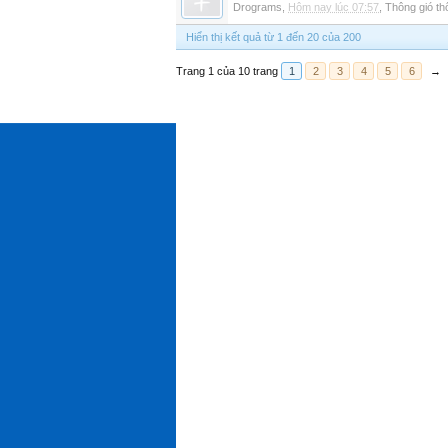
Drograms
,
Hôm nay lúc 07:57
,
Thông gió t
Hiển thị kết quả từ 1 đến 20 của 200
Trang 1 của 10 trang
1
2
3
4
5
6
→