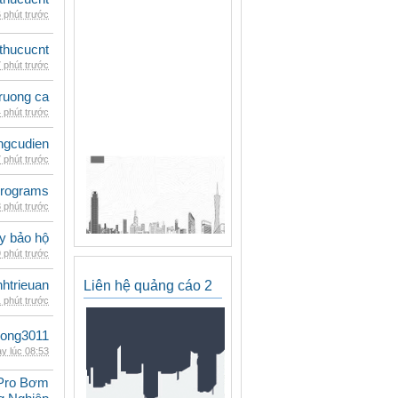
 phút trước
thucucnt
 phút trước
ruong ca
 phút trước
ngcudien
 phút trước
rograms
 phút trước
ày bảo hộ
 phút trước
inhtrieuan
Liên hệ quảng cáo 2
 phút trước
udong3011
y lúc 08:53
Pro Bơm