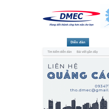
Trang chủ
Diễn đàn
Thành vi
Tìm kiếm diễn đàn
Bài viết gần đây