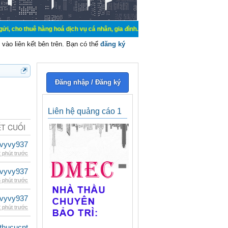
hàng hoá dịch vụ cá nhân, gia đình. Mua bán, ký gửi, cho thuê thiết bị hệ thố
vào liên kết bên trên. Bạn có thể
đăng ký
Đăng nhập / Đăng ký
Liên hệ quảng cáo 1
ẾT CUỐI
vyvy937
 phút trước
vyvy937
 phút trước
vyvy937
 phút trước
thucucnt