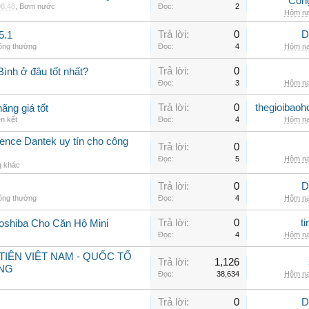
Côn
08:48
,
Bơm nước
Đọc:
2
Hôm na
Trả lời:
0
D
5.1
hông thường
Đọc:
4
Hôm na
Trả lời:
0
 Bình ở đâu tốt nhất?
Đọc:
3
Hôm na
Trả lời:
0
thegioibaoh
ãng giá tốt
ên kết
Đọc:
4
Hôm na
nce Dantek uy tín cho công
Trả lời:
0
Đọc:
5
Hôm na
g khác
Trả lời:
0
D
hông thường
Đọc:
4
Hôm na
Trả lời:
0
t
oshiba Cho Căn Hộ Mini
Đọc:
4
Hôm na
IÊN VIỆT NAM - QUỐC TỔ
Trả lời:
1,126
NG
Đọc:
38,634
Hôm na
Trả lời:
0
D