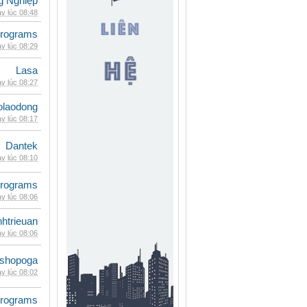
g Nghiệp
y lúc 08:48
rograms
y lúc 08:29
Lasa
y lúc 08:27
olaodong
y lúc 08:17
Dantek
y lúc 08:10
rograms
y lúc 08:06
inhtrieuan
y lúc 08:06
shopoga
y lúc 08:02
rograms