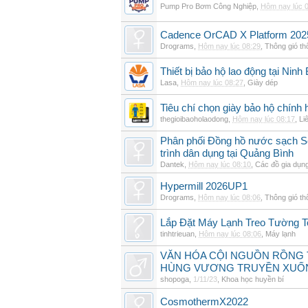
Pump Pro Bơm Công Nghiệp
,
Hôm nay lúc 
Cadence OrCAD X Platform 202
Drograms
,
Hôm nay lúc 08:29
,
Thông gió t
Thiết bị bảo hộ lao động tại Ninh
Lasa
,
Hôm nay lúc 08:27
,
Giày dép
Tiêu chí chọn giày bảo hộ chính h
thegioibaoholaodong
,
Hôm nay lúc 08:17
,
Li
Phân phối Đồng hồ nước sạch Se
trình dân dụng tại Quảng Bình
Dantek
,
Hôm nay lúc 08:10
,
Các đồ gia dụn
Hypermill 2026UP1
Drograms
,
Hôm nay lúc 08:06
,
Thông gió t
Lắp Đặt Máy Lạnh Treo Tường T
tinhtrieuan
,
Hôm nay lúc 08:06
,
Máy lạnh
VĂN HÓA CỘI NGUỒN RỒNG T
HÙNG VƯƠNG TRUYỀN XUỐ
shopoga
,
1/11/23
,
Khoa học huyền bí
CosmothermX2022