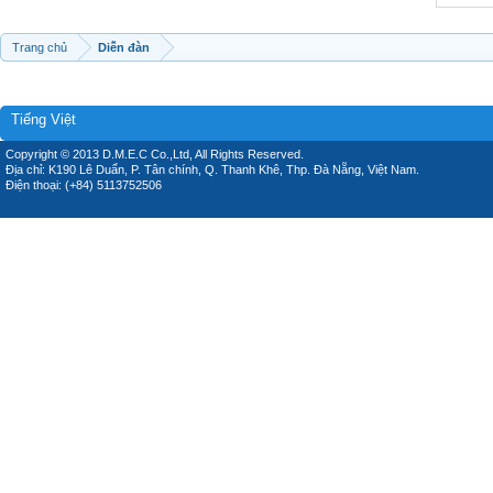
Trang chủ
Diễn đàn
Tiếng Việt
Copyright © 2013 D.M.E.C Co.,Ltd, All Rights Reserved.
Địa chỉ: K190 Lê Duẩn, P. Tân chính, Q. Thanh Khê, Thp. Đà Nẵng, Việt Nam.
Điện thoại: (+84) 5113752506