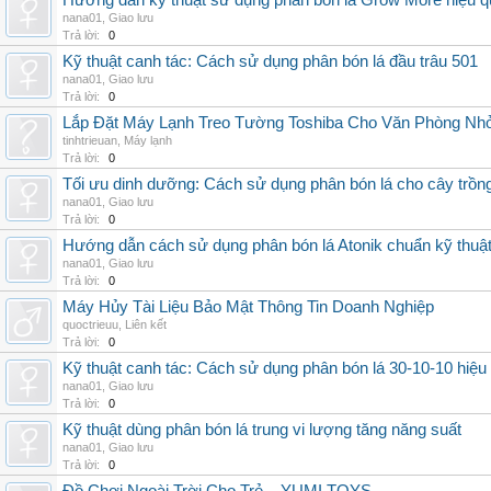
Hướng dẫn kỹ thuật sử dụng phân bón lá Grow More hiệu q
nana01
,
Giao lưu
Trả lời:
0
Kỹ thuật canh tác: Cách sử dụng phân bón lá đầu trâu 501
nana01
,
Giao lưu
Trả lời:
0
Lắp Đặt Máy Lạnh Treo Tường Toshiba Cho Văn Phòng Nh
tinhtrieuan
,
Máy lạnh
Trả lời:
0
Tối ưu dinh dưỡng: Cách sử dụng phân bón lá cho cây trồn
nana01
,
Giao lưu
Trả lời:
0
Hướng dẫn cách sử dụng phân bón lá Atonik chuẩn kỹ thuậ
nana01
,
Giao lưu
Trả lời:
0
Máy Hủy Tài Liệu Bảo Mật Thông Tin Doanh Nghiệp
quoctrieuu
,
Liên kết
Trả lời:
0
Kỹ thuật canh tác: Cách sử dụng phân bón lá 30-10-10 hiệu
nana01
,
Giao lưu
Trả lời:
0
Kỹ thuật dùng phân bón lá trung vi lượng tăng năng suất
nana01
,
Giao lưu
Trả lời:
0