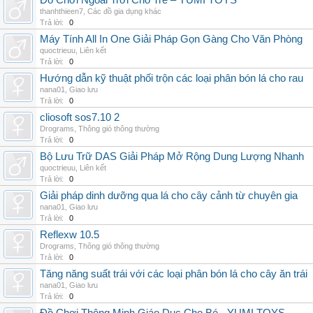
Đồ Chơi Ngoài Trời Cho Trẻ – YUMI TOYS
thanhthieen7
,
Các đồ gia dụng khác
Trả lời:
0
Máy Tính All In One Giải Pháp Gọn Gàng Cho Văn Phòng
quoctrieuu
,
Liên kết
Trả lời:
0
Hướng dẫn kỹ thuật phối trộn các loại phân bón lá cho rau
nana01
,
Giao lưu
Trả lời:
0
cliosoft sos7.10 2
Drograms
,
Thông gió thông thường
Trả lời:
0
Bộ Lưu Trữ DAS Giải Pháp Mở Rộng Dung Lượng Nhanh
quoctrieuu
,
Liên kết
Trả lời:
0
Giải pháp dinh dưỡng qua lá cho cây cảnh từ chuyên gia
nana01
,
Giao lưu
Trả lời:
0
Reflexw 10.5
Drograms
,
Thông gió thông thường
Trả lời:
0
Tăng năng suất trái với các loại phân bón lá cho cây ăn trái
nana01
,
Giao lưu
Trả lời:
0