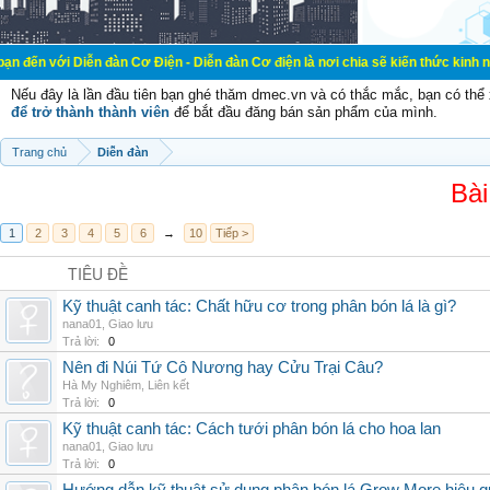
ễn đàn Cơ Điện - Diễn đàn Cơ điện là nơi chia sẽ kiến thức kinh nghiệm trong 
Nếu đây là lần đầu tiên bạn ghé thăm dmec.vn và có thắc mắc, bạn có th
để trở thành thành viên
để bắt đầu đăng bán sản phẩm của mình.
Trang chủ
Diễn đàn
Bài
1
2
3
4
5
6
→
10
Tiếp >
TIÊU ĐỀ
Kỹ thuật canh tác: Chất hữu cơ trong phân bón lá là gì?
nana01
,
Giao lưu
Trả lời:
0
Nên đi Núi Tứ Cô Nương hay Cửu Trại Câu?
Hà My Nghiêm
,
Liên kết
Trả lời:
0
Kỹ thuật canh tác: Cách tưới phân bón lá cho hoa lan
nana01
,
Giao lưu
Trả lời:
0