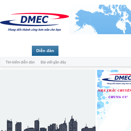
Trang chủ
Diễn đàn
Thành viên
Tìm kiếm diễn đàn
Bài viết gần đây